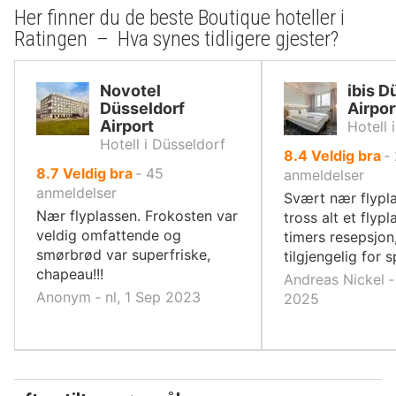
Her finner du de beste Boutique hoteller i
Ratingen – Hva synes tidligere gjester?
Novotel
ibis D
Düsseldorf
Airpor
Airport
Hotell 
Hotell i Düsseldorf
av
8.4
Veldig bra
‐
av
8.7
Veldig bra
‐
45
10,
anmeldelser
10,
anmeldelser
Svært nær flypla
Nær flyplassen. Frokosten var
tross alt et flypl
veldig omfattende og
timers resepsjon,
smørbrød var superfriske,
tilgjengelig for 
chapeau!!!
Andreas Nickel ‐
Anonym ‐ nl, 1 Sep 2023
2025