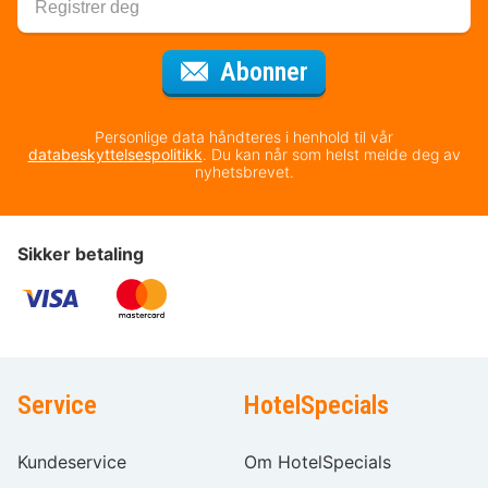
for nyhetsbrevet
Abonner
Personlige data håndteres i henhold til vår
databeskyttelsespolitikk
. Du kan når som helst melde deg av
nyhetsbrevet.
Sikker betaling
Service
HotelSpecials
Kundeservice
Om HotelSpecials