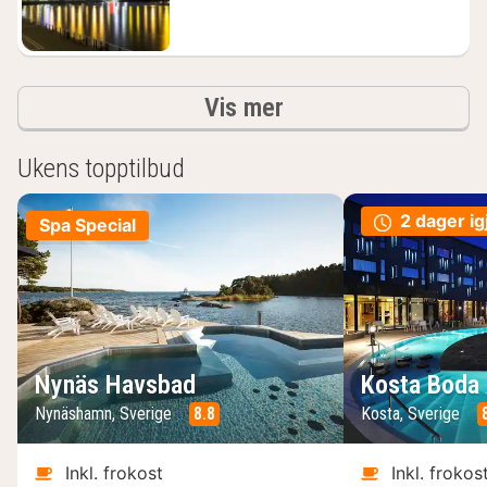
Resultater
Vis mer
Ukens topptilbud
2 dager ig
Spa Special
Nynäs Havsbad
Kosta Boda 
Nynäshamn, Sverige
8.8
Kosta, Sverige
Inkl. frokost
Inkl. frokos