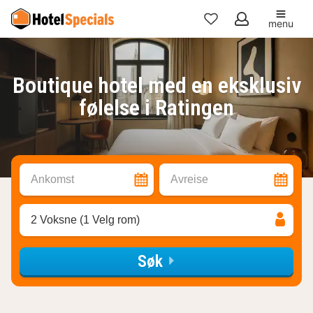
menu
Mine
favoritter
Boutique hotel med en eksklusiv
følelse i Ratingen
Ankomst
Avreise
2 Voksne (1 Velg rom)
Søk