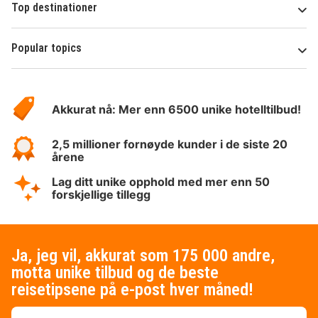
Top destinationer
Popular topics
Om
Hotelspecials
Akkurat nå: Mer enn 6500 unike hotelltilbud!
2,5 millioner fornøyde kunder i de siste 20
årene
Lag ditt unike opphold med mer enn 50
forskjellige tillegg
Ja, jeg vil, akkurat som 175 000 andre,
motta unike tilbud og de beste
reisetipsene på e-post hver måned!