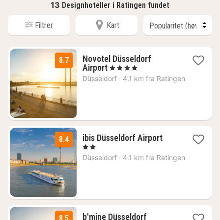
13
Designhoteller i Ratingen fundet
Filtrer
Kart
Novotel Düsseldorf
8.7
1
Airport
, 4 Stjerner
natt
Düsseldorf
·
4.1 km fra Ratingen
fra
979
kr.
1
ibis Düsseldorf Airport
8.4
natt
, 2 Stjerner
fra
Düsseldorf
·
4.1 km fra Ratingen
869
kr.
2
b'mine Düsseldorf
8.5