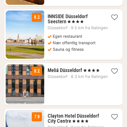
INNSIDE Düsseldorf
8.2
2
Seestern
, 4 Stjerner
netter
Düsseldorf
·
9.5 km fra Ratingen
fra
990
Egen restaurant
kr.
Nær offentlig transport
Sauna og fitness
2
Meliá Düsseldorf
, 4 Stjerner
8.2
netter
Düsseldorf
·
8.3 km fra Ratingen
fra
1430
kr.
Clayton Hotel Düsseldorf
7.8
1
City Centre
, 4 Stjerner
natt