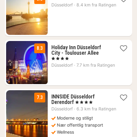
netter
Düsseldorf
·
8.4 km fra Ratingen
fra
759
kr.
Holiday Inn Düsseldorf
8.3
1
City - Toulouser Allee
natt
, 4 Stjerner
fra
Düsseldorf
·
7.7 km fra Ratingen
1089
kr.
INNSIDE Düsseldorf
7.3
2
Derendorf
, 4 Stjerner
netter
Düsseldorf
·
6.3 km fra Ratingen
fra
1210
Moderne og stiligt
kr.
Nær offentlig transport
Wellness