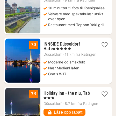
Düsseldorf
·
9 km fra Ratingen
fra
926
10 minutter til fots til Koenigsallee
kr.
Velvære med spektakulær utsikt
over byen
Restaurant med Teppan Yaki grill
INNSIDE Düsseldorf
7.8
2
Hafen
, 4 Stjerner
netter
Düsseldorf
·
11 km fra Ratingen
fra
1210
Moderne og smakfullt
kr.
Nær MedienHafen
Gratis WiFi
1
Holiday Inn - the niu, Tab
7.9
natt
, 3 Stjerner
fra
Düsseldorf
·
8.7 km fra Ratingen
704
kr.
Låse opp rabatt