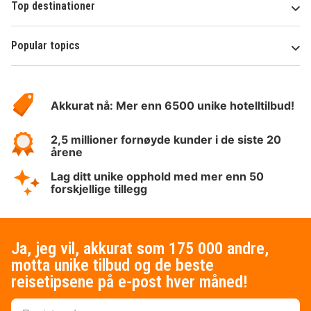
Top destinationer
Popular topics
Om
Hotelspecials
Akkurat nå: Mer enn 6500 unike hotelltilbud!
2,5 millioner fornøyde kunder i de siste 20
årene
Lag ditt unike opphold med mer enn 50
forskjellige tillegg
Ja, jeg vil, akkurat som 175 000 andre,
motta unike tilbud og de beste
reisetipsene på e-post hver måned!