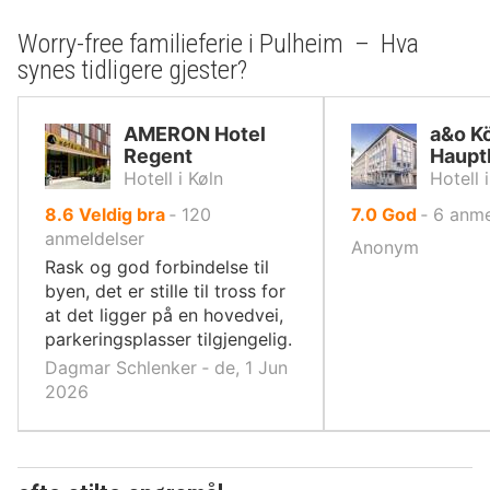
Worry-free familieferie i Pulheim – Hva
synes tidligere gjester?
AMERON Hotel
a&o K
Regent
Haupt
Hotell i Køln
Hotell 
av
av
8.6
Veldig bra
‐
120
7.0
God
‐
6
anme
10,
10,
anmeldelser
Anonym
Rask og god forbindelse til
byen, det er stille til tross for
at det ligger på en hovedvei,
parkeringsplasser tilgjengelig.
Dagmar Schlenker ‐ de, 1 Jun
2026