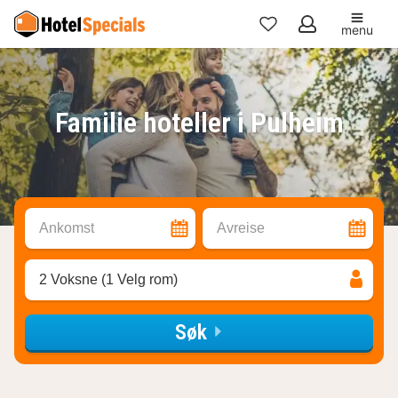
menu
Mine
favoritter
Familie hoteller i Pulheim
Ankomst
Avreise
2 Voksne (1 Velg rom)
Søk