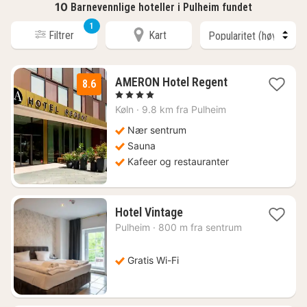
10
Barnevennlige hoteller i Pulheim fundet
1
Filtrer
Kart
2
AMERON Hotel Regent
8.6
netter
, 4 Stjerner
fra
Køln
·
9.8 km fra Pulheim
1374
kr.
Nær sentrum
Sauna
Kafeer og restauranter
1
Hotel Vintage
natt
Pulheim
·
800 m fra sentrum
fra
408
kr.
Gratis Wi-Fi