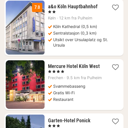
2
a&o Köln Hauptbahnhof
7.0
netter
, 2 Stjerner
fra
Køln
·
12 km fra Pulheim
1038
kr.
Köln Kathedral (0,5 km)
Sentralstasjon (0,3 km)
Utsikt over Ursulaplatz og St.
Ursula
1
Mercure Hotel Köln West
natt
, 4 Stjerner
fra
Frechen
·
9.5 km fra Pulheim
852
kr.
Svømmebasseng
Gratis Wi-Fi
Restaurant
1
Garten-Hotel Ponick
natt
, 3 Stjerner