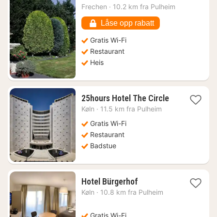
fra
Frechen
·
10.2 km fra Pulheim
1001
kr.
Låse opp rabatt
Gratis Wi-Fi
Restaurant
Heis
1
25hours Hotel The Circle
natt
Køln
·
11.5 km fra Pulheim
fra
1083
Gratis Wi-Fi
kr.
Restaurant
Badstue
1
Hotel Bürgerhof
natt
Køln
·
10.8 km fra Pulheim
fra
778
kr.
Gratis Wi-Fi