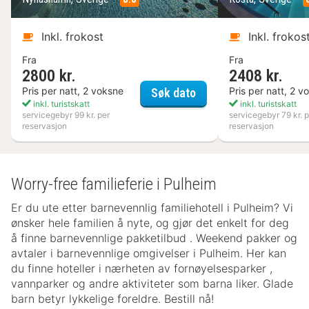
Inkl. frokost
Inkl. frokos
Fra
Fra
2800 kr.
2408 kr.
Nynäs Havsbad
Pris per natt, 2 voksne
Pris per natt, 2 v
Søk dato
inkl. turistskatt
inkl. turistskatt
servicegebyr 99 kr. per
servicegebyr 79 kr. p
reservasjon
reservasjon
Worry-free familieferie i Pulheim
Er du ute etter barnevennlig familiehotell i Pulheim? Vi
ønsker hele familien å nyte, og gjør det enkelt for deg
å finne barnevennlige pakketilbud . Weekend pakker og
avtaler i barnevennlige omgivelser i Pulheim. Her kan
du finne hoteller i nærheten av fornøyelsesparker ,
vannparker og andre aktiviteter som barna liker. Glade
barn betyr lykkelige foreldre. Bestill nå!