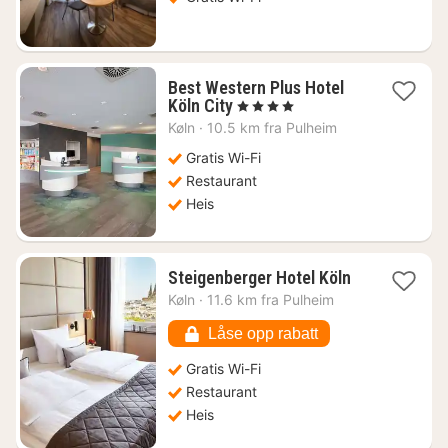
Best Western Plus Hotel
1
Köln City
, 4 Stjerner
natt
Køln
·
10.5 km fra Pulheim
fra
906
Gratis Wi-Fi
kr.
Restaurant
Heis
1
Steigenberger Hotel Köln
natt
Køln
·
11.6 km fra Pulheim
fra
1004
Låse opp rabatt
kr.
Gratis Wi-Fi
Restaurant
Heis