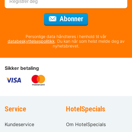
for nyhetsbrevet
Abonner
Personlige data håndteres i henhold til vår
databeskyttelsespolitikk
. Du kan når som helst melde deg av
nyhetsbrevet.
Sikker betaling
Service
HotelSpecials
Kundeservice
Om HotelSpecials