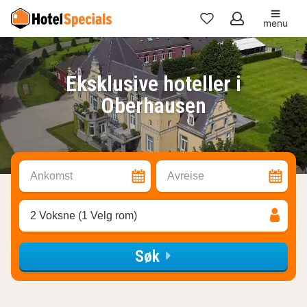
menu
Mine
favoritter
Eksklusive hoteller i
Oberhausen
Ankomst
Avreise
2 Voksne (1 Velg rom)
Søk