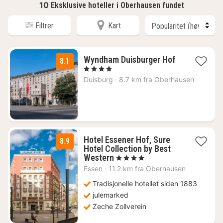
10
Eksklusive hoteller i Oberhausen fundet
Filtrer
Kart
Wyndham Duisburger Hof
8.1
1
, 4 Stjerner
natt
Duisburg
·
8.7 km fra Oberhausen
fra
740
kr.
Hotel Essener Hof, Sure
8.9
Hotel Collection by Best
2
Western
, 4 Stjerner
netter
Essen
·
11.2 km fra Oberhausen
fra
741
Tradisjonelle hotellet siden 1883
kr.
julemarked
Zeche Zollverein