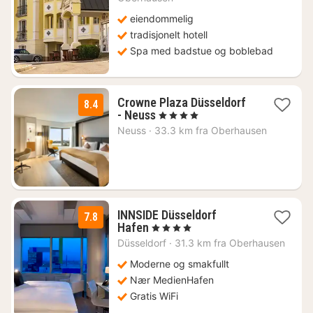
2408
eiendommelig
kr.
tradisjonelt hotell
Spa med badstue og boblebad
Crowne Plaza Düsseldorf
8.4
2
- Neuss
, 4 Stjerner
netter
Neuss
·
33.3 km fra Oberhausen
fra
1036
kr.
INNSIDE Düsseldorf
7.8
2
Hafen
, 4 Stjerner
netter
Düsseldorf
·
31.3 km fra Oberhausen
fra
1213
Moderne og smakfullt
kr.
Nær MedienHafen
Gratis WiFi