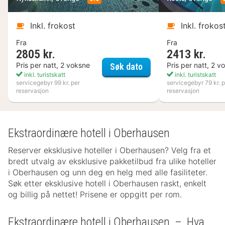
Inkl. frokost
Inkl. frokos
Fra
Fra
2805 kr.
2413 kr.
Nynäs Havsbad
Pris per natt, 2 voksne
Pris per natt, 2 v
Søk dato
inkl. turistskatt
inkl. turistskatt
servicegebyr 99 kr. per
servicegebyr 79 kr. p
reservasjon
reservasjon
Ekstraordinære hotell i Oberhausen
Reserver eksklusive hoteller i Oberhausen? Velg fra et
bredt utvalg av eksklusive pakketilbud fra ulike hoteller
i Oberhausen og unn deg en helg med alle fasiliteter.
Søk etter eksklusive hotell i Oberhausen raskt, enkelt
og billig på nettet! Prisene er oppgitt per rom.
Ekstraordinære hotell i Oberhausen – Hva