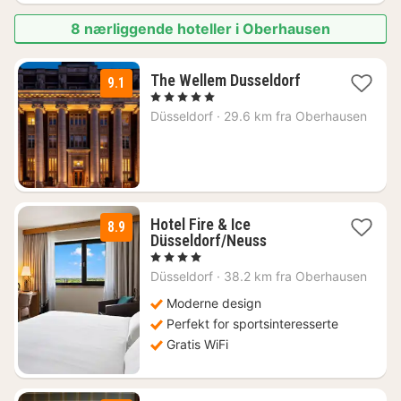
8 nærliggende hoteller i Oberhausen
2
The Wellem Dusseldorf
9.1
netter
, 5 Stjerner
fra
Düsseldorf
·
29.6 km fra Oberhausen
2193
kr.
Hotel Fire & Ice
8.9
2
Düsseldorf/Neuss
netter
, 4 Stjerner
fra
Düsseldorf
·
38.2 km fra Oberhausen
1312
kr.
Moderne design
Perfekt for sportsinteresserte
Gratis WiFi