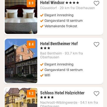
1
Hotel Windsor
, 4 Stjerner
8.9
natt
Düsseldorf
·
29 km fra Oberhausen
fra
761
Elegant innredning
kr.
Gangavstand til sentrum
Velsmakende frokost
1
Hotel Bentheimer Hof
8.4
natt
, 3 Stjerner
fra
Bad Bentheim
·
93.7 km fra
1422
Oberhausen
kr.
Elegant innredning
Gangavstand til sentrum
Wifi
Schloss Hotel Holzrichter
9.3
1
, 4 Stjerner
natt
Nachrodt-Wiblingwerde
·
54.1 km fra
fra
Oberhausen