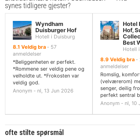
synes tidligere gjester?
Wyndham
Hotel
Duisburger Hof
Hof, S
Collec
Hotell i Duisburg
Best 
av
8.1
Veldig bra
‐
57
Hotell 
10,
anmeldelser
av
8.9
Veldig bra
‐
*Beliggenheten er perfekt.
10,
anmeldelser
*Rommene ser veldig pene og
Romslig, komfor
velholdte ut. *Frokosten var
(velværerom) m
veldig god.
senger, deilig fr
Anonym ‐ nl, 13 Jun 2026
perfekt sentral 
Anonym ‐ nl, 10 
ofte stilte spørsmål