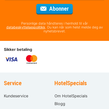
for nyhetsbrevet
Abonner
Personlige data håndteres i henhold til vår
databeskyttelsespolitikk
. Du kan når som helst melde deg av
nyhetsbrevet.
Sikker betaling
Service
HotelSpecials
Kundeservice
Om HotelSpecials
Blogg