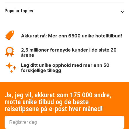
Popular topics
Om
Hotelspecials
Akkurat nå: Mer enn 6500 unike hotelltilbud!
2,5 millioner fornøyde kunder i de siste 20
årene
Lag ditt unike opphold med mer enn 50
forskjellige tillegg
Ja, jeg vil, akkurat som 175 000 andre,
motta unike tilbud og de beste
reisetipsene på e-post hver måned!