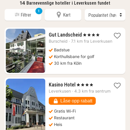
14
Barnevennlige hoteller i Leverkusen fundet
1
Filtrer
Kart
1
Gut Landscheid
, 4 Stjerner
natt
Burscheid
·
7.1 km fra Leverkusen
fra
1753
Badstue
kr.
Korthullsbane for golf
30 km fra Köln
1
Kasino Hotel
, 4 Stjerner
natt
Leverkusen
·
4.3 km fra sentrum
fra
1164
Låse opp rabatt
kr.
Gratis Wi-Fi
Restaurant
Heis