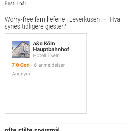
Bestill nå!
Worry-free familieferie i Leverkusen – Hva
synes tidligere gjester?
a&o Köln
Hauptbahnhof
Hotell i Køln
av
7.0
God
‐
6
anmeldelser
10,
Anonym
ofte stilte spørsmål