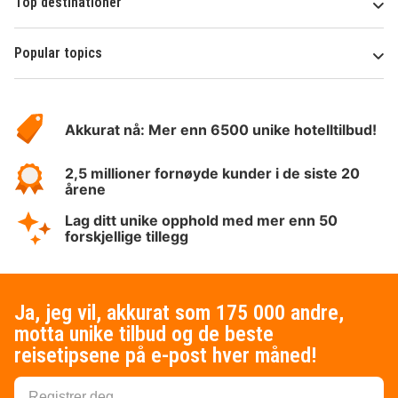
Top destinationer
Popular topics
Om
Hotelspecials
Akkurat nå: Mer enn 6500 unike hotelltilbud!
2,5 millioner fornøyde kunder i de siste 20
årene
Lag ditt unike opphold med mer enn 50
forskjellige tillegg
Ja, jeg vil, akkurat som 175 000 andre,
motta unike tilbud og de beste
reisetipsene på e-post hver måned!