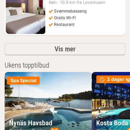
natt
Køln
·
10.9 km fra Leverkusen
fra
918
Svømmebasseng
kr.
Gratis Wi-Fi
Restaurant
Resultater
Vis mer
Ukens topptilbud
3 dager ig
Spa Special
Nynäs Havsbad
Kosta Boda 