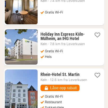
Køln
·
7.4 km fra Leverkusen
fra
780
kr.
Gratis Wi-Fi
Holiday Inn Express Köln-
1
Mülheim, an IHG Hotel
natt
Køln
·
7.8 km fra Leverkusen
fra
768
Gratis Wi-Fi
kr.
Heis
1
Rhein-Hotel St. Martin
natt
Køln
·
12.6 km fra Leverkusen
fra
844
Låse opp rabatt
kr.
Gratis Wi-Fi
Restaurant
Sykkelutleie