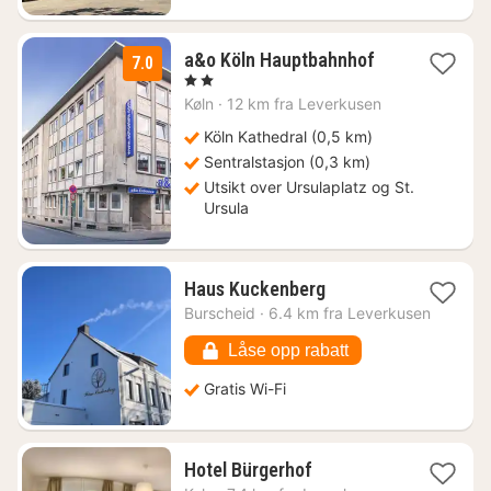
2
a&o Köln Hauptbahnhof
7.0
netter
, 2 Stjerner
fra
Køln
·
12 km fra Leverkusen
942
kr.
Köln Kathedral (0,5 km)
Sentralstasjon (0,3 km)
Utsikt over Ursulaplatz og St.
Ursula
1
Haus Kuckenberg
natt
Burscheid
·
6.4 km fra Leverkusen
fra
1252
Låse opp rabatt
kr.
Gratis Wi-Fi
1
Hotel Bürgerhof
natt