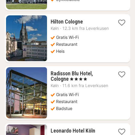
1
Hilton Cologne
natt
Køln
·
12.3 km fra Leverkusen
fra
1199
Gratis Wi-Fi
kr.
Restaurant
Heis
Radisson Blu Hotel,
1
Cologne
, 4 Stjerner
natt
Køln
·
11.6 km fra Leverkusen
fra
1127
Gratis Wi-Fi
kr.
Restaurant
Badstue
1
Leonardo Hotel Köln