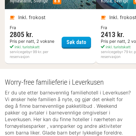
Nynäshamn, Sverige
8.8
Kosta, Sverige
Inkl. frokost
Inkl. frokos
Fra
Fra
2805 kr.
2413 kr.
Nynäs Havsbad
Pris per natt, 2 voksne
Pris per natt, 2 v
Søk dato
inkl. turistskatt
inkl. turistskatt
servicegebyr 99 kr. per
servicegebyr 79 kr. p
reservasjon
reservasjon
Worry-free familieferie i Leverkusen
Er du ute etter barnevennlig familiehotell i Leverkusen?
Vi ønsker hele familien å nyte, og gjør det enkelt for
deg å finne barnevennlige pakketilbud . Weekend
pakker og avtaler i barnevennlige omgivelser i
Leverkusen. Her kan du finne hoteller i nærheten av
fornøyelsesparker , vannparker og andre aktiviteter
som barna liker. Glade barn betyr lykkelige foreldre.