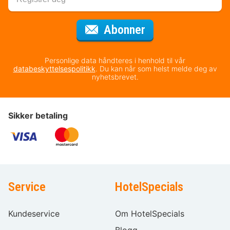
for nyhetsbrevet
Abonner
Personlige data håndteres i henhold til vår
databeskyttelsespolitikk
. Du kan når som helst melde deg av
nyhetsbrevet.
Sikker betaling
Service
HotelSpecials
Kundeservice
Om HotelSpecials