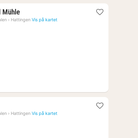
1
l Mühle
natt
alen
›
Hattingen
Vis på kartet
fra
1222
kr.
t
alen
›
Hattingen
Vis på kartet
3