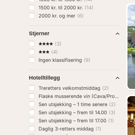
1500 kr. til 2000 kr.
(14)
2000 kr. og mer
(6)
Stjerner
4 Stjerner
(3)
3 Stjerner
(4)
Ingen klassifisering
(9)
Hotelltillegg
Treretters velkomstmiddag
(2)
Flaske musserende vin (Cava/Prosecco)
(
Sen utsjekking – 1 time senere
(2)
Sen utsjekking – frem til 14.00
(3)
Sen utsjekking – frem til 17.00
(1)
Daglig 3-retters middag
(1)