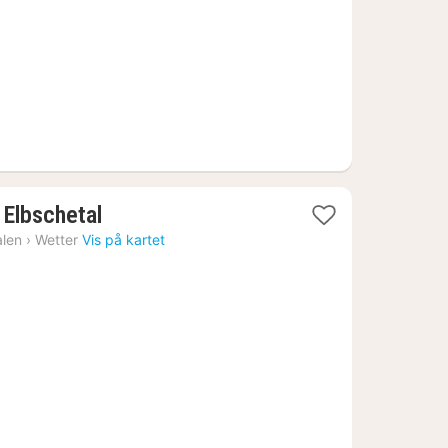
.
2
 Elbschetal
netter
alen
›
Wetter
Vis på kartet
fra
1076
kr.