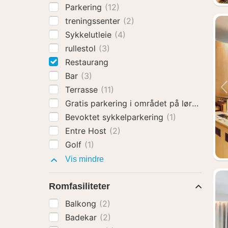
Parkering
(12)
treningssenter
(2)
Sykkelutleie
(4)
rullestol
(3)
Restaurang
Bar
(3)
Terrasse
(11)
Gratis parkering i området på lørdager o
Bevoktet sykkelparkering
(1)
Entre Host
(2)
Golf
(1)
Fasiliteter
Vis mindre
Romfasiliteter
Balkong
(2)
Badekar
(2)