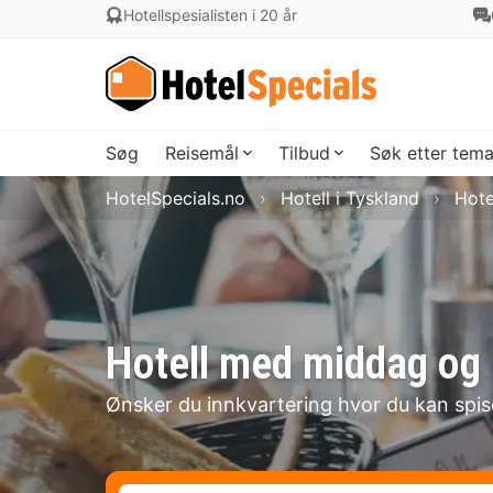
Hotellspesialisten i 20 år
Søg
Reisemål
Tilbud
Søk etter tem
HotelSpecials.no
Hotell i Tyskland
Hote
Hotell med middag og 
Ønsker du innkvartering hvor du kan spi