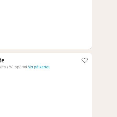
kr.
1
te
natt
alen
›
Wuppertal
Vis på kartet
fra
796
kr.