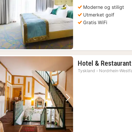
kr
Moderne og stiligt
Forrige bilde
Neste bilde
Utmerket golf
Gratis WiFi
Hotel & Restaurant
Tyskland
›
Nordrhein-Westf
Forrige bilde
Neste bilde