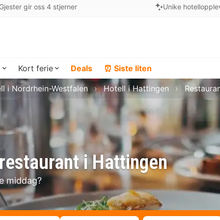
Gjester gir oss 4 stjerner
Unike hotellopple
a
Kort ferie
Deals
⏰ Siste liten
ll i Nordrhein-Westfalen
Hotell i Hattingen
Restauran
restaurant i Hattingen
se middag?