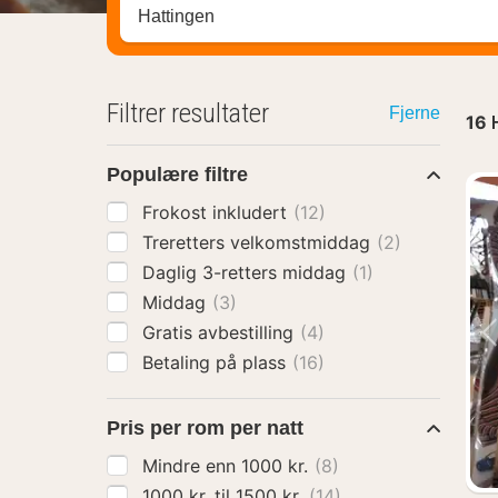
Søk hotell, region eller by
Filtrer resultater
Fjerne
16
Populære filtre
Frokost inkludert
(12)
Treretters velkomstmiddag
(2)
Daglig 3-retters middag
(1)
Middag
(3)
Gratis avbestilling
(4)
Betaling på plass
(16)
Pris per rom per natt
Mindre enn 1000 kr.
(8)
1000 kr. til 1500 kr.
(14)