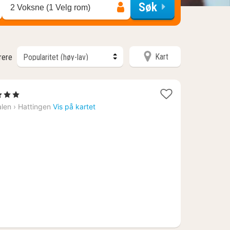
Søk
2 Voksne (1 Velg rom)
Kart
trere
1
3 Stjerner
att
alen
›
Hattingen
Vis på kartet
ra
1147
r.