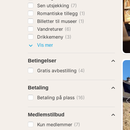
Sen utsjekking
(7)
Romantiske tillegg
(1)
Billetter til museer
(1)
Vandreturer
(6)
Drikkemeny
(3)
Pakker
Vis mer
med
Betingelser
Gratis avbestilling
(4)
Betaling
Betaling på plass
(16)
Medlemstilbud
Kun medlemmer
(7)