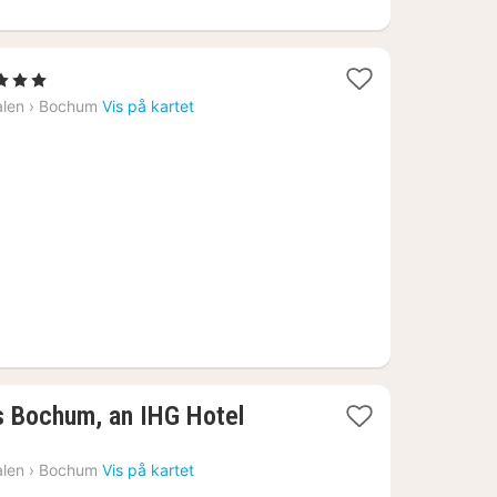
1
 3 Stjerner
natt
alen
›
Bochum
Vis på kartet
fra
787
kr.
1
s Bochum, an IHG Hotel
natt
fra
alen
›
Bochum
Vis på kartet
781