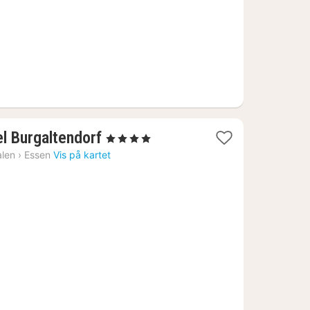
1
l Burgaltendorf
, 4 Stjerner
natt
alen
›
Essen
Vis på kartet
fra
980
kr.