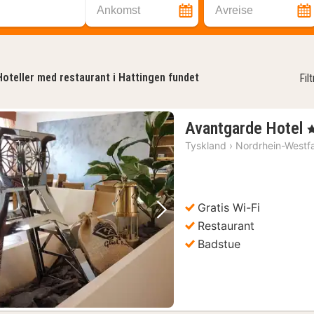
Ankomst
Avreise
Hoteller med restaurant i Hattingen fundet
Fil
Avantgarde Hotel
, 
n
Tyskland
›
Nordrhein-Westf
f
k
Gratis Wi-Fi
Forrige bilde
Neste bilde
Restaurant
Badstue