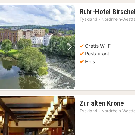
Ruhr-Hotel Birsche
Tyskland
›
Nordrhein-Westf
Gratis Wi-Fi
Forrige bilde
Neste bilde
Restaurant
Heis
3)
1
Zur alten Krone
nat
Tyskland
›
Nordrhein-Westf
fra
118
kr.