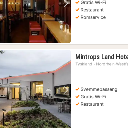
Gratis Wi-Fi
Forrige bilde
Neste bilde
Restaurant
Romservice
Oberhausen Inngangsbillett
(1)
Oberhausen: Billett til Legoland Discovery Center
(1)
Bochum: Guidet byvandring med en profesjonell guide
(5)
Mintrops Land Hote
(1)
Tyskland
›
Nordrhein-Westf
Oberhausen: HOUSE OF MAGIC - drevet av Ehrlich Brothers
(1)
Essen: Ekspressvandring med en lokal guide på 60 minutter
(1)
Svømmebasseng
Forrige bilde
Neste bilde
Gratis Wi-Fi
Restaurant