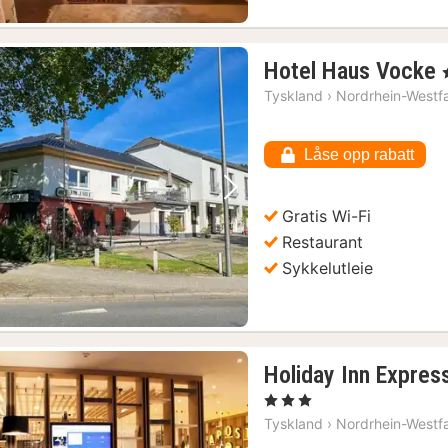
Hotel Haus Vocke
,
Tyskland
›
Nordrhein-Westf
Låse opp rabatt
Forrige bilde
Neste bilde
Gratis Wi-Fi
Restaurant
Sykkelutleie
Holiday Inn Expres
, 3 Stjerner
Tyskland
›
Nordrhein-Westf