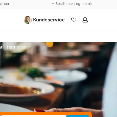
velser
Bestill raskt og enkelt
Kundeservice
Mine
favoritter
t - Hattingen