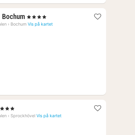
1
l Bochum
, 4 Stjerner
natt
alen
›
Bochum
Vis på kartet
fra
1310
kr.
 Stjerner
att
alen
›
Sprockhövel
Vis på kartet
ra
695