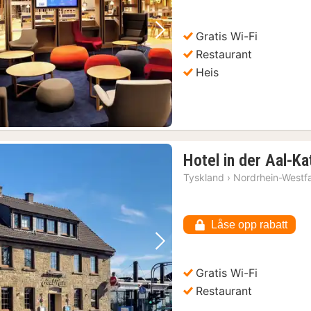
Gratis Wi-Fi
Forrige bilde
Neste bilde
Restaurant
Heis
Hotel in der Aal-Ka
Tyskland
›
Nordrhein-Westf
Låse opp rabatt
Forrige bilde
Neste bilde
Gratis Wi-Fi
Restaurant