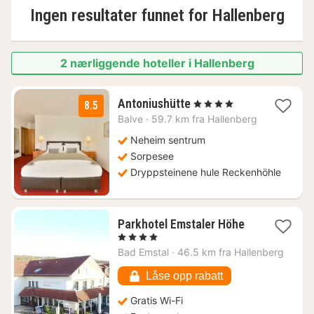
Ingen resultater funnet for
Hallenberg
2 nærliggende hoteller i Hallenberg
1
Antoniushütte
, 4 Stjerner
8.5
natt
Balve
·
59.7 km fra Hallenberg
fra
3751
Neheim sentrum
kr.
Sorpesee
Dryppsteinene hule Reckenhöhle
1
Parkhotel Emstaler Höhe
natt
, 4 Stjerner
fra
Bad Emstal
·
46.5 km fra Hallenberg
1495
kr.
Låse opp rabatt
Gratis Wi-Fi