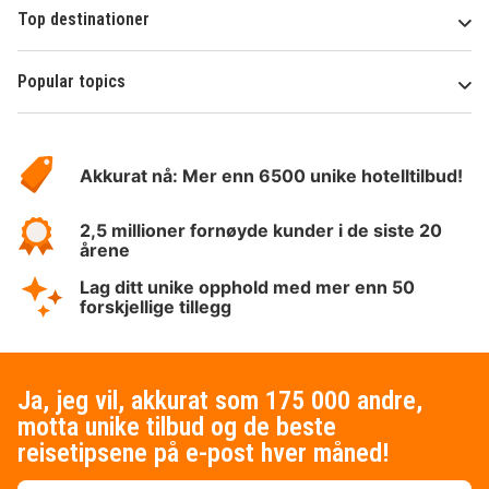
Top destinationer
Popular topics
Om
Hotelspecials
Akkurat nå: Mer enn 6500 unike hotelltilbud!
2,5 millioner fornøyde kunder i de siste 20
årene
Lag ditt unike opphold med mer enn 50
forskjellige tillegg
Ja, jeg vil, akkurat som 175 000 andre,
motta unike tilbud og de beste
reisetipsene på e-post hver måned!