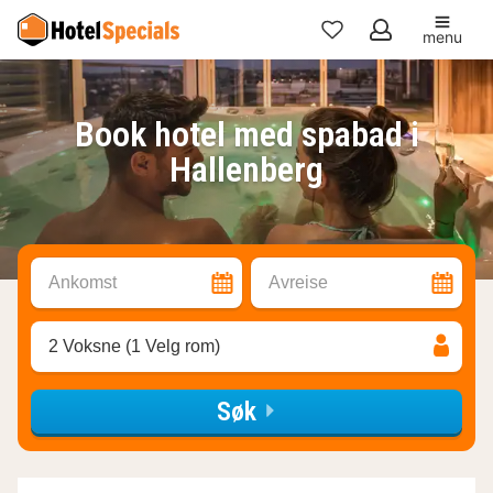
menu
Mine
favoritter
Book hotel med spabad i
Hallenberg
Ankomst
Avreise
2 Voksne (1 Velg rom)
Søk