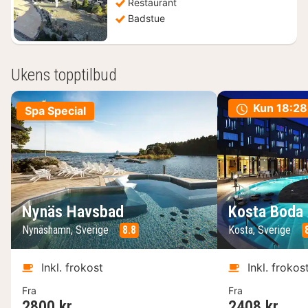
Restaurant
Badstue
Ukens topptilbud
Kun
18:28
Spa Special
Nynäs Havsbad
Kosta Boda 
Nynäshamn, Sverige
8.8
Kosta, Sverige
Inkl. frokost
Inkl. frokos
Fra
Fra
2800 kr.
2408 kr.