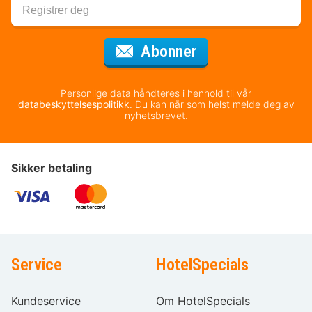
for nyhetsbrevet
Abonner
Personlige data håndteres i henhold til vår
databeskyttelsespolitikk
. Du kan når som helst melde deg av
nyhetsbrevet.
Sikker betaling
Service
HotelSpecials
Kundeservice
Om HotelSpecials