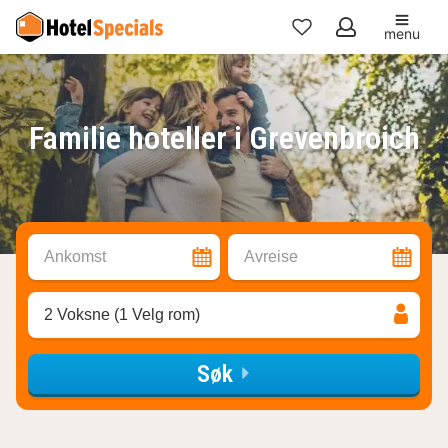
menu
Mine
favoritter
Familie hoteller i Grevenbroich
Ankomst
Avreise
2 Voksne (1 Velg rom)
Søk