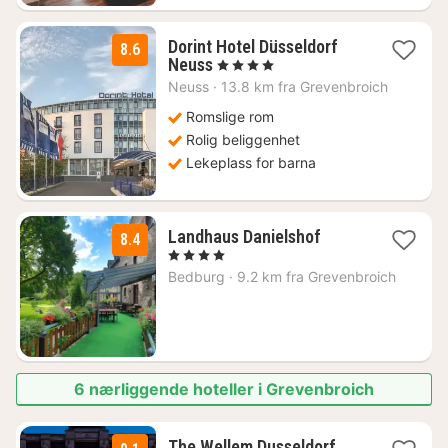
Dorint Hotel Düsseldorf
8.6
2
Neuss
, 4 Stjerner
netter
Neuss
·
13.8 km fra Grevenbroich
fra
761
Romslige rom
kr.
Rolig beliggenhet
Lekeplass for barna
1
Landhaus Danielshof
8.4
natt
, 4 Stjerner
fra
Bedburg
·
9.2 km fra Grevenbroich
1158
kr.
6 nærliggende hoteller i Grevenbroich
2
The Wellem Dusseldorf