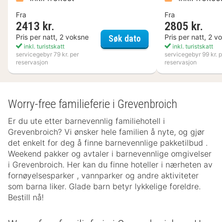
Fra
Fra
2413 kr.
2805 kr.
Kosta Boda Art Hotel
Pris per natt, 2 voksne
Pris per natt, 2 v
Søk dato
inkl. turistskatt
inkl. turistskatt
servicegebyr 79 kr. per
servicegebyr 99 kr. p
reservasjon
reservasjon
Worry-free familieferie i Grevenbroich
Er du ute etter barnevennlig familiehotell i
Grevenbroich? Vi ønsker hele familien å nyte, og gjør
det enkelt for deg å finne barnevennlige pakketilbud .
Weekend pakker og avtaler i barnevennlige omgivelser
i Grevenbroich. Her kan du finne hoteller i nærheten av
fornøyelsesparker , vannparker og andre aktiviteter
som barna liker. Glade barn betyr lykkelige foreldre.
Bestill nå!