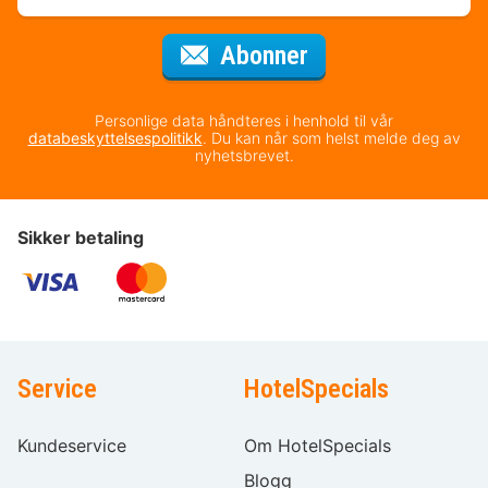
for nyhetsbrevet
Abonner
Personlige data håndteres i henhold til vår
databeskyttelsespolitikk
. Du kan når som helst melde deg av
nyhetsbrevet.
Sikker betaling
Service
HotelSpecials
Kundeservice
Om HotelSpecials
Blogg