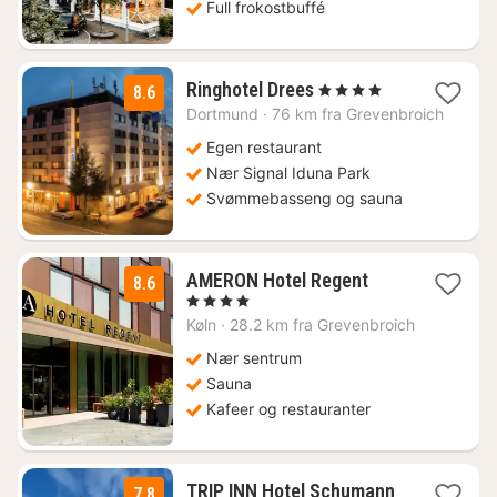
Full frokostbuffé
1
Ringhotel Drees
, 4 Stjerner
8.6
natt
Dortmund
·
76 km fra Grevenbroich
fra
1446
Egen restaurant
kr.
Nær Signal Iduna Park
Svømmebasseng og sauna
2
AMERON Hotel Regent
8.6
netter
, 4 Stjerner
fra
Køln
·
28.2 km fra Grevenbroich
1377
kr.
Nær sentrum
Sauna
Kafeer og restauranter
TRIP INN Hotel Schumann
7.8