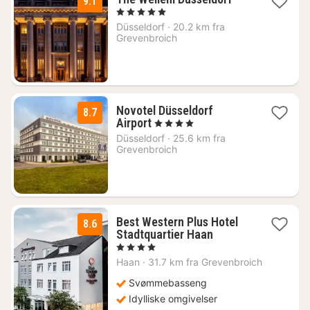
9.1
netter
, 5 Stjerner
fra
Düsseldorf
·
20.2 km fra
2193
Grevenbroich
kr.
Novotel Düsseldorf
8.7
1
Airport
, 4 Stjerner
natt
Düsseldorf
·
25.6 km fra
fra
Grevenbroich
981
kr.
Best Western Plus Hotel
8.6
3
Stadtquartier Haan
netter
, 4 Stjerner
fra
Haan
·
31.7 km fra Grevenbroich
1202
kr.
Svømmebasseng
Idylliske omgivelser