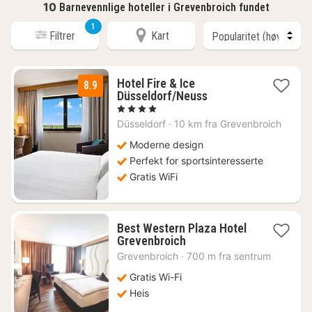
10
Barnevennlige hoteller i Grevenbroich fundet
1
Filtrer
Kart
Hotel Fire & Ice
8.9
2
Düsseldorf/Neuss
netter
, 4 Stjerner
fra
Düsseldorf
·
10 km fra Grevenbroich
1312
kr.
Moderne design
Perfekt for sportsinteresserte
Gratis WiFi
Best Western Plaza Hotel
1
Grevenbroich
natt
Grevenbroich
·
700 m fra sentrum
fra
688
Gratis Wi-Fi
kr.
Heis