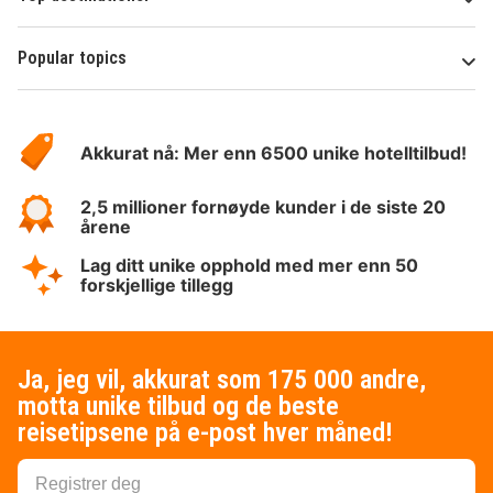
Popular topics
Om
Hotelspecials
Akkurat nå: Mer enn 6500 unike hotelltilbud!
2,5 millioner fornøyde kunder i de siste 20
årene
Lag ditt unike opphold med mer enn 50
forskjellige tillegg
Ja, jeg vil, akkurat som 175 000 andre,
motta unike tilbud og de beste
reisetipsene på e-post hver måned!