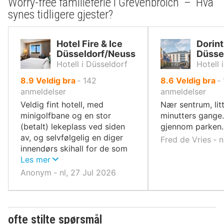
Worry-free familieferie i Grevenbroich – Hva
synes tidligere gjester?
Hotel Fire & Ice
Dorint
Düsseldorf/Neuss
Düsse
Hotell i Düsseldorf
Hotell 
av
av
8.9
Veldig bra
‐
142
8.6
Veldig bra
‐
10,
10,
anmeldelser
anmeldelser
Veldig fint hotell, med
Nær sentrum, lit
minigolfbane og en stor
minutters gange
(betalt) lekeplass ved siden
gjennom parken.
av, og selvfølgelig en diger
Fred de Vries ‐ n
innendørs skihall for de som
liker det.
Les mer
Anonym ‐ nl, 27 Jul 2026
ofte stilte spørsmål