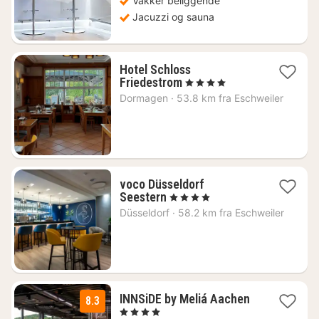
Vakker beliggende
Jacuzzi og sauna
Hotel Schloss
1
Friedestrom
, 4 Stjerner
natt
Dormagen
·
53.8 km fra Eschweiler
fra
1870
kr.
voco Düsseldorf
1
Seestern
, 4 Stjerner
natt
Düsseldorf
·
58.2 km fra Eschweiler
fra
1155
kr.
2
INNSiDE by Meliá Aachen
8.3
netter
, 4 Stjerner