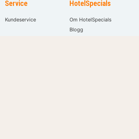
Service
HotelSpecials
Kundeservice
Om HotelSpecials
Blogg
affiliate
Legg till hotell
Sitemap
Ledige stillinger
Filtrer
Klar
Følg oss
Internasjonal
Populære filtre
Språkvalg
Pris per rom per natt
Stjerner