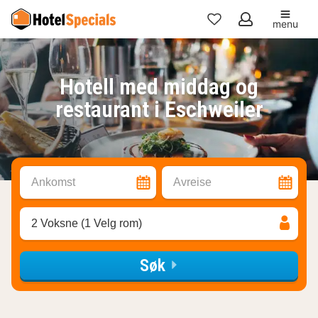
menu
Mine
favoritter
Hotell med middag og
restaurant i Eschweiler
Ankomst
Avreise
2 Voksne (1 Velg rom)
Søk