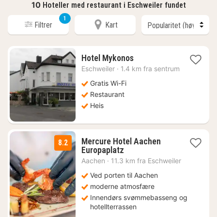
10
Hoteller med restaurant i Eschweiler fundet
1
Filtrer
Kart
1
Hotel Mykonos
natt
Eschweiler
·
1.4 km fra sentrum
fra
889
Gratis Wi-Fi
kr.
Restaurant
Heis
Mercure Hotel Aachen
8.2
2
Europaplatz
netter
Aachen
·
11.3 km fra Eschweiler
fra
1199
Ved porten til Aachen
kr.
moderne atmosfære
Innendørs svømmebasseng og
hotellterrassen