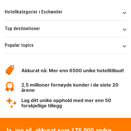
Hotellkategorier i Eschweiler
Top destinationer
Popular topics
Om
Hotelspecials
Akkurat nå: Mer enn 6500 unike hotelltilbud!
2,5 millioner fornøyde kunder i de siste 20
årene
Lag ditt unike opphold med mer enn 50
forskjellige tillegg
Ja, jeg vil, akkurat som 175 000 andre,