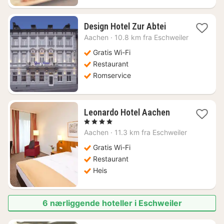
1
Design Hotel Zur Abtei
natt
Aachen
·
10.8 km fra Eschweiler
fra
1234
Gratis Wi-Fi
kr.
Restaurant
Romservice
1
Leonardo Hotel Aachen
natt
, 4 Stjerner
fra
Aachen
·
11.3 km fra Eschweiler
1490
kr.
Gratis Wi-Fi
Restaurant
Heis
6 nærliggende hoteller i Eschweiler