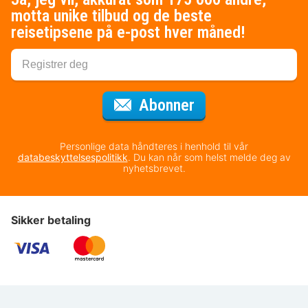
motta unike tilbud og de beste
reisetipsene på e-post hver måned!
for nyhetsbrevet
Abonner
Personlige data håndteres i henhold til vår
databeskyttelsespolitikk
. Du kan når som helst melde deg av
nyhetsbrevet.
Sikker betaling