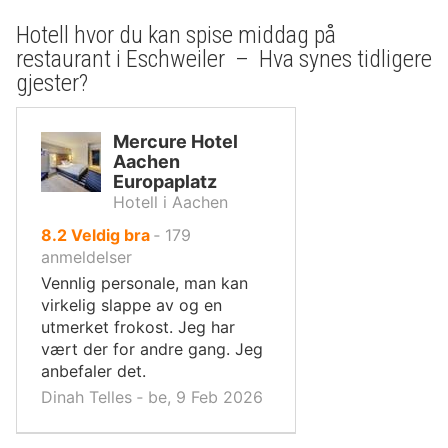
Hotell hvor du kan spise middag på
restaurant i Eschweiler – Hva synes tidligere
gjester?
Mercure Hotel
Aachen
Europaplatz
Hotell i Aachen
av
8.2
Veldig bra
‐
179
10,
anmeldelser
Vennlig personale, man kan
virkelig slappe av og en
utmerket frokost. Jeg har
vært der for andre gang. Jeg
anbefaler det.
Dinah Telles ‐ be, 9 Feb 2026