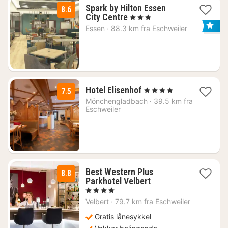
Spark by Hilton Essen
8.6
3
City Centre
, 3 Stjerner
netter
Essen
·
88.3 km fra Eschweiler
fra
574
kr.
1
Hotel Elisenhof
, 4 Stjerner
7.5
natt
Mönchengladbach
·
39.5 km fra
fra
Eschweiler
880
kr.
Best Western Plus
8.8
1
Parkhotel Velbert
natt
, 4 Stjerner
fra
Velbert
·
79.7 km fra Eschweiler
898
kr.
Gratis lånesykkel