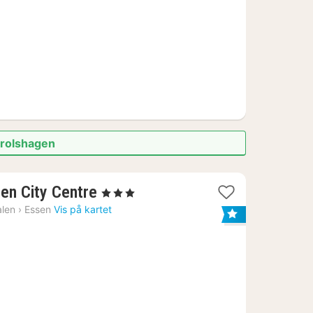
Drolshagen
3
sen City Centre
, 3 Stjerner
netter
alen
›
Essen
Vis på kartet
fra
574
kr.