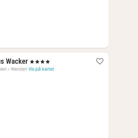
1
us Wacker
, 4 Stjerner
natt
alen
›
Wenden
Vis på kartet
fra
1225
kr.