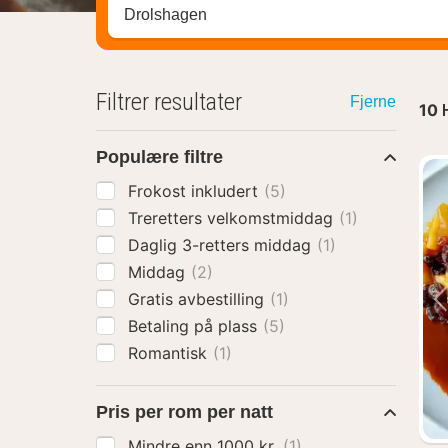
Søk hotell, region eller by
Filtrer resultater
Fjerne
10
Populære filtre
Frokost inkludert
(5)
Treretters velkomstmiddag
(1)
Daglig 3-retters middag
(1)
Middag
(2)
Gratis avbestilling
(1)
Betaling på plass
(5)
Romantisk
(1)
Pris per rom per natt
Mindre enn 1000 kr.
(1)