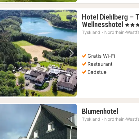
Hotel Diehlberg – 
1
Wellnesshotel
, 4 Stjer
natt
Tyskland
›
Nordrhein-Westf
fra
146
kr.
Gratis Wi-Fi
Forrige bilde
Neste bilde
Restaurant
Badstue
1
Blumenhotel
natt
Tyskland
›
Nordrhein-Westf
fra
771