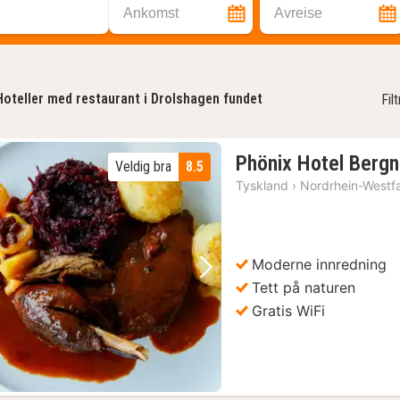
Ankomst
Avreise
Hoteller med restaurant i Drolshagen fundet
Fil
Phönix Hotel Berg
Veldig bra
8.5
Tyskland
›
Nordrhein-Westf
Moderne innredning
Forrige bilde
Neste bilde
Tett på naturen
Gratis WiFi