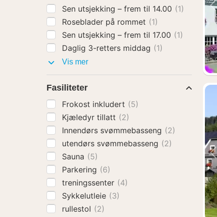
Sen utsjekking – frem til 14.00
(1)
Roseblader på rommet
(1)
Sen utsjekking – frem til 17.00
(1)
Daglig 3-retters middag
(1)
Hotelltillegg
Vis mer
Fasiliteter
Frokost inkludert
(5)
Kjæledyr tillatt
(2)
Innendørs svømmebasseng
(2)
utendørs svømmebasseng
(2)
Sauna
(5)
Parkering
(6)
treningssenter
(4)
Sykkelutleie
(3)
rullestol
(2)