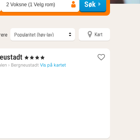
Søk
2 Voksne (1 Velg rom)
Kart
trere
1
neustadt
, 4 Stjerner
natt
alen
›
Bergneustadt
Vis på kartet
fra
1540
kr.