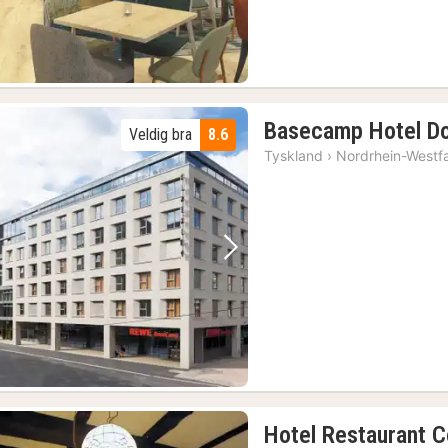
Basecamp Hotel D
Veldig bra
8.6
Tyskland
›
Nordrhein-Westf
Forrige bilde
Neste bilde
Hotel Restaurant C