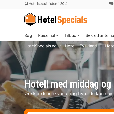
Hotellspesialisten i 20 år
Søg
Reisemål
Tilbud
Søk etter tem
HotelSpecials.no
Hotell i Tyskland
Hote
Hotell med middag og 
Ønsker du innkvartering hvor du kan spi