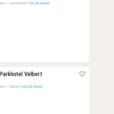
natt
alen
›
Lennestadt
Vis på kartet
fra
1089
kr.
1
Parkhotel Velbert
natt
fra
alen
›
Velbert
Vis på kartet
898
kr.