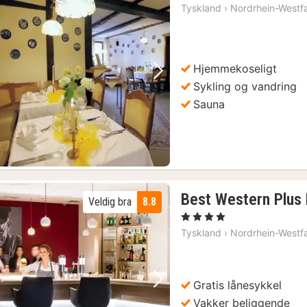
Tyskland
›
Nordrhein-Westf
Hjemmekoseligt
Forrige bilde
Neste bilde
Sykling og vandring
Sauna
Best Western Plus 
Veldig bra
8.8
, 4 Stjerner
Tyskland
›
Nordrhein-Westf
Gratis lånesykkel
Forrige bilde
Neste bilde
Vakker beliggende