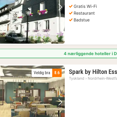
kr.
Gratis Wi-Fi
Forrige bilde
Neste bilde
Restaurant
Badstue
4 nærliggende hoteller i 
Spark by Hilton Es
Veldig bra
8.6
Tyskland
›
Nordrhein-Westf
Forrige bilde
Neste bilde