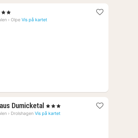
jerner
t
alen
›
Olpe
Vis på kartet
02
1
Haus Dumicketal
, 3 Stjerner
natt
alen
›
Drolshagen
Vis på kartet
fra
1126
kr.