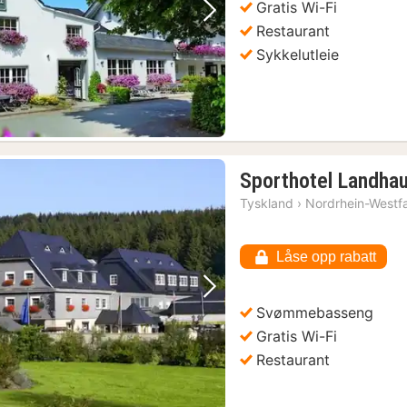
Gratis Wi-Fi
Forrige bilde
Neste bilde
Restaurant
Sykkelutleie
Sporthotel Landha
Tyskland
›
Nordrhein-Westf
Låse opp rabatt
Forrige bilde
Neste bilde
Svømmebasseng
Gratis Wi-Fi
Restaurant