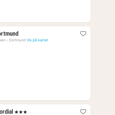
2
ortmund
netter
alen
›
Dortmund
Vis på kartet
fra
935
kr.
1
ordial
, 3 Stjerner