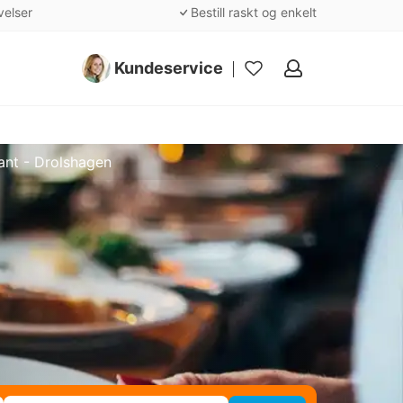
velser
Bestill raskt og enkelt
Kundeservice
Mine
favoritter
ant - Drolshagen