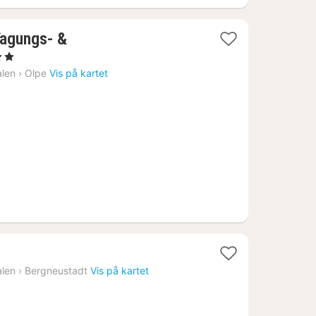
Tagungs- &
ner
alen
›
Olpe
Vis på kartet
7
alen
›
Bergneustadt
Vis på kartet