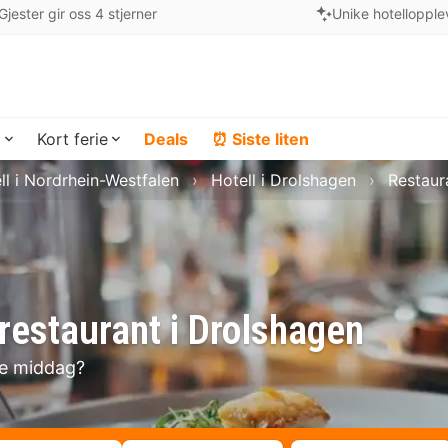
Gjester gir oss 4 stjerner
Unike hotellopple
a
Kort ferie
Deals
⏰ Siste liten
ll i Nordrhein-Westfalen
Hotell i Drolshagen
Restaur
restaurant i Drolshagen
se middag?