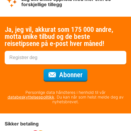
forskjellige tillegg
Ja, jeg vil, akkurat som 175 000 andre,
motta unike tilbud og de beste
reisetipsene på e-post hver måned!
for nyhetsbrevet
Abonner
Personlige data håndteres i henhold til vår
databeskyttelsespolitikk
. Du kan når som helst melde deg av
nyhetsbrevet.
Sikker betaling