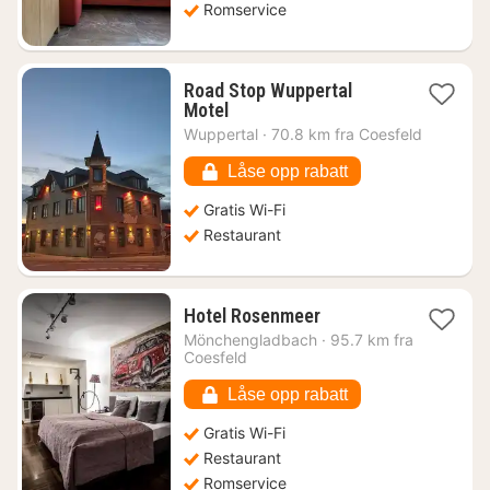
Romservice
Road Stop Wuppertal
1
Motel
natt
Wuppertal
·
70.8 km fra Coesfeld
fra
1299
Låse opp rabatt
kr.
Gratis Wi-Fi
Restaurant
1
Hotel Rosenmeer
natt
Mönchengladbach
·
95.7 km fra
fra
Coesfeld
881
kr.
Låse opp rabatt
Gratis Wi-Fi
Restaurant
Romservice