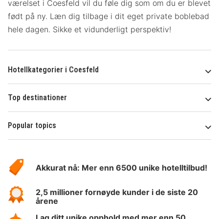
værelset
i Coesfeld vil du føle dig som om du er blevet
født på ny. Læn dig tilbage i dit eget private boblebad
hele dagen. Sikke et vidunderligt perspektiv!
Hotellkategorier i Coesfeld
Top destinationer
Popular topics
Om
Hotelspecials
Akkurat nå: Mer enn 6500 unike hotelltilbud!
2,5 millioner fornøyde kunder i de siste 20
årene
Lag ditt unike opphold med mer enn 50