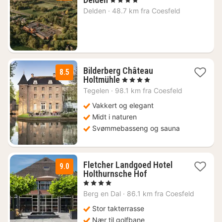
natt
Delden
·
48.7 km fra Coesfeld
fra
1130
kr.
Bilderberg Château
8.5
1
Holtmühle
, 4 Stjerner
natt
Tegelen
·
98.1 km fra Coesfeld
fra
1210
Vakkert og elegant
kr.
Midt i naturen
Svømmebasseng og sauna
Fletcher Landgoed Hotel
9.0
1
Holthurnsche Hof
natt
, 4 Stjerner
fra
Berg en Dal
·
86.1 km fra Coesfeld
1364
kr.
Stor takterrasse
Nær til golfbane