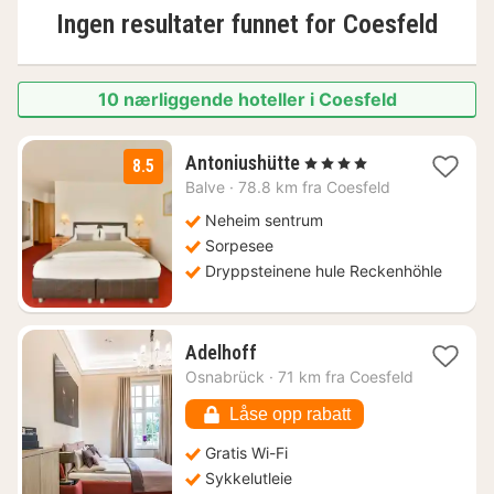
Ingen resultater funnet for
Coesfeld
10 nærliggende hoteller i Coesfeld
1
Antoniushütte
, 4 Stjerner
8.5
natt
Balve
·
78.8 km fra Coesfeld
fra
3749
Neheim sentrum
kr.
Sorpesee
Dryppsteinene hule Reckenhöhle
1
Adelhoff
natt
Osnabrück
·
71 km fra Coesfeld
fra
2020
Låse opp rabatt
kr.
Gratis Wi-Fi
Sykkelutleie