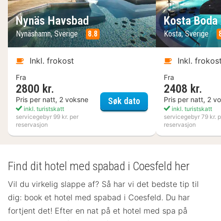
Nynäs Havsbad
Kosta Boda 
Nynäshamn, Sverige
8.8
Kosta, Sverige
Inkl. frokost
Inkl. frokos
Fra
Fra
2800 kr.
2408 kr.
Nynäs Havsbad
Pris per natt, 2 voksne
Pris per natt, 2 v
Søk dato
inkl. turistskatt
inkl. turistskatt
servicegebyr 99 kr. per
servicegebyr 79 kr. p
reservasjon
reservasjon
Find dit hotel med spabad i Coesfeld her
Vil du virkelig slappe af? Så har vi det bedste tip til
dig: book et hotel med spabad i Coesfeld. Du har
fortjent det! Efter en nat på et hotel med spa på