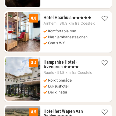
1
Hotel Haarhuis
, 5 Stjerner
8.8
natt
Arnhem
·
86.9 km fra Coesfeld
fra
2956
Komfortable rom
kr.
Nær jernbanestasjonen
Gratis Wifi
Hampshire Hotel -
8.4
1
Avenarius
, 4 Stjerner
natt
Ruurlo
·
51.8 km fra Coesfeld
fra
1704
Roligt område
kr.
Luksushotell
Deilig natur
Hotel het Wapen van
8.5
1
Delden
, 4 Stjerner