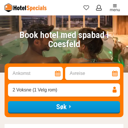
menu
Mine
favoritter
Book hotel med spabad i
Coesfeld
Ankomst
Avreise
2 Voksne (1 Velg rom)
Søk