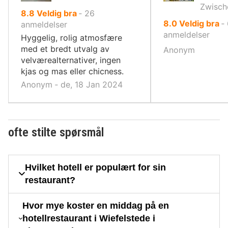
Zwisch
av
8.8
Veldig bra
‐
26
av
8.0
Veldig bra
‐
10,
anmeldelser
10,
anmeldelser
Hyggelig, rolig atmosfære
med et bredt utvalg av
Anonym
velværealternativer, ingen
kjas og mas eller chicness.
Anonym ‐ de, 18 Jan 2024
ofte stilte spørsmål
Hvilket hotell er populært for sin
restaurant?
Hvor mye koster en middag på en
hotellrestaurant i Wiefelstede i