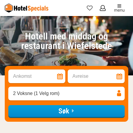
menu
Mine
favoritter
Hotell med middag og
restaurant i Wiefelstede
Ankomst
Avreise
2 Voksne (1 Velg rom)
Søk