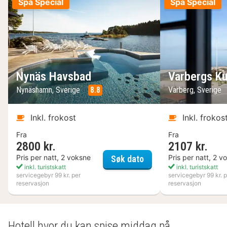
Spa Special
Spa Special
Nynäs Havsbad
Varbergs Ku
Nynäshamn, Sverige
8.8
Varberg, Sverige
Inkl. frokost
Inkl. frokos
Fra
Fra
2800 kr.
2107 kr.
Nynäs Havsbad
Pris per natt, 2 voksne
Pris per natt, 2 v
Søk dato
inkl. turistskatt
inkl. turistskatt
servicegebyr 99 kr. per
servicegebyr 99 kr. p
reservasjon
reservasjon
Hotell hvor du kan spise middag på