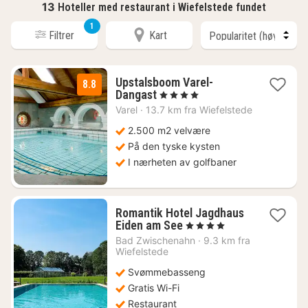
13
Hoteller med restaurant i Wiefelstede fundet
1
Filtrer
Kart
Upstalsboom Varel-
8.8
1
Dangast
, 4 Stjerner
natt
Varel
·
13.7 km fra Wiefelstede
fra
1759
2.500 m2 velvære
kr.
På den tyske kysten
I nærheten av golfbaner
Romantik Hotel Jagdhaus
1
Eiden am See
, 4 Stjerner
natt
Bad Zwischenahn
·
9.3 km fra
fra
Wiefelstede
2224
Svømmebasseng
kr.
Gratis Wi-Fi
Restaurant