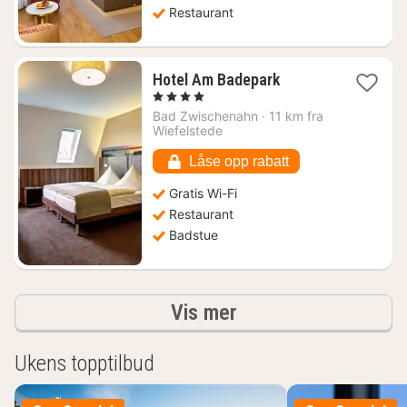
Restaurant
1
Hotel Am Badepark
natt
, 4 Stjerner
fra
Bad Zwischenahn
·
11 km fra
1411
Wiefelstede
kr.
Låse opp rabatt
Gratis Wi-Fi
Restaurant
Badstue
Resultater
Vis mer
Ukens topptilbud