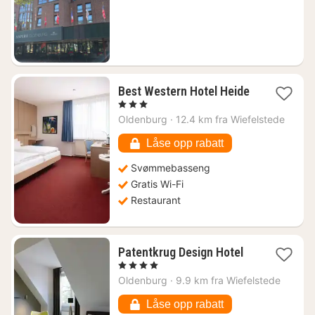
fra
1149
kr.
Best Western Hotel Heide
1
, 3 Stjerner
natt
Oldenburg
·
12.4 km fra Wiefelstede
fra
954
Låse opp rabatt
kr.
Svømmebasseng
Gratis Wi-Fi
Restaurant
1
Patentkrug Design Hotel
natt
, 4 Stjerner
fra
Oldenburg
·
9.9 km fra Wiefelstede
1260
kr.
Låse opp rabatt