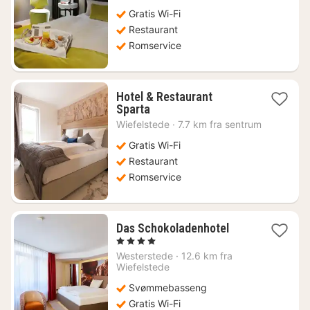
Gratis Wi-Fi
Restaurant
Romservice
Hotel & Restaurant
1
Sparta
natt
Wiefelstede
·
7.7 km fra sentrum
fra
874
Gratis Wi-Fi
kr.
Restaurant
Romservice
1
Das Schokoladenhotel
natt
, 4 Stjerner
fra
Westerstede
·
12.6 km fra
1070
Wiefelstede
kr.
Svømmebasseng
Gratis Wi-Fi