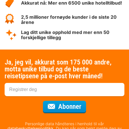
Akkurat nå: Mer enn 6500 unike hotelltilbud!
2,5 millioner fornøyde kunder i de siste 20
årene
Lag ditt unike opphold med mer enn 50
forskjellige tillegg
Ja, jeg vil, akkurat som 175 000 andre,
motta unike tilbud og de beste
reisetipsene på e-post hver måned!
for nyhetsbrevet
Abonner
Personlige data håndteres i henhold til vår
databeskyttelsespolitikk
. Du kan når som helst melde deg av