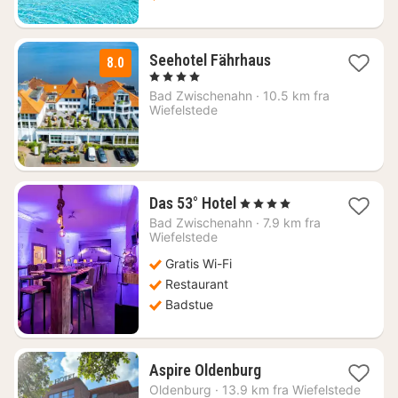
1
Seehotel Fährhaus
8.0
natt
, 4 Stjerner
fra
Bad Zwischenahn
·
10.5 km fra
2078
Wiefelstede
kr.
1
Das 53° Hotel
, 4 Stjerner
natt
Bad Zwischenahn
·
7.9 km fra
fra
Wiefelstede
1219
Gratis Wi-Fi
kr.
Restaurant
Badstue
1
Aspire Oldenburg
natt
Oldenburg
·
13.9 km fra Wiefelstede