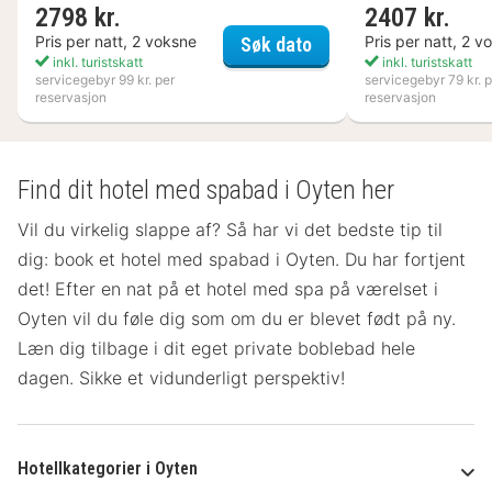
2798 kr.
2407 kr.
Nynäs Havsbad
Pris per natt, 2 voksne
Pris per natt, 2 v
Søk dato
inkl. turistskatt
inkl. turistskatt
servicegebyr 99 kr. per
servicegebyr 79 kr. p
reservasjon
reservasjon
Find dit hotel med spabad i Oyten her
Vil du virkelig slappe af? Så har vi det bedste tip til
dig: book et hotel med spabad i Oyten. Du har fortjent
det! Efter en nat på et hotel med spa på værelset
i
Oyten vil du føle dig som om du er blevet født på ny.
Læn dig tilbage i dit eget private boblebad hele
dagen. Sikke et vidunderligt perspektiv!
Hotellkategorier i Oyten