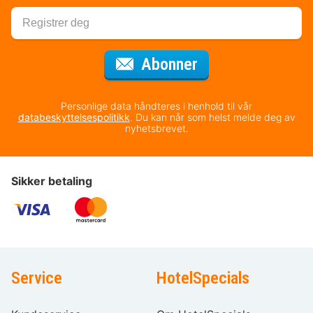
for nyhetsbrevet
Abonner
Personlige data håndteres i henhold til vår
databeskyttelsespolitikk
. Du kan når som helst melde deg av
nyhetsbrevet.
Sikker betaling
Service
HotelSpecials