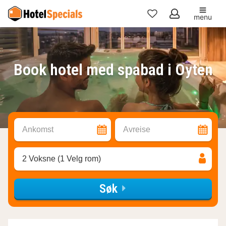
menu
Mine
favoritter
Book hotel med spabad i Oyten
Ankomst
Avreise
2 Voksne (1 Velg rom)
Søk