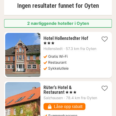
Ingen resultater funnet for
Oyten
2 nærliggende hoteller i Oyten
1
Hotel Hollenstedter Hof
natt
, 3 Stjerner
fra
Hollenstedt
·
57.3 km fra Oyten
2131
kr.
Gratis Wi-Fi
Restaurant
Sykkelutleie
Rüter's Hotel &
1
Restaurant
, 3 Stjerner
natt
Salzhausen
·
78.4 km fra Oyten
fra
3003
Låse opp rabatt
kr.
Svømmebasseng