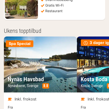
Gratis Wi-Fi
Restaurant
Ukens topptilbud
3 dager ig
Spa Special
Nynäs Havsbad
Kosta Boda 
Nynäshamn, Sverige
8.8
Kosta, Sverige
Inkl. frokost
Inkl. frokos
Fra
Fra