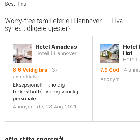
Bestill nå!
Worry-free familieferie i Hannover – Hva
synes tidligere gjester?
Hotel Amadeus
Hotel 
Hof
Hotell i Hannover
Hotell 
av
av
8.6
Veldig bra
‐
37
7.9
God
‐
4
anme
10,
10,
anmeldelser
Anonym
Eksepsjonelt rikholdig
frokostbuffé. Veldig vennlig
personale.
Anonym ‐ de, 28 Aug 2021
ofte stilte spørsmål