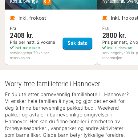
Kosta, Sverige
8.7
Nynäshamn, Sveri
Inkl. frokost
Inkl. frokos
Fra
Fra
2408 kr.
2800 kr.
Kosta Boda Art Hotel
Pris per natt, 2 voksne
Pris per natt, 2 v
Søk dato
inkl. turistskatt
inkl. turistskatt
servicegebyr 79 kr. per
servicegebyr 99 kr. p
reservasjon
reservasjon
Worry-free familieferie i Hannover
Er du ute etter barnevennlig familiehotell i Hannover?
Vi ønsker hele familien å nyte, og gjør det enkelt for
deg å finne barnevennlige pakketilbud . Weekend
pakker og avtaler i barnevennlige omgivelser i
Hannover. Her kan du finne hoteller i nærheten av
fornøyelsesparker , vannparker og andre aktiviteter
som barna liker. Glade barn betyr lykkelige foreldre.