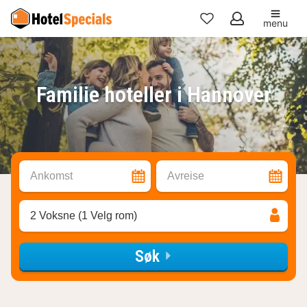
menu
Mine
favoritter
Familie hoteller i Hannover
Ankomst
Avreise
2 Voksne (1 Velg rom)
Søk