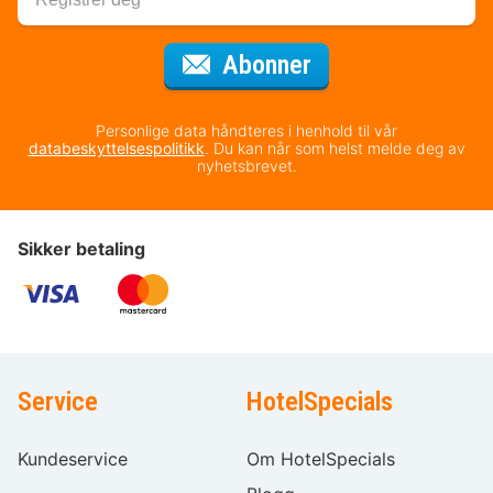
for nyhetsbrevet
Abonner
Personlige data håndteres i henhold til vår
databeskyttelsespolitikk
. Du kan når som helst melde deg av
nyhetsbrevet.
Sikker betaling
Service
HotelSpecials
Kundeservice
Om HotelSpecials