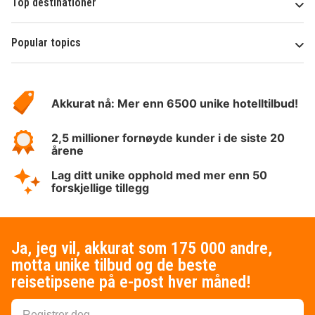
Top destinationer
Popular topics
Om
Hotelspecials
Akkurat nå: Mer enn 6500 unike hotelltilbud!
2,5 millioner fornøyde kunder i de siste 20
årene
Lag ditt unike opphold med mer enn 50
forskjellige tillegg
Ja, jeg vil, akkurat som 175 000 andre,
motta unike tilbud og de beste
reisetipsene på e-post hver måned!