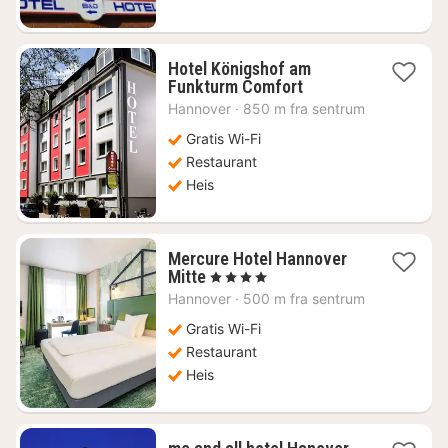
Hotel Königshof am
1
Funkturm Comfort
natt
Hannover
·
850 m fra sentrum
fra
963
Gratis Wi-Fi
kr.
Restaurant
Heis
Mercure Hotel Hannover
1
Mitte
, 4 Stjerner
natt
Hannover
·
500 m fra sentrum
fra
864
Gratis Wi-Fi
kr.
Restaurant
Heis