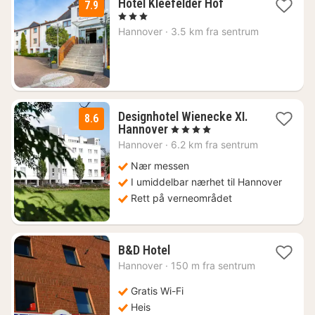
1
Hotel Kleefelder Hof
7.9
natt
, 3 Stjerner
fra
Hannover
·
3.5 km fra sentrum
924
kr.
Designhotel Wienecke XI.
8.6
1
Hannover
, 4 Stjerner
natt
Hannover
·
6.2 km fra sentrum
fra
1144
Nær messen
kr.
I umiddelbar nærhet til Hannover
Rett på verneområdet
1
B&D Hotel
natt
Hannover
·
150 m fra sentrum
fra
618
Gratis Wi-Fi
kr.
Heis