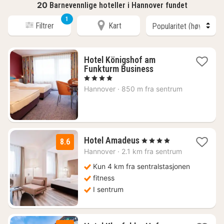
20
Barnevennlige hoteller i Hannover fundet
1
Filtrer
Kart
Hotel Königshof am
1
Funkturm Business
natt
, 4 Stjerner
fra
Hannover
·
850 m fra sentrum
1364
kr.
1
Hotel Amadeus
, 4 Stjerner
8.6
natt
Hannover
·
2.1 km fra sentrum
fra
1223
Kun 4 km fra sentralstasjonen
kr.
fitness
I sentrum