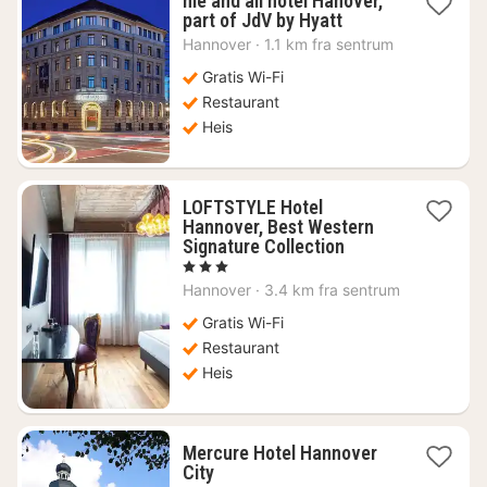
me and all hotel Hanover,
1
part of JdV by Hyatt
natt
Hannover
·
1.1 km fra sentrum
fra
734
Gratis Wi-Fi
kr.
Restaurant
Heis
LOFTSTYLE Hotel
Hannover, Best Western
1
Signature Collection
natt
, 3 Stjerner
fra
Hannover
·
3.4 km fra sentrum
741
kr.
Gratis Wi-Fi
Restaurant
Heis
Mercure Hotel Hannover
1
City