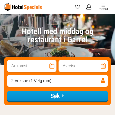
menu
Mine
favoritter
Hotell med middag og
restaurant i Garrel
Ankomst
Avreise
2 Voksne (1 Velg rom)
Søk