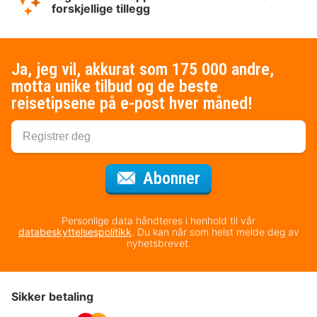
forskjellige tillegg
Ja, jeg vil, akkurat som 175 000 andre,
motta unike tilbud og de beste
reisetipsene på e-post hver måned!
for nyhetsbrevet
Abonner
Personlige data håndteres i henhold til vår
databeskyttelsespolitikk
. Du kan når som helst melde deg av
nyhetsbrevet.
Sikker betaling