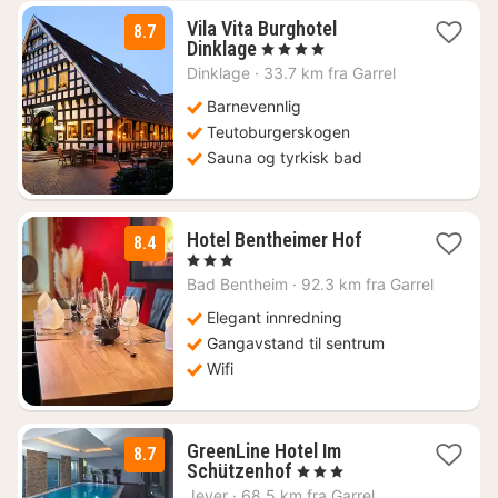
Vila Vita Burghotel
8.7
2
Dinklage
, 4 Stjerner
netter
Dinklage
·
33.7 km fra Garrel
fra
2372
Barnevennlig
kr.
Teutoburgerskogen
Sauna og tyrkisk bad
1
Hotel Bentheimer Hof
8.4
natt
, 3 Stjerner
fra
Bad Bentheim
·
92.3 km fra Garrel
1419
kr.
Elegant innredning
Gangavstand til sentrum
Wifi
GreenLine Hotel Im
8.7
1
Schützenhof
, 3 Stjerner
natt
Jever
·
68.5 km fra Garrel