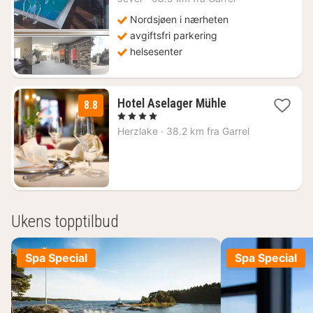
fra
1522
Nordsjøen i nærheten
kr.
avgiftsfri parkering
helsesenter
1
Hotel Aselager Mühle
8.8
natt
, 4 Stjerner
fra
Herzlake
·
38.2 km fra Garrel
1364
kr.
Ukens topptilbud
Spa Special
Spa Special