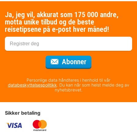
Ja, jeg vil, akkurat som 175 000 andre,
motta unike tilbud og de beste
reisetipsene på e-post hver måned!
for nyhetsbrevet
Abonner
Personlige data håndteres i henhold til vår
databeskyttelsespolitikk
. Du kan når som helst melde deg av
nyhetsbrevet.
Sikker betaling