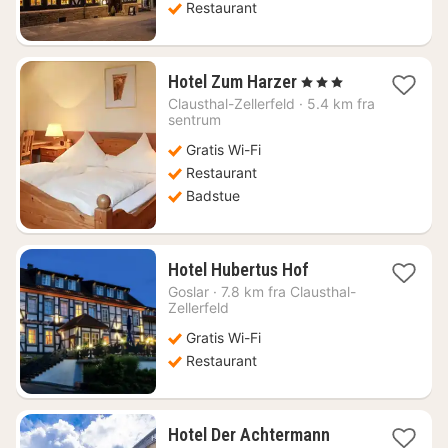
Restaurant
1
Hotel Zum Harzer
, 3 Stjerner
natt
Clausthal-Zellerfeld
·
5.4 km fra
fra
sentrum
1278
Gratis Wi-Fi
kr.
Restaurant
Badstue
1
Hotel Hubertus Hof
natt
Goslar
·
7.8 km fra Clausthal-
fra
Zellerfeld
1380
Gratis Wi-Fi
kr.
Restaurant
1
Hotel Der Achtermann