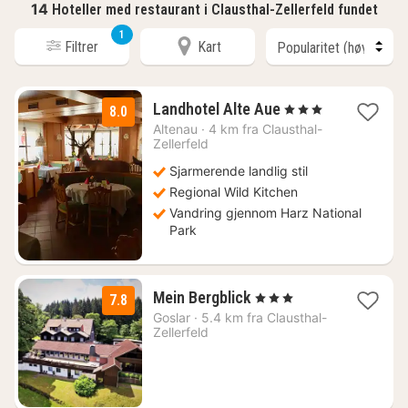
14
Hoteller med restaurant i Clausthal-Zellerfeld fundet
1
Filtrer
Kart
3
Landhotel Alte Aue
, 3 Stjerner
8.0
netter
Altenau
·
4 km fra Clausthal-
fra
Zellerfeld
720
Sjarmerende landlig stil
kr.
Regional Wild Kitchen
Vandring gjennom Harz National
Park
3
Mein Bergblick
, 3 Stjerner
7.8
netter
Goslar
·
5.4 km fra Clausthal-
fra
Zellerfeld
698
kr.