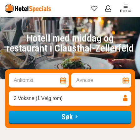
menu
Mine
favoritter
Hotell med middag og
restaurant i Clausthal-Zellerfeld
Ankomst
Avreise
2 Voksne (1 Velg rom)
Søk