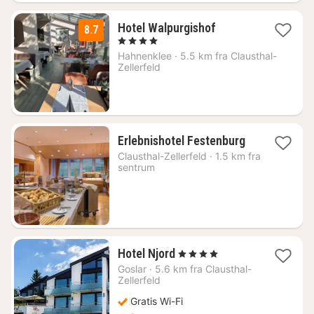
2
Hotel Walpurgishof
8.7
netter
, 4 Stjerner
fra
Hahnenklee
·
5.5 km fra Clausthal-
761
Zellerfeld
kr.
2
Erlebnishotel Festenburg
netter
Clausthal-Zellerfeld
·
1.5 km fra
fra
sentrum
1852
kr.
1
Hotel Njord
, 4 Stjerner
natt
Goslar
·
5.6 km fra Clausthal-
fra
Zellerfeld
1185
Gratis Wi-Fi
kr.