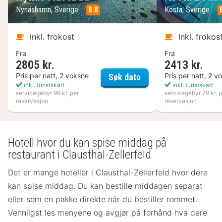
Nynäshamn, Sverige
8.8
Kosta, Sverige
Inkl. frokost
Inkl. frokos
Fra
Fra
2805 kr.
2413 kr.
Nynäs Havsbad
Pris per natt, 2 voksne
Pris per natt, 2 v
Søk dato
inkl. turistskatt
inkl. turistskatt
servicegebyr 99 kr. per
servicegebyr 79 kr. p
reservasjon
reservasjon
Hotell hvor du kan spise middag på
restaurant i Clausthal-Zellerfeld
Det er mange hoteller i Clausthal-Zellerfeld hvor dere
kan spise middag. Du kan bestille middagen separat
eller som en pakke direkte når du bestiller rommet.
Vennligst les menyene og avgjør på forhånd hva dere