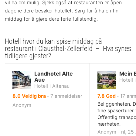
vil ha om mulig. Sjekk også at restauranten er åpen
dagene dere besøker hotellet. Sørg for å ha en fin
middag for å gjøre dere ferie fullstendig.
Hotell hvor du kan spise middag på
restaurant i Clausthal-Zellerfeld – Hva synes
tidligere gjester?
Landhotel Alte
Mein 
Aue
Hotell 
Hotell i Altenau
av
av
8.0
Veldig bra
‐
7
anmeldelser
7.8
God
‐
17
anm
10,
10,
Beliggenheten. 
Anonym
fine spaserturer 
Offentlig transpo
nærheten.
Anonym ‐ nl, 25