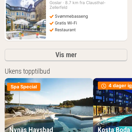
natt
Goslar
·
8.7 km fra Clausthal-
fra
Zellerfeld
1465
Svømmebasseng
kr.
Gratis Wi-Fi
Restaurant
Resultater
Vis mer
Ukens topptilbud
4 dager ig
Spa Special
Nynäs Havsbad
Kosta Boda 