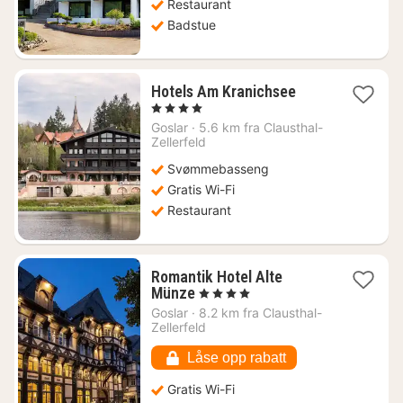
Restaurant
Badstue
1
Hotels Am Kranichsee
natt
, 4 Stjerner
fra
Goslar
·
5.6 km fra Clausthal-
927
Zellerfeld
kr.
Svømmebasseng
Gratis Wi-Fi
Restaurant
Romantik Hotel Alte
1
Münze
, 4 Stjerner
natt
Goslar
·
8.2 km fra Clausthal-
fra
Zellerfeld
1294
kr.
Låse opp rabatt
Gratis Wi-Fi