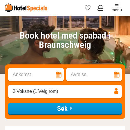
menu
Mine
favoritter
Book hotel med spabad i
Braunschweig
Ankomst
Avreise
2 Voksne (1 Velg rom)
Søk