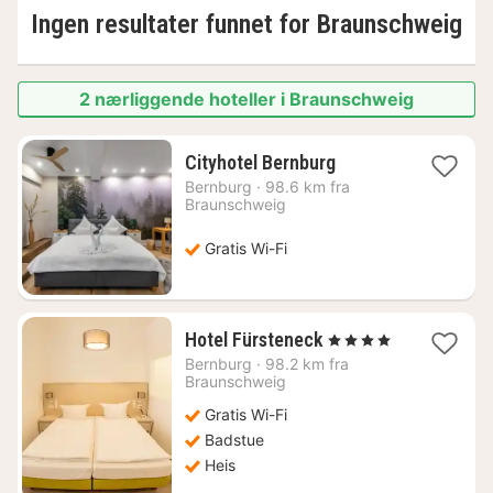
Ingen resultater funnet for
Braunschweig
2 nærliggende hoteller i Braunschweig
1
Cityhotel Bernburg
natt
Bernburg
·
98.6 km fra
fra
Braunschweig
1457
kr.
Gratis Wi-Fi
1
Hotel Fürsteneck
, 4 Stjerner
natt
Bernburg
·
98.2 km fra
fra
Braunschweig
1622
Gratis Wi-Fi
kr.
Badstue
Heis