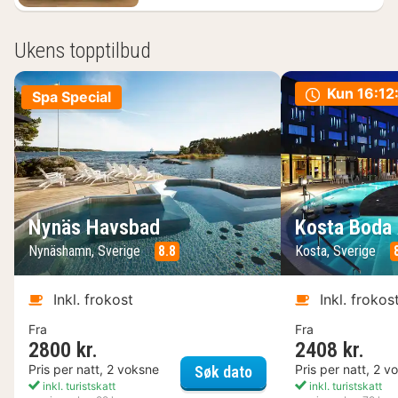
Ukens topptilbud
Kun
16:12
Spa Special
Nynäs Havsbad
Kosta Boda 
Nynäshamn, Sverige
8.8
Kosta, Sverige
Inkl. frokost
Inkl. frokos
Fra
Fra
2800 kr.
2408 kr.
Nynäs Havsbad
Pris per natt, 2 voksne
Pris per natt, 2 v
Søk dato
inkl. turistskatt
inkl. turistskatt