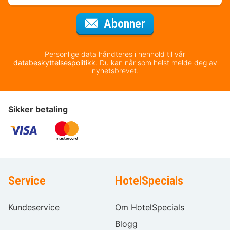
for nyhetsbrevet
Abonner
Personlige data håndteres i henhold til vår
databeskyttelsespolitikk
. Du kan når som helst melde deg av
nyhetsbrevet.
Sikker betaling
Service
HotelSpecials
Kundeservice
Om HotelSpecials
Blogg