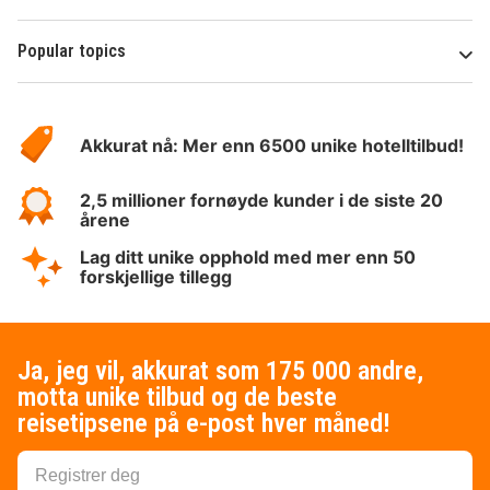
Popular topics
Om
Hotelspecials
Akkurat nå: Mer enn 6500 unike hotelltilbud!
2,5 millioner fornøyde kunder i de siste 20
årene
Lag ditt unike opphold med mer enn 50
forskjellige tillegg
Ja, jeg vil, akkurat som 175 000 andre,
motta unike tilbud og de beste
reisetipsene på e-post hver måned!