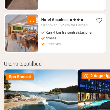
kr.
1
Hotel Amadeus
, 4 Stjerner
8.6
natt
Hannover
·
52 km fra Bergen
fra
1223
Kun 4 km fra sentralstasjonen
kr.
fitness
I sentrum
Ukens topptilbud
2 dager ig
Spa Special