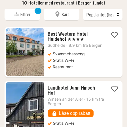
10
Hoteller med restaurant i Bergen fundet
1
Filtrer
Kart
Best Western Hotel
1
Heidehof
, 4 Stjerner
natt
Südheide
·
8.9 km fra Bergen
fra
899
Svømmebasseng
kr.
Gratis Wi-Fi
Restaurant
Landhotel Jann Hinsch
1
Hof
natt
Winsen an der Aller
·
15 km fra
fra
Bergen
1769
kr.
Låse opp rabatt
Gratis Wi-Fi