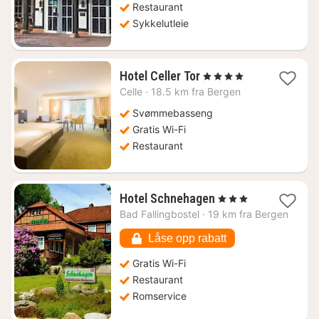
Restaurant
Sykkelutleie
1
Hotel Celler Tor
, 4 Stjerner
natt
Celle
·
18.5 km fra Bergen
fra
1532
Svømmebasseng
kr.
Gratis Wi-Fi
Restaurant
1
Hotel Schnehagen
, 3 Stjerner
natt
Bad Fallingbostel
·
19 km fra Bergen
fra
875
Låse opp rabatt
kr.
Gratis Wi-Fi
Restaurant
Romservice