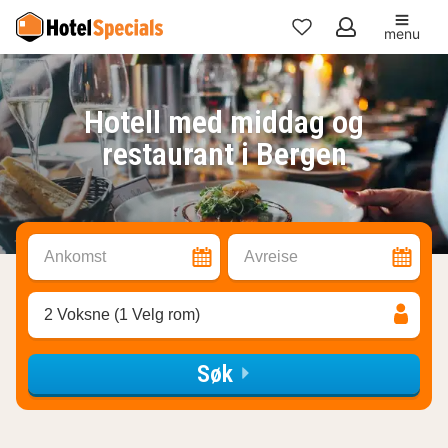
menu
Mine
favoritter
Hotell med middag og
restaurant i Bergen
Ankomst
Avreise
2 Voksne (1 Velg rom)
Søk