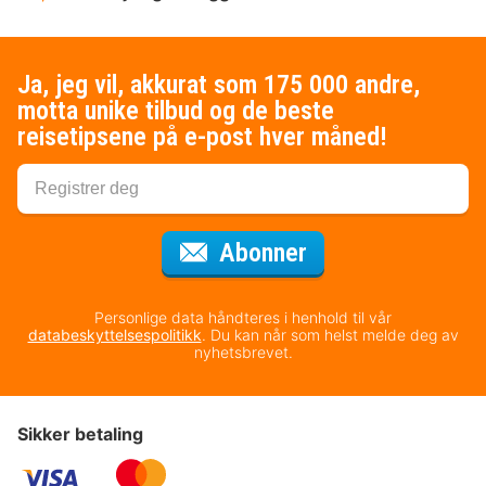
Ja, jeg vil, akkurat som 175 000 andre,
motta unike tilbud og de beste
reisetipsene på e-post hver måned!
for nyhetsbrevet
Abonner
Personlige data håndteres i henhold til vår
databeskyttelsespolitikk
. Du kan når som helst melde deg av
nyhetsbrevet.
Sikker betaling