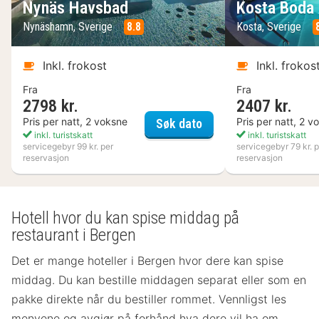
Nynäs Havsbad
Kosta Boda 
Nynäshamn, Sverige
8.8
Kosta, Sverige
Inkl. frokost
Inkl. frokos
Fra
Fra
2798 kr.
2407 kr.
Nynäs Havsbad
Pris per natt, 2 voksne
Pris per natt, 2 v
Søk dato
inkl. turistskatt
inkl. turistskatt
servicegebyr 99 kr. per
servicegebyr 79 kr. p
reservasjon
reservasjon
Hotell hvor du kan spise middag på
restaurant i Bergen
Det er mange hoteller i Bergen hvor dere kan spise
middag. Du kan bestille middagen separat eller som en
pakke direkte når du bestiller rommet. Vennligst les
menyene og avgjør på forhånd hva dere vil ha om