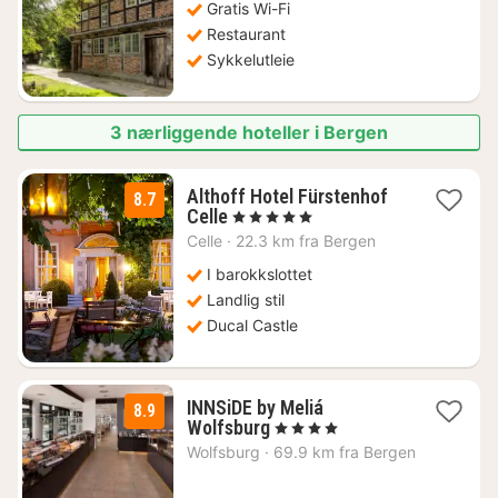
1252
Gratis Wi-Fi
kr.
Restaurant
Sykkelutleie
3 nærliggende hoteller i Bergen
Althoff Hotel Fürstenhof
8.7
3
Celle
, 5 Stjerner
netter
Celle
·
22.3 km fra Bergen
fra
1828
I barokkslottet
kr.
Landlig stil
Ducal Castle
INNSiDE by Meliá
8.9
3
Wolfsburg
, 4 Stjerner
netter
Wolfsburg
·
69.9 km fra Bergen
fra
1100