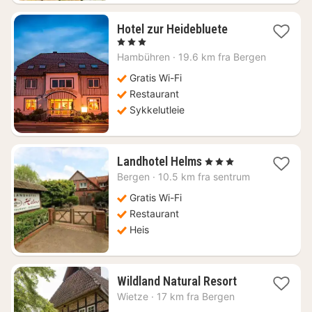
1
Hotel zur Heidebluete
natt
, 3 Stjerner
fra
Hambühren
·
19.6 km fra Bergen
784
kr.
Gratis Wi-Fi
Restaurant
Sykkelutleie
1
Landhotel Helms
, 3 Stjerner
natt
Bergen
·
10.5 km fra sentrum
fra
1123
Gratis Wi-Fi
kr.
Restaurant
Heis
1
Wildland Natural Resort
natt
Wietze
·
17 km fra Bergen
fra