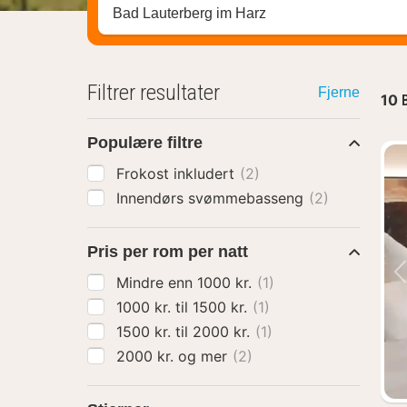
Søk hotell, region eller by
Filtrer resultater
Fjerne
10
Populære filtre
Frokost inkludert
(2)
Innendørs svømmebasseng
(2)
Pris per rom per natt
Mindre enn 1000 kr.
(1)
1000 kr. til 1500 kr.
(1)
1500 kr. til 2000 kr.
(1)
2000 kr. og mer
(2)