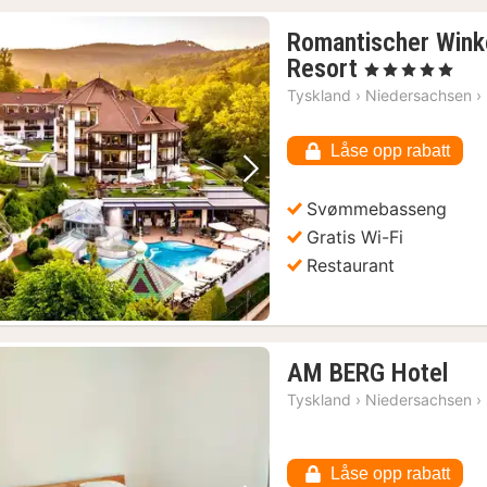
Romantischer Winke
1
Resort
, 5 Stjerner
natt
Tyskland
›
Niedersachsen
›
fra
2275
Låse opp rabatt
kr.
Forrige bilde
Neste bilde
Svømmebasseng
Gratis Wi-Fi
Restaurant
1
AM BERG Hotel
nat
Tyskland
›
Niedersachsen
›
fra
823
kr.
Låse opp rabatt