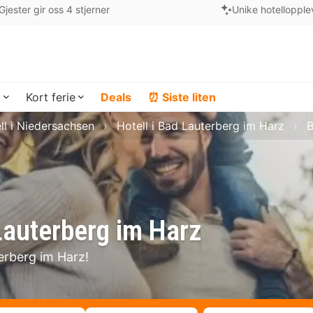
Gjester gir oss 4 stjerner
Unike hotellopple
a
Kort ferie
Deals
⏰ Siste liten
ll i Niedersachsen
Hotell i Bad Lauterberg im Harz
B
 Lauterberg im Harz
terberg im Harz!