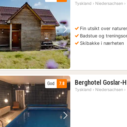
Tyskland
›
Niedersachsen
›
Fin utsikt over nature
Forrige bilde
Neste bilde
Badstue og trenings
Skibakke i nærheten
Berghotel Goslar-
God
7.8
Tyskland
›
Niedersachsen
›
Forrige bilde
Neste bilde