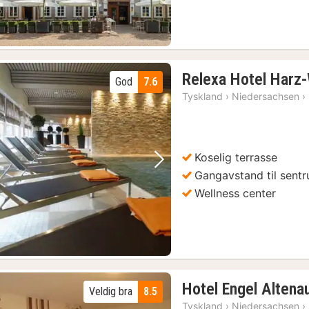
Relexa Hotel Harz
God
7.6
Tyskland
›
Niedersachsen
›
Koselig terrasse
Forrige bilde
Neste bilde
Gangavstand til sent
Wellness center
Hotel Engel Altena
Veldig bra
8.5
Tyskland
›
Niedersachsen
›