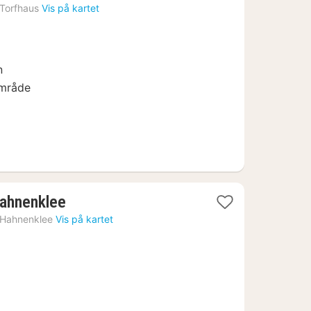
natt
Torfhaus
Vis på kartet
fra
1926
kr.
n
område
1
Hahnenklee
natt
Hahnenklee
Vis på kartet
fra
881
kr.