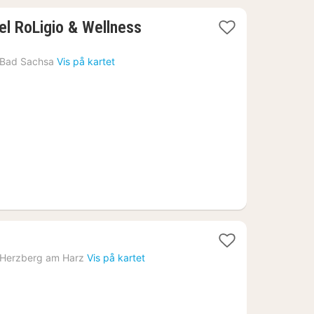
l RoLigio & Wellness
Bad Sachsa
Vis på kartet
t
Herzberg am Harz
Vis på kartet