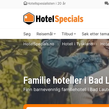
Hotellspesialisten i 20 år
Søg
Reisemål
Tilbud
Søk etter tem
HotelSpecials.no
Hotell i Tyskland
Hote
Familie hoteller i Bad
Finn barnevennlig familiehotell i Bad Lau