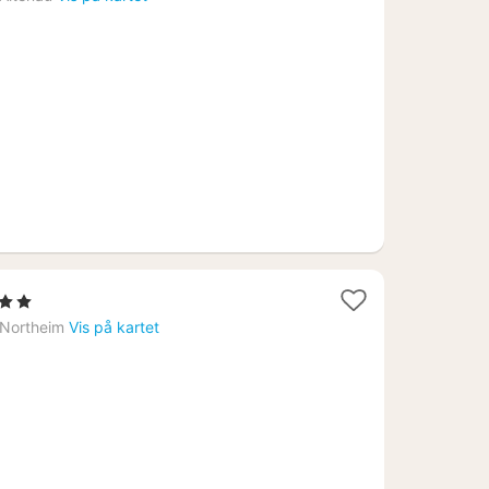
fra
1376
kr.
g
erner
t
Northeim
Vis på kartet
9