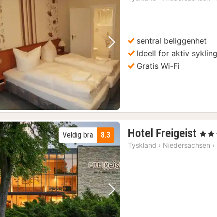
sentral beliggenhet
Forrige bilde
Neste bilde
Ideell for aktiv syklin
Gratis Wi-Fi
1
Hotel Freigeist
, 4 Stj
Veldig bra
8.3
nat
Tyskland
›
Niedersachsen
›
fra
129
kr.
Forrige bilde
Neste bilde