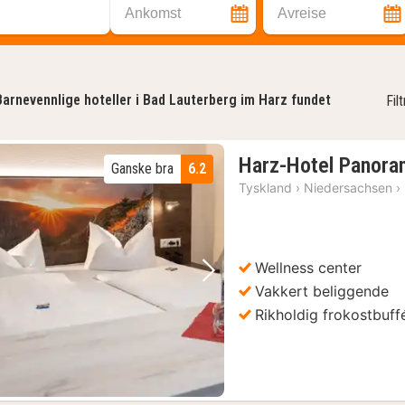
Ankomst
Avreise
Barnevennlige hoteller i Bad Lauterberg im Harz fundet
Fil
Harz-Hotel Panora
Ganske bra
6.2
Tyskland
›
Niedersachsen
›
Wellness center
Forrige bilde
Neste bilde
Vakkert beliggende
Rikholdig frokostbuff