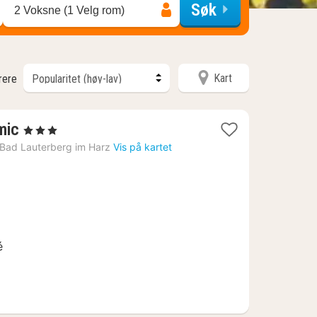
Søk
2 Voksne (1 Velg rom)
Kart
trere
2
mic
, 3 Stjerner
netter
Bad Lauterberg im Harz
Vis på kartet
fra
1020
kr.
é