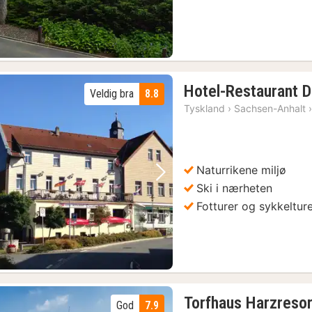
Hotel-Restaurant D
Veldig bra
8.8
Tyskland
›
Sachsen-Anhalt
Naturrikene miljø
Forrige bilde
Neste bilde
Ski i nærheten
Fotturer og sykkeltur
Torfhaus Harzreso
God
7.9