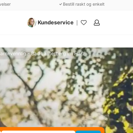
velser
Bestill raskt og enkelt
Kundeservice
Mine
favoritter
arnevennlig - Bad Lauterberg im Harz