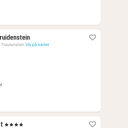
2
ruidenstein
netter
›
Trautenstein
Vis på kartet
fra
925
kr.
er
1
rt
, 4 Stjerner