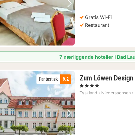
Forrige bilde
Neste bilde
Gratis Wi-Fi
Restaurant
7 nærliggende hoteller i Bad La
Zum Löwen Design 
Fantastisk
9.2
, 4 Stjerner
Tyskland
›
Niedersachsen
›
Forrige bilde
Neste bilde