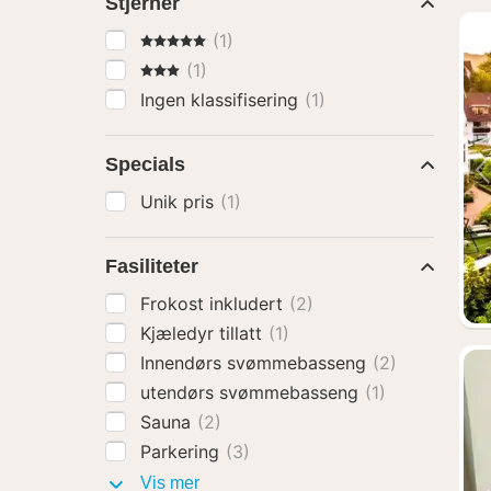
Stjerner
5 Stjerner
(1)
3 Stjerner
(1)
Ingen klassifisering
(1)
Specials
Unik pris
(1)
Fasiliteter
Frokost inkludert
(2)
Kjæledyr tillatt
(1)
Innendørs svømmebasseng
(2)
utendørs svømmebasseng
(1)
Sauna
(2)
Parkering
(3)
Fasiliteter
Vis mer