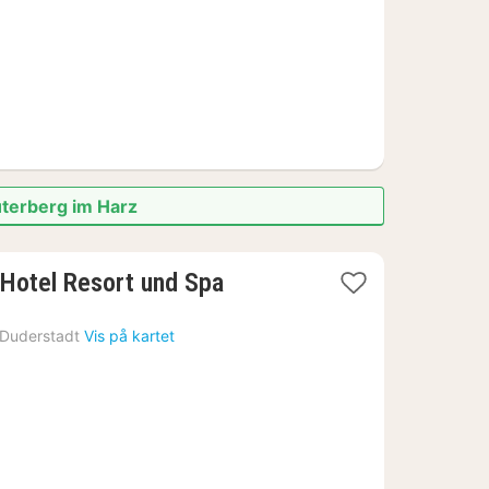
uterberg im Harz
3
Hotel Resort und Spa
netter
fra
Duderstadt
Vis på kartet
947
kr.