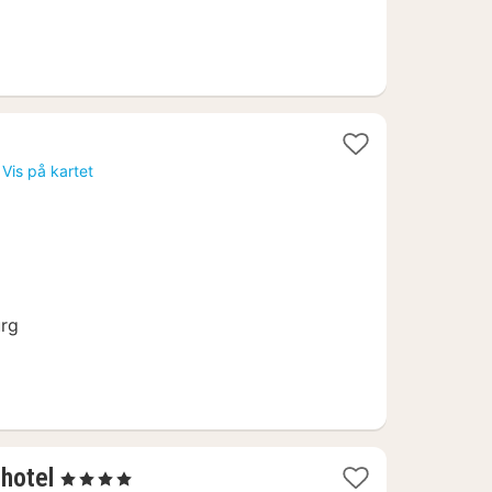
Vis på kartet
6
urg
1
hotel
, 4 Stjerner