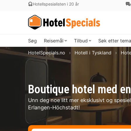
Hotellspesialisten i 20 år
Søg
Reisemål
Tilbud
Søk etter tem
HotelSpecials.no
Hotell i Tyskland
Hote
Boutique hotel med en
Unn deg noe litt mer eksklusivt og spesie
Erlangen-Höchstadt!