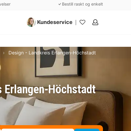
velser
Bestill raskt og enkelt
Kundeservice
Mine
favoritter
Design - Landkreis Erlangen-Höchstadt
is Erlangen-Höchstadt