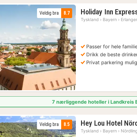
Holiday Inn Expres
Veldig bra
8.7
Tyskland
›
Bayern
›
Erlange
Passer for hele famili
Forrige bilde
Neste bilde
Drikk de beste drinke
Privat parkering muli
7 nærliggende hoteller i Landkreis
Hey Lou Hotel Nör
Veldig bra
8.5
1)
Tyskland
›
Bayern
›
Nördlin