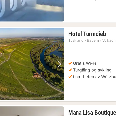
1
Hotel Turmdieb
natt
Tyskland
›
Bayern
›
Volkach
fra
138
kr.
Gratis Wi-Fi
Forrige bilde
Neste bilde
Turgåing og sykling
i nærheten av Würzb
Mana Lisa Boutique