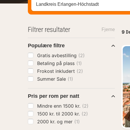
Søk hotell, region eller by
Filtrer resultater
Fjerne
9
De
Populære filtre
Gratis avbestilling
(2)
Betaling på plass
(1)
Frokost inkludert
(2)
Summer Sale
(1)
Pris per rom per natt
Mindre enn 1500 kr.
(2)
1500 kr. til 2000 kr.
(2)
2000 kr. og mer
(1)