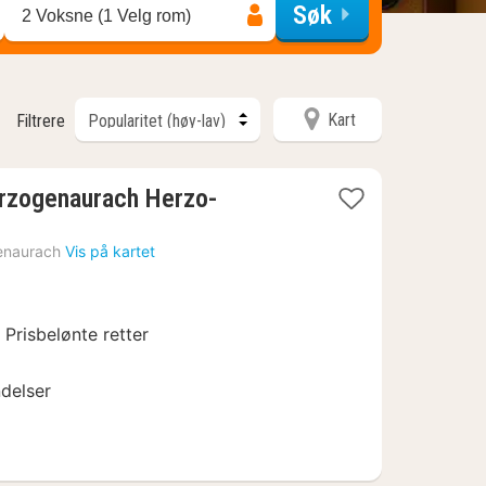
Søk
2 Voksne (1 Velg rom)
Kart
Filtrere
zogenaurach Herzo-
enaurach
Vis på kartet
r Prisbelønte retter
ndelser