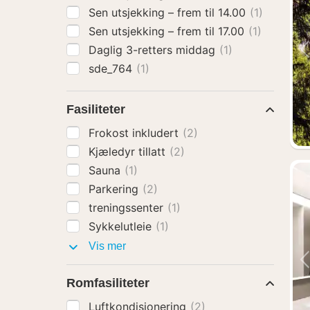
Sen utsjekking – frem til 14.00
(1)
Sen utsjekking – frem til 17.00
(1)
Daglig 3-retters middag
(1)
sde_764
(1)
Fasiliteter
Frokost inkludert
(2)
Kjæledyr tillatt
(2)
Sauna
(1)
Parkering
(2)
treningssenter
(1)
Sykkelutleie
(1)
Fasiliteter
Vis mer
Romfasiliteter
Luftkondisjonering
(2)