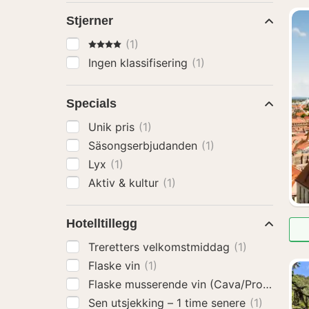
Stjerner
4 Stjerner
(1)
Ingen klassifisering
(1)
Specials
Unik pris
(1)
Säsongserbjudanden
(1)
Lyx
(1)
Aktiv & kultur
(1)
Hotelltillegg
Treretters velkomstmiddag
(1)
Flaske vin
(1)
Flaske musserende vin (Cava/Prosecco)
(
Sen utsjekking – 1 time senere
(1)