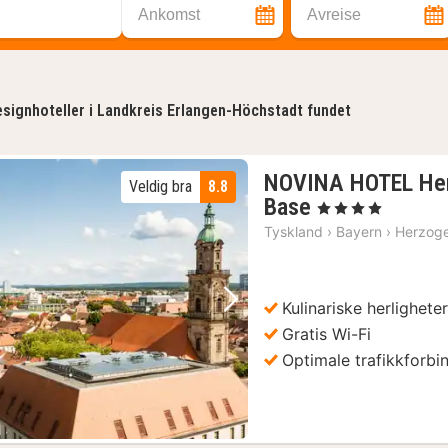
Ankomst
Avreise
signhoteller i Landkreis Erlangen-Höchstadt fundet
NOVINA HOTEL Her
Veldig bra
8.8
1
Base
, 4 Stjerner
natt
Tyskland
›
Bayern
›
Herzog
fra
1089
kr.
Kulinariske herlighete
Forrige bilde
Neste bilde
Gratis Wi-Fi
Optimale trafikkforbi