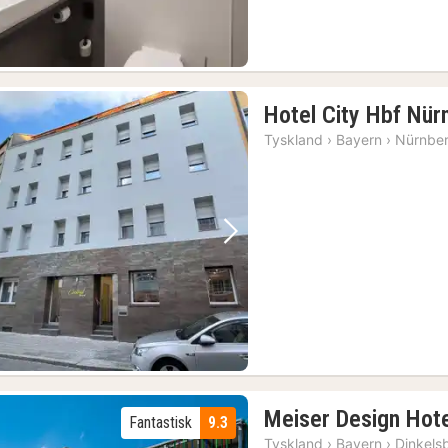
Hotel City Hbf Nür
Tyskland
›
Bayern
›
Nürnbe
Forrige bilde
Neste bilde
Meiser Design Hot
Fantastisk
9.3
Tyskland
›
Bayern
›
Dinkels