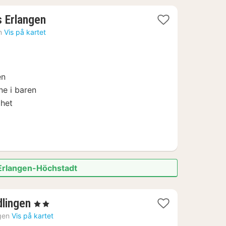
1
s Erlangen
natt
n
Vis på kartet
fra
1265
kr.
en
ne i baren
ghet
 Erlangen-Höchstadt
2
dlingen
, 2 Stjerner
netter
gen
Vis på kartet