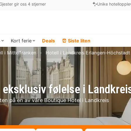
Gjester gir oss 4 stjerner
Unike hotellopple
a
Kort ferie
Deals
⏰ Siste liten
ll i Mittelfranken
Hotell i Landkreis Erlangen-Höchstadt
 eksklusiv følelse i Landkre
lten på en av våre Boutique Hotel i Landkreis