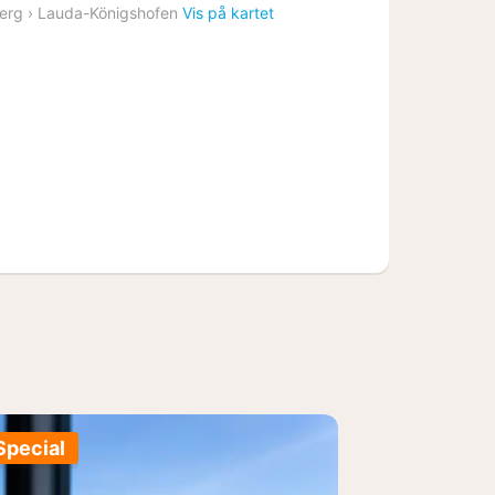
natt
erg
›
Lauda-Königshofen
Vis på kartet
fra
3102
kr.
Special