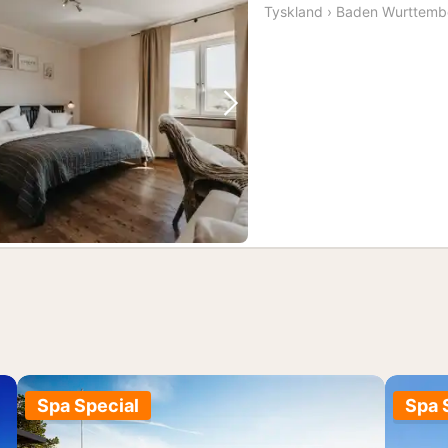
Tyskland
›
Baden Wurttemb
Forrige bilde
Neste bilde
Spa Special
Spa 