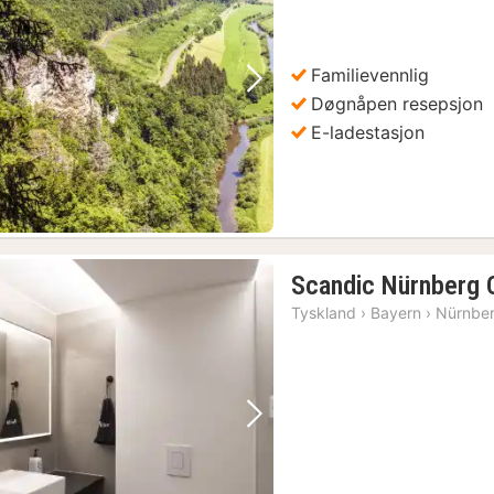
Familievennlig
Forrige bilde
Neste bilde
Døgnåpen resepsjon
E-ladestasjon
Scandic Nürnberg 
Tyskland
›
Bayern
›
Nürnbe
Forrige bilde
Neste bilde