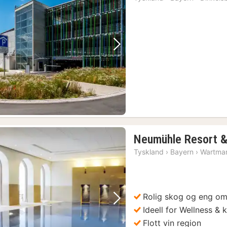
Forrige bilde
Neste bilde
Neumühle Resort 
Tyskland
›
Bayern
›
Wartma
Rolig skog og eng o
Forrige bilde
Neste bilde
Ideell for Wellness & 
Flott vin region