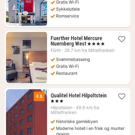
kr.
Gratis Wi-Fi
Sykkelutleie
Romservice
Fuerther Hotel Mercure
1
Nuernberg West
, 4 Stjerner
natt
Fürth
·
28.7 km fra Mittelfranken
fra
732
Svømmebasseng
kr.
Gratis Wi-Fi
Restaurant
Qualitel Hotel Hilpoltstein
8.6
1
, 3 Stjerner
natt
Hilpoltstein
·
49.6 km fra
fra
Mittelfranken
1010
historiske gamlebyen
kr.
Moderne hotell i en frisk og munter
design