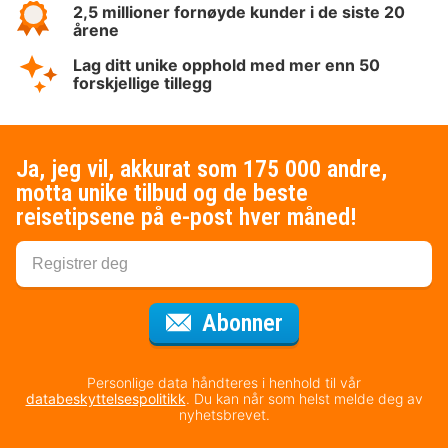
2,5 millioner fornøyde kunder i de siste 20
årene
Lag ditt unike opphold med mer enn 50
forskjellige tillegg
Ja, jeg vil, akkurat som 175 000 andre,
motta unike tilbud og de beste
reisetipsene på e-post hver måned!
for nyhetsbrevet
Abonner
Personlige data håndteres i henhold til vår
databeskyttelsespolitikk
. Du kan når som helst melde deg av
nyhetsbrevet.