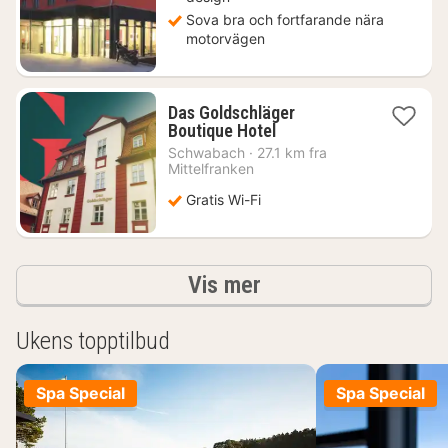
Sova bra och fortfarande nära
motorvägen
Das Goldschläger
1
Boutique Hotel
natt
Schwabach
·
27.1 km fra
fra
Mittelfranken
1383
Gratis Wi-Fi
kr.
Resultater
Vis mer
Ukens topptilbud
Spa Special
Spa Special