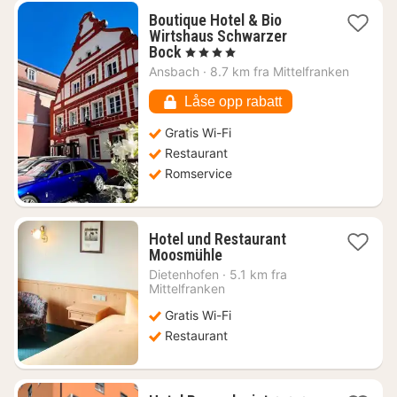
Boutique Hotel & Bio
Wirtshaus Schwarzer
1
Bock
, 4 Stjerner
natt
Ansbach
·
8.7 km fra Mittelfranken
fra
1416
Låse opp rabatt
kr.
Gratis Wi-Fi
Restaurant
Romservice
Hotel und Restaurant
1
Moosmühle
natt
Dietenhofen
·
5.1 km fra
fra
Mittelfranken
1090
Gratis Wi-Fi
kr.
Restaurant