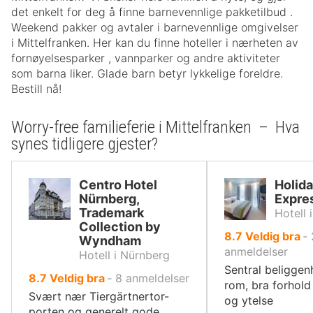
det enkelt for deg å finne barnevennlige pakketilbud .
Weekend pakker og avtaler i barnevennlige omgivelser
i Mittelfranken. Her kan du finne hoteller i nærheten av
fornøyelsesparker , vannparker og andre aktiviteter
som barna liker. Glade barn betyr lykkelige foreldre.
Bestill nå!
Worry-free familieferie i Mittelfranken – Hva
synes tidligere gjester?
Centro Hotel
Holida
Nürnberg,
Expre
Trademark
Hotell 
Collection by
av
8.7
Veldig bra
‐
Wyndham
10,
anmeldelser
Hotell i Nürnberg
Sentral beligge
av
8.7
Veldig bra
‐
8
anmeldelser
rom, bra forhold
10,
Svært nær Tiergärtnertor-
og ytelse
porten og generelt gode