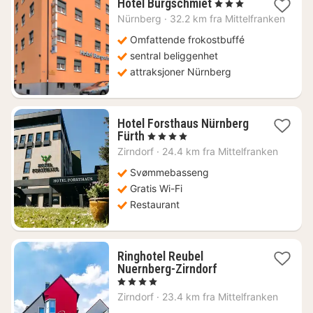
1
Hotel Burgschmiet
, 3 Stjerner
natt
Nürnberg
·
32.2 km fra Mittelfranken
fra
1090
Omfattende frokostbuffé
kr.
sentral beliggenhet
attraksjoner Nürnberg
Hotel Forsthaus Nürnberg
1
Fürth
, 4 Stjerner
natt
Zirndorf
·
24.4 km fra Mittelfranken
fra
1032
Svømmebasseng
kr.
Gratis Wi-Fi
Restaurant
Ringhotel Reubel
1
Nuernberg-Zirndorf
natt
, 4 Stjerner
fra
Zirndorf
·
23.4 km fra Mittelfranken
1008