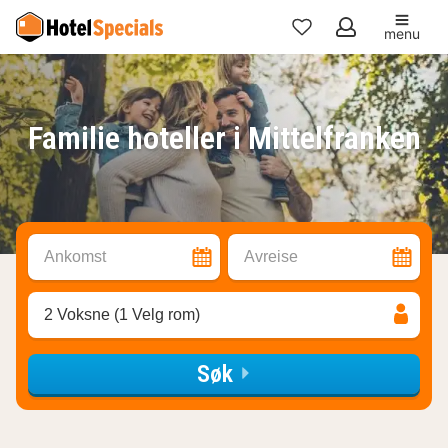
menu
Mine
favoritter
Familie hoteller i Mittelfranken
Ankomst
Avreise
2 Voksne (1 Velg rom)
Søk