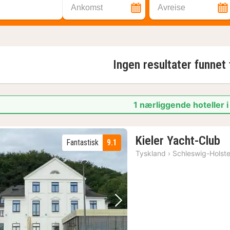
Ankomst
Avreise
Ingen resultater funnet
1 nærliggende hoteller 
1
Kieler Yacht-Club
Fantastisk
9.1
na
Tyskland
›
Schleswig-Holste
fr
1
kr
Forrige bilde
Neste bilde