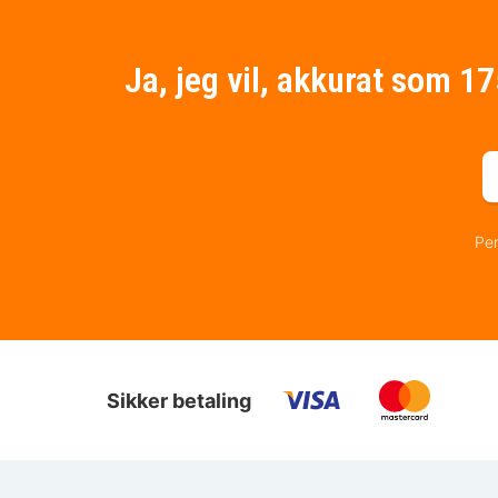
Ja, jeg vil, akkurat som 1
Per
Sikker betaling