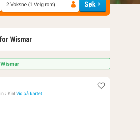
Søk
2 Voksne (1 Velg rom)
 for
Wismar
i Wismar
tt
in
›
Kiel
Vis på kartet
a
927
.