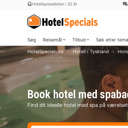
Hotellspesialisten i 20 år
Søg
Reisemål
Tilbud
Søk etter tem
HotelSpecials.no
Hotell i Tyskland
Hote
Book hotel med spaba
Find dit ideelle hotel med spa på værelse