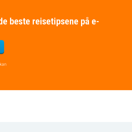
de beste reisetipsene på e-
for nyhetsbrevet
 kan