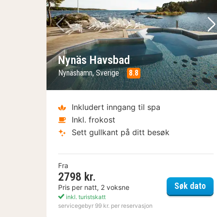
Forrige bilde
Ne
Nynäs Havsbad
Nynäshamn, Sverige
8.8
Inkludert inngang til spa
Inkl. frokost
Sett gullkant på ditt besøk
Fra
2798 kr.
Ny
Søk dato
Pris per natt, 2 voksne
inkl. turistskatt
servicegebyr 99 kr. per reservasjon