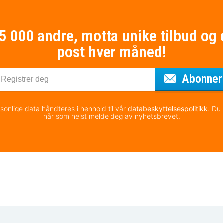
75 000 andre, motta unike tilbud og 
post hver måned!
Abonner
sonlige data håndteres i henhold til vår
databeskyttelsespolitikk
. Du
når som helst melde deg av nyhetsbrevet.