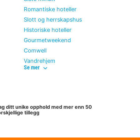
Romantiske hoteller
Slott og herrskapshus
Historiske hoteller
Gourmetweekend
Comwell
Vandrehjem
popular
Se mer
topics
ag ditt unike opphold med mer enn 50
orskjellige tillegg