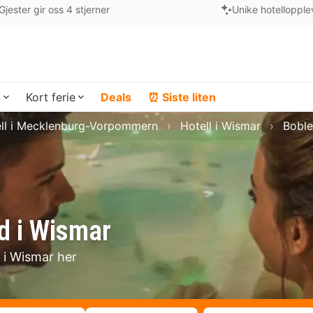
Gjester gir oss 4 stjerner
Unike hotellopple
a
Kort ferie
Deals
⏰ Siste liten
ll i Mecklenburg-Vorpommern
Hotell i Wismar
Boble
d i Wismar
t i Wismar her