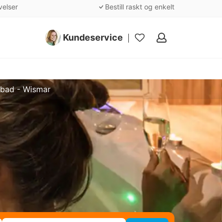
velser
Bestill raskt og enkelt
Kundeservice
Mine
favoritter
bad - Wismar