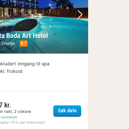
e
rrige bilde
Neste bilde
ta Boda Art Hotel
, Sverige
8.7
nkludert inngang til spa
nkl. frokost
7 kr.
hotell
Kosta Boda Art Hotel
Søk dato
er natt, 2 voksne
 turistskatt
egebyr 79 kr. per reservasjon