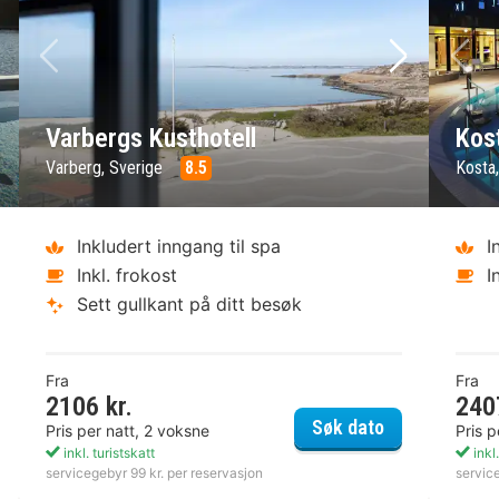
ste bilde
Forrige bilde
Neste bild
Fo
Varbergs Kusthotell
Kos
Varberg, Sverige
8.5
Kosta
Inkludert inngang til spa
I
Inkl. frokost
I
Sett gullkant på ditt besøk
Fra
Fra
2106 kr.
240
näs Havsbad
Varbergs Kust
Søk dato
Pris per natt, 2 voksne
Pris p
inkl. turistskatt
inkl.
servicegebyr 99 kr. per reservasjon
servic