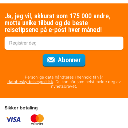
Ja, jeg vil, akkurat som 175 000 andre,
motta unike tilbud og de beste
reisetipsene på e-post hver måned!
for nyhetsbrevet
Abonner
Personlige data håndteres i henhold til vår
databeskyttelsespolitikk
. Du kan når som helst melde deg av
nyhetsbrevet.
Sikker betaling