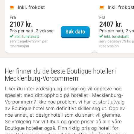
Inkl. frokost
Inkl. frokos
Fra
Fra
2107 kr.
2407 kr.
Varbergs Kusthotell
Pris per natt, 2 voksne
Pris per natt, 2 v
Søk dato
inkl. turistskatt
inkl. turistskatt
servicegebyr 99 kr. per
servicegebyr 79 kr. p
reservasjon
reservasjon
Her finner du de beste Boutique hoteller i
Mecklenburg-Vorpommern
Liker du interiørdesign og design og vil oppleve noe
spesielt med ditt opphold på hotellet i Mecklenburg-
Vorpommern? Ikke noe problem, vi har et stort utvalg
av Boutique hotel som definitivt skiller seg ut. Opplev
noe annet, et designhotell som du snart vil glemme.
Selvfølgelig har vi tilbud og gode priser på alle våre
Boutique hoteller også. Finn riktig pris og hotell for