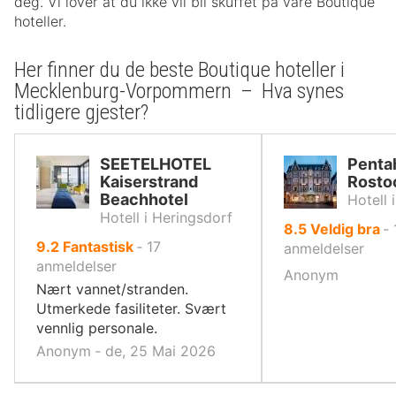
deg. Vi lover at du ikke vil bli skuffet på våre Boutique
hoteller.
Her finner du de beste Boutique hoteller i
Mecklenburg-Vorpommern – Hva synes
tidligere gjester?
SEETELHOTEL
Penta
Kaiserstrand
Rosto
Beachhotel
Hotell 
Hotell i Heringsdorf
av
8.5
Veldig bra
‐
av
9.2
Fantastisk
‐
17
10,
anmeldelser
10,
anmeldelser
Anonym
Nært vannet/stranden.
Utmerkede fasiliteter. Svært
vennlig personale.
Anonym ‐ de, 25 Mai 2026