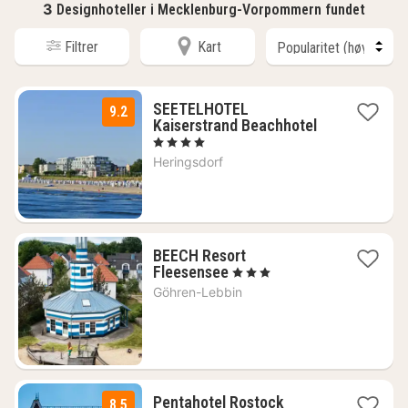
3
Designhoteller i Mecklenburg-Vorpommern fundet
Filtrer
Kart
SEETELHOTEL
9.2
1
Kaiserstrand Beachhotel
natt
, 4 Stjerner
fra
Heringsdorf
2108
kr.
BEECH Resort
1
Fleesensee
, 3 Stjerner
natt
Göhren-Lebbin
fra
1255
kr.
1
Pentahotel Rostock
8.5