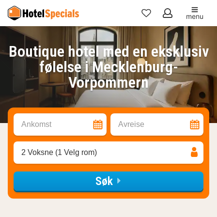
menu
Mine
favoritter
Boutique hotel med en eksklusiv
følelse i Mecklenburg-
Vorpommern
Ankomst
Avreise
2 Voksne (1 Velg rom)
Søk