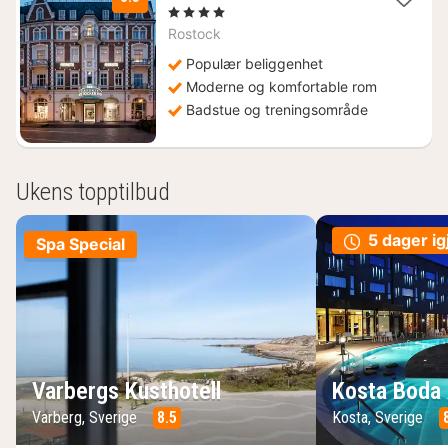
natt
, 4 Stjerner
fra
Rostock
1277
kr.
Populær beliggenhet
Moderne og komfortable rom
Badstue og treningsområde
Ukens topptilbud
5 dager ig
Spa Special
Varbergs Kusthotell
Kosta Boda 
Varberg, Sverige
8.5
Kosta, Sverige