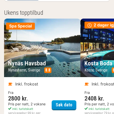
Ukens topptilbud
2 dager ig
Spa Special
Nynäs Havsbad
Kosta Boda 
Nynäshamn, Sverige
8.8
Kosta, Sverige
Inkl. frokost
Inkl. frokos
Fra
Fra
2800 kr.
2408 kr.
Nynäs Havsbad
Pris per natt, 2 voksne
Pris per natt, 2 v
Søk dato
inkl. turistskatt
inkl. turistskatt
servicegebyr 99 kr. per
servicegebyr 79 kr. p