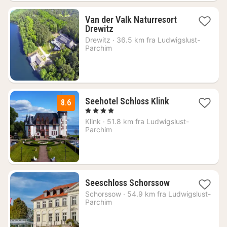
Van der Valk Naturresort
1
Drewitz
natt
Drewitz
·
36.5 km fra Ludwigslust-
fra
Parchim
1320
kr.
1
Seehotel Schloss Klink
8.6
natt
, 4 Stjerner
fra
Klink
·
51.8 km fra Ludwigslust-
1309
Parchim
kr.
1
Seeschloss Schorssow
natt
Schorssow
·
54.9 km fra Ludwigslust-
fra
Parchim
1463
kr.