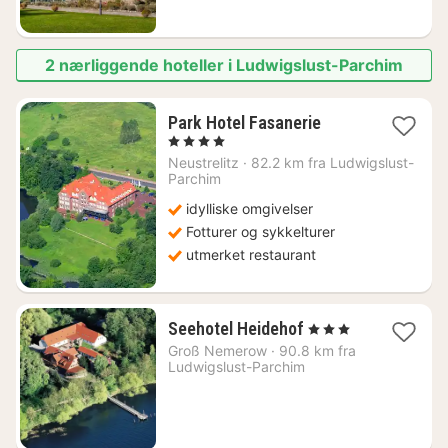
2 nærliggende hoteller i Ludwigslust-Parchim
1
Park Hotel Fasanerie
natt
, 4 Stjerner
fra
Neustrelitz
·
82.2 km fra Ludwigslust-
1199
Parchim
kr.
idylliske omgivelser
Fotturer og sykkelturer
utmerket restaurant
1
Seehotel Heidehof
, 3 Stjerner
natt
Groß Nemerow
·
90.8 km fra
fra
Ludwigslust-Parchim
1452
kr.