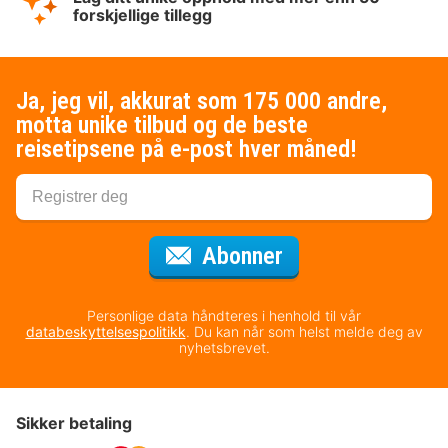
forskjellige tillegg
Ja, jeg vil, akkurat som 175 000 andre,
motta unike tilbud og de beste
reisetipsene på e-post hver måned!
for nyhetsbrevet
Abonner
Personlige data håndteres i henhold til vår
databeskyttelsespolitikk
. Du kan når som helst melde deg av
nyhetsbrevet.
Sikker betaling