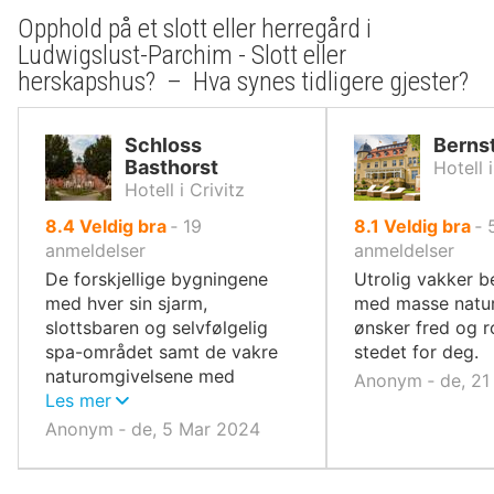
Opphold på et slott eller herregård i
Ludwigslust-Parchim - Slott eller
herskapshus? – Hva synes tidligere gjester?
Schloss
Berns
Basthorst
Hotell 
Hotell i Crivitz
av
av
8.4
Veldig bra
‐
19
8.1
Veldig bra
‐
10,
10,
anmeldelser
anmeldelser
De forskjellige bygningene
Utrolig vakker b
med hver sin sjarm,
med masse natur
slottsbaren og selvfølgelig
ønsker fred og r
spa-området samt de vakre
stedet for deg.
naturomgivelsene med
Anonym ‐ de, 21
innsjøen
Les mer
Anonym ‐ de, 5 Mar 2024