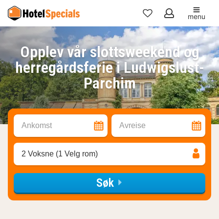
menu
Mine
favoritter
Opplev vår slottsweekend og
herregårdsferie i Ludwigslust-
Parchim
Ankomst
Avreise
2 Voksne (1 Velg rom)
Søk