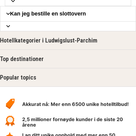
Kan jeg bestille en slottovern
Hotellkategorier i Ludwigslust-Parchim
Top destinationer
Popular topics
Om
Hotelspecials
Akkurat nå: Mer enn 6500 unike hotelltilbud!
2,5 millioner fornøyde kunder i de siste 20
årene
Lag ditt unike opphold med mer enn 50