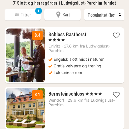
7
Slott og herregårder i Ludwigslust-Parchim fundet
1
Filtrer
Kart
3
Schloss Basthorst
8.4
netter
, 4 Stjerner
fra
Crivitz
·
27.8 km fra Ludwigslust-
1324
Parchim
kr.
Engelsk slott midt i naturen
Gratis velvære og trening
Luksuriøse rom
1
Bernsteinschloss
, 4 Stjerner
8.1
natt
Wendorf
·
29.6 km fra Ludwigslust-
fra
Parchim
1309
kr.