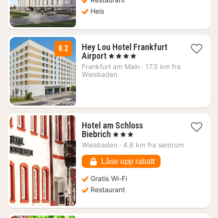
Heis
Hey Lou Hotel Frankfurt
8.2
2
Airport
, 4 Stjerner
netter
Frankfurt am Main
·
17.5 km fra
fra
Wiesbaden
706
kr.
Hotel am Schloss
1
Biebrich
, 3 Stjerner
natt
Wiesbaden
·
4.6 km fra sentrum
fra
709
Låse opp rabatt
kr.
Gratis Wi-Fi
Restaurant