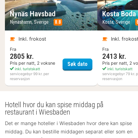
Nynäs Havsbad
Kosta Boda 
Nynäshamn, Sverige
8.8
Kosta, Sverige
Inkl. frokost
Inkl. frokos
Fra
Fra
2805 kr.
2413 kr.
Nynäs Havsbad
Pris per natt, 2 voksne
Pris per natt, 2 v
Søk dato
inkl. turistskatt
inkl. turistskatt
servicegebyr 99 kr. per
servicegebyr 79 kr. p
reservasjon
reservasjon
Hotell hvor du kan spise middag på
restaurant i Wiesbaden
Det er mange hoteller i Wiesbaden hvor dere kan spise
middag. Du kan bestille middagen separat eller som en