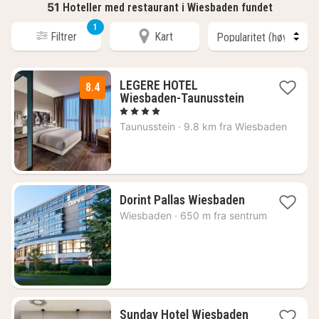
51
Hoteller med restaurant i Wiesbaden fundet
1
Filtrer
Kart
LEGERE HOTEL
8.4
2
Wiesbaden-Taunusstein
netter
, 4 Stjerner
fra
Taunusstein
·
9.8 km fra Wiesbaden
981
kr.
1
Dorint Pallas Wiesbaden
natt
Wiesbaden
·
650 m fra sentrum
fra
1091
kr.
Sunday Hotel Wiesbaden