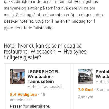
pakke direkte når du bestiller rommet. Vennligst les
menyene og avgjør på forhånd hva dere vil ha om
mulig. Sjekk også at restauranten er åpen dagene dere
besøker hotellet. Sørg for å ha en fin middag for å
gjøre dere ferie fullstendig.
Hotell hvor du kan spise middag på
restaurant i Wiesbaden – Hva synes
tidligere gjester?
LEGERE HOTEL
Penta
Wiesbaden-
Wiesb
Taunusstein
Hotell
Hotell i Taunusstein
av
7.9
God
‐
8
anme
av
8.4
Veldig bra
‐
46
10,
Anonym
10,
anmeldelser
Passer for allergikere,