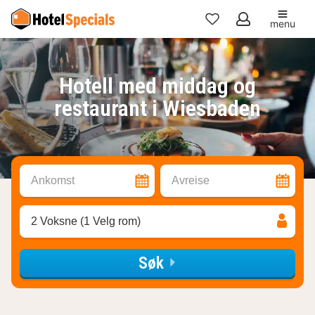
menu
Mine
favoritter
Hotell med middag og
restaurant i Wiesbaden
Ankomst
Avreise
2 Voksne (1 Velg rom)
Søk