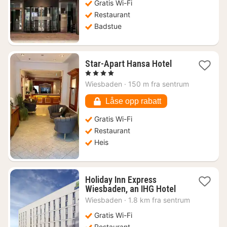
Gratis Wi-Fi
Restaurant
Badstue
1
Star-Apart Hansa Hotel
natt
, 4 Stjerner
fra
Wiesbaden
·
150 m fra sentrum
979
kr.
Låse opp rabatt
Gratis Wi-Fi
Restaurant
Heis
Holiday Inn Express
1
Wiesbaden, an IHG Hotel
natt
Wiesbaden
·
1.8 km fra sentrum
fra
721
Gratis Wi-Fi
kr.
Restaurant