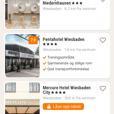
2
Niedernhausen
, 3 Stjerner
netter
Wiesbaden
·
6.2 km fra sentrum
fra
816
kr.
1
Pentahotel Wiesbaden
7.9
natt
, 4 Stjerner
fra
Wiesbaden
·
1.9 km fra sentrum
1091
kr.
Treningsområde
Sjarmerende og stilige rom
God transportforbindelse
Mercure Hotel Wiesbaden
1
City
, 4 Stjerner
natt
Wiesbaden
·
200 m fra sentrum
fra
1018
Låse opp rabatt
kr.