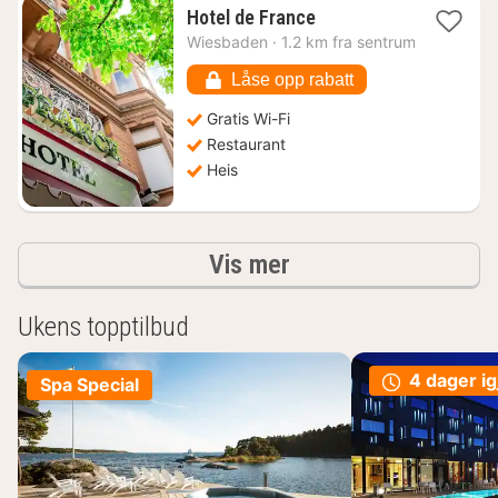
1
Hotel de France
natt
Wiesbaden
·
1.2 km fra sentrum
fra
527
Låse opp rabatt
kr.
Gratis Wi-Fi
Restaurant
Heis
Resultater
Vis mer
Ukens topptilbud
4 dager ig
Spa Special