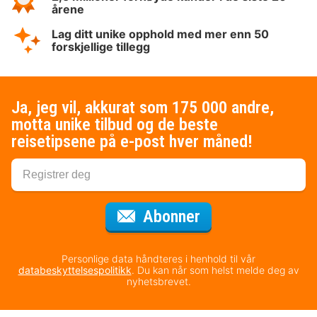
årene
Lag ditt unike opphold med mer enn 50
forskjellige tillegg
Ja, jeg vil, akkurat som 175 000 andre,
motta unike tilbud og de beste
reisetipsene på e-post hver måned!
for nyhetsbrevet
Abonner
Personlige data håndteres i henhold til vår
databeskyttelsespolitikk
. Du kan når som helst melde deg av
nyhetsbrevet.