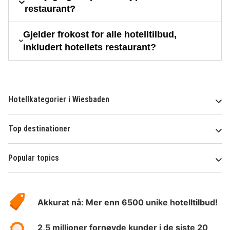
restaurant?
Gjelder frokost for alle hotelltilbud,
inkludert hotellets restaurant?
Hotellkategorier i Wiesbaden
Top destinationer
Popular topics
Om
Hotelspecials
Akkurat nå: Mer enn 6500 unike hotelltilbud!
2,5 millioner fornøyde kunder i de siste 20