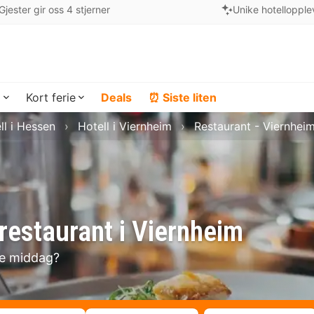
Gjester gir oss 4 stjerner
Unike hotellopple
a
Kort ferie
Deals
⏰ Siste liten
ll i Hessen
Hotell i Viernheim
Restaurant - Viernhei
restaurant i Viernheim
se middag?