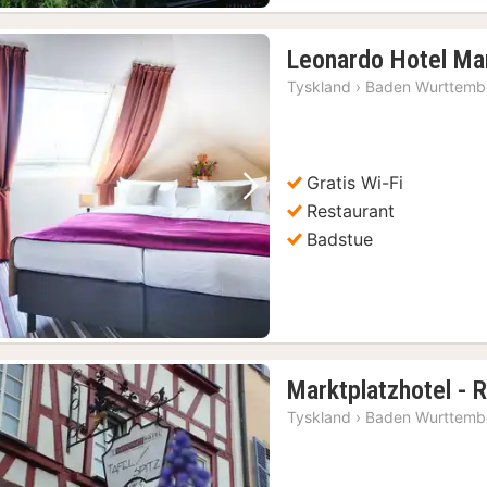
Leonardo Hotel Ma
Tyskland
›
Baden Wurttemb
Gratis Wi-Fi
Forrige bilde
Neste bilde
Restaurant
Badstue
Marktplatzhotel - R
Tyskland
›
Baden Wurttemb