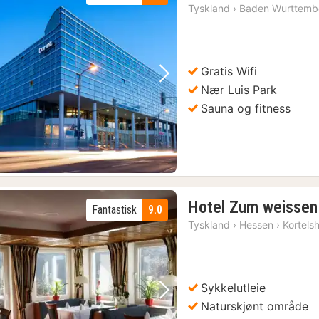
Tyskland
›
Baden Wurttemb
Gratis Wifi
Forrige bilde
Neste bilde
Nær Luis Park
Sauna og fitness
Hotel Zum weisse
Fantastisk
9.0
Tyskland
›
Hessen
›
Kortels
Sykkelutleie
Forrige bilde
Neste bilde
Naturskjønt område