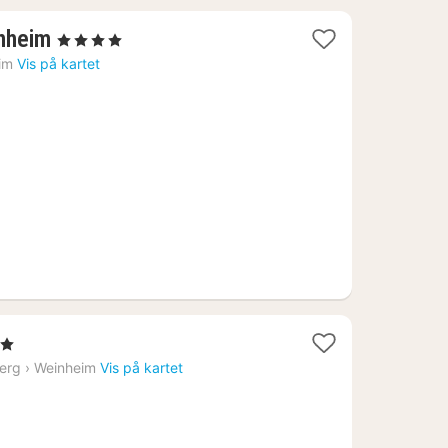
1
nheim
, 4 Stjerner
natt
im
Vis på kartet
fra
626
kr.
er
erg
›
Weinheim
Vis på kartet