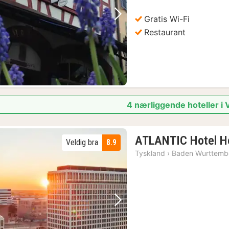
Gratis Wi-Fi
Forrige bilde
Neste bilde
Restaurant
4 nærliggende hoteller i
ATLANTIC Hotel H
Veldig bra
8.9
Tyskland
›
Baden Wurttemb
Forrige bilde
Neste bilde