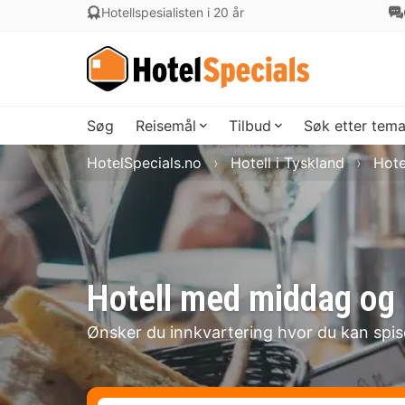
Hotellspesialisten i 20 år
Søg
Reisemål
Tilbud
Søk etter tem
HotelSpecials.no
Hotell i Tyskland
Hote
Hotell med middag og 
Ønsker du innkvartering hvor du kan spi