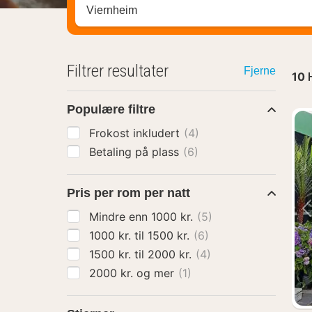
Søk hotell, region eller by
Filtrer resultater
Fjerne
10
Populære filtre
Frokost inkludert
(4)
Betaling på plass
(6)
Pris per rom per natt
Mindre enn 1000 kr.
(5)
1000 kr. til 1500 kr.
(6)
1500 kr. til 2000 kr.
(4)
2000 kr. og mer
(1)