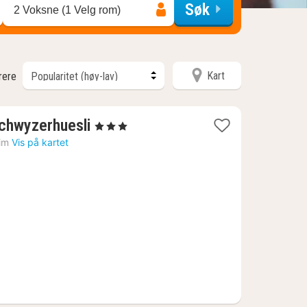
Søk
2 Voksne (1 Velg rom)
Kart
trere
1
chwyzerhuesli
, 3 Stjerner
natt
im
Vis på kartet
fra
830
kr.