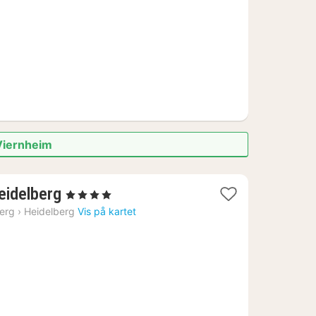
kr.
 Viernheim
1
eidelberg
, 4 Stjerner
natt
erg
›
Heidelberg
Vis på kartet
fra
1474
kr.