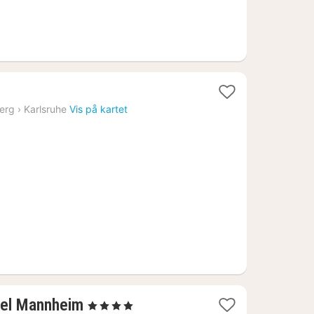
t
erg
›
Karlsruhe
Vis på kartet
1
tel Mannheim
, 4 Stjerner