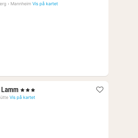
natt
erg
›
Mannheim
Vis på kartet
fra
1025
kr.
1
n Lamm
, 3 Stjerner
natt
hütte
Vis på kartet
fra
880
kr.