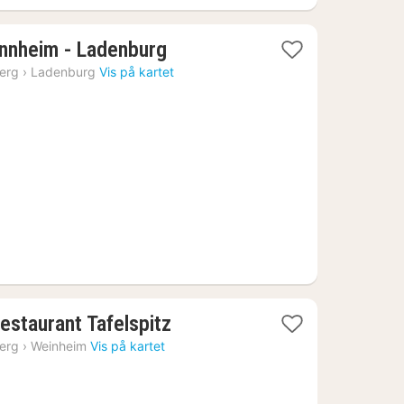
1
nnheim - Ladenburg
natt
erg
›
Ladenburg
Vis på kartet
fra
602
kr.
1
estaurant Tafelspitz
natt
erg
›
Weinheim
Vis på kartet
fra
1101