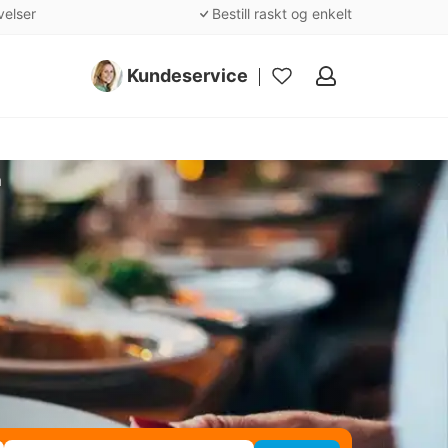
velser
Bestill raskt og enkelt
Kundeservice
Mine
favoritter
m