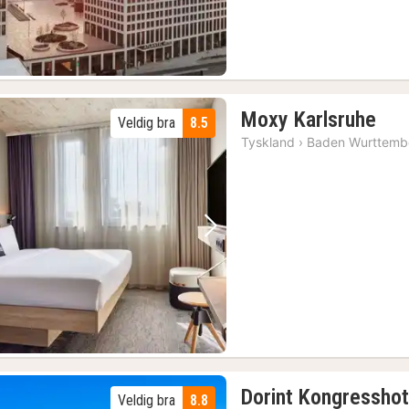
1
Moxy Karlsruhe
Veldig bra
8.5
nat
Tyskland
›
Baden Wurttemb
fra
759
kr.
Forrige bilde
Neste bilde
Dorint Kongressho
Veldig bra
8.8