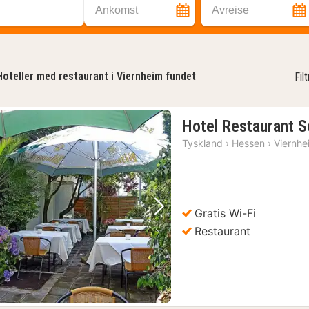
Ankomst
Avreise
Hoteller med restaurant i Viernheim fundet
Fil
Hotel Restaurant S
Tyskland
›
Hessen
›
Viernhe
Gratis Wi-Fi
Forrige bilde
Neste bilde
Restaurant