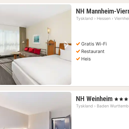
NH Mannheim-Vier
Tyskland
›
Hessen
›
Viernhe
Gratis Wi-Fi
Forrige bilde
Neste bilde
Restaurant
Heis
1
NH Weinheim
, 4 Stjern
natt
Tyskland
›
Baden Wurttemb
fra
656
kr.