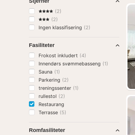
Stjerner
4 Stjerner
(2)
3 Stjerner
(2)
Ingen klassifisering
(2)
Fasiliteter
Frokost inkludert
(4)
Innendørs svømmebasseng
(1)
Sauna
(1)
Parkering
(2)
treningssenter
(1)
rullestol
(2)
Restaurang
Terrasse
(5)
Romfasiliteter