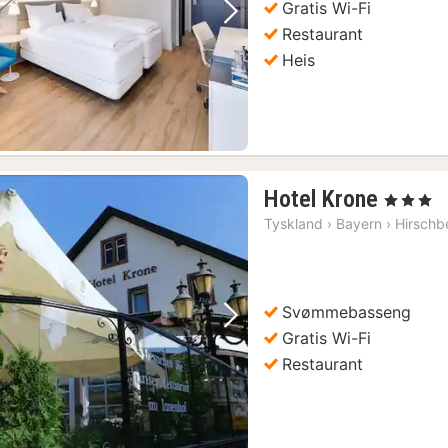
Gratis Wi-Fi
Forrige bilde
Neste bilde
Restaurant
Heis
1
Hotel Krone
, 3 Stjerner
natt
Tyskland
›
Bayern
›
Hirschb
fra
926
kr.
Svømmebasseng
Forrige bilde
Neste bilde
Gratis Wi-Fi
Restaurant