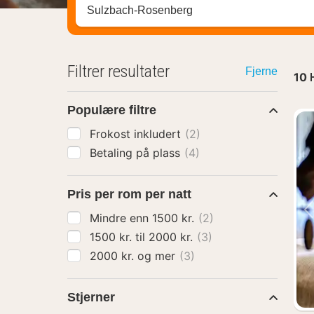
Søk hotell, region eller by
Filtrer resultater
Fjerne
10
Populære filtre
Frokost inkludert
(2)
Betaling på plass
(4)
Pris per rom per natt
Mindre enn 1500 kr.
(2)
1500 kr. til 2000 kr.
(3)
2000 kr. og mer
(3)
Stjerner