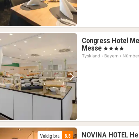
Congress Hotel Me
1
Messe
, 4 Stjerner
natt
Tyskland
›
Bayern
›
Nürnbe
fra
981
kr.
Forrige bilde
Neste bilde
NOVINA HOTEL Her
Veldig bra
8.8