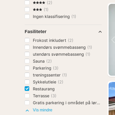
4 Stjerner
(2)
3 Stjerner
(1)
Ingen klassifisering
(1)
Fasiliteter
Frokost inkludert
(2)
Innendørs svømmebasseng
(1)
utendørs svømmebasseng
(1)
Sauna
(2)
Parkering
(3)
treningssenter
(1)
Sykkelutleie
(2)
Restaurang
Terrasse
(3)
Gratis parkering i området på lørdager o
Fasiliteter
Vis mindre