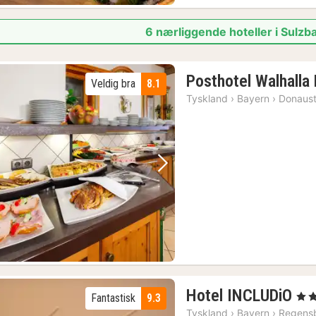
6 nærliggende hoteller i Sulz
Posthotel Walhalla
Veldig bra
8.1
Tyskland
›
Bayern
›
Donaust
Forrige bilde
Neste bilde
2
Hotel INCLUDiO
, 4 S
Fantastisk
9.3
ne
Tyskland
›
Bayern
›
Regens