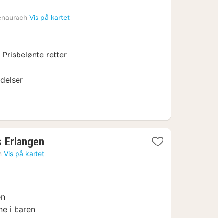
enaurach
Vis på kartet
r Prisbelønte retter
ndelser
1
s Erlangen
natt
n
Vis på kartet
fra
1268
kr.
en
ne i baren