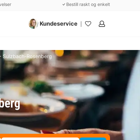
velser
Bestill raskt og enkelt
Kundeservice
Mine
favoritter
 - Sulzbach-Rosenberg
berg