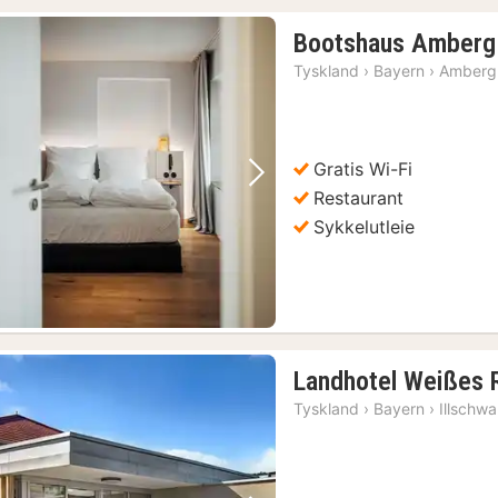
Bootshaus Amberg
Tyskland
›
Bayern
›
Amberg
Gratis Wi-Fi
Forrige bilde
Neste bilde
Restaurant
Sykkelutleie
Landhotel Weißes 
Tyskland
›
Bayern
›
Illschw
g søndager
(1)