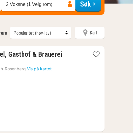
Søk
2 Voksne (1 Velg rom)
Kart
trere
1
el, Gasthof & Brauerei
natt
fra
ch-Rosenberg
Vis på kartet
1311
kr.