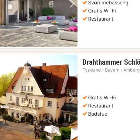
Svømmebasseng
Forrige bilde
Neste bilde
Gratis Wi-Fi
Restaurant
Drahthammer Schlö
Tyskland
›
Bayern
›
Amberg
Gratis Wi-Fi
Forrige bilde
Neste bilde
Restaurant
Badstue