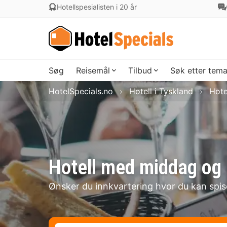
Hotellspesialisten i 20 år
Søg
Reisemål
Tilbud
Søk etter tem
HotelSpecials.no
Hotell i Tyskland
Hote
Hotell med middag og 
Ønsker du innkvartering hvor du kan spi