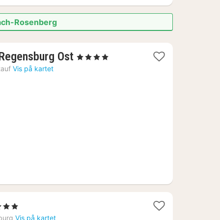
bach-Rosenberg
1
 Regensburg Ost
, 4 Stjerner
natt
auf
Vis på kartet
fra
761
kr.
tjerner
tter
burg
Vis på kartet