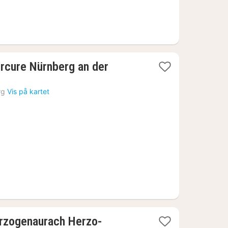
rcure Nürnberg an der
rg
Vis på kartet
zogenaurach Herzo-