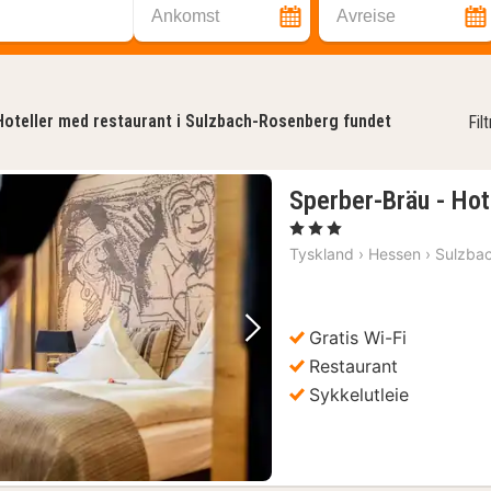
Ankomst
Avreise
Hoteller med restaurant i Sulzbach-Rosenberg fundet
Fil
Sperber-Bräu - Hot
, 3 Stjerner
Tyskland
›
Hessen
›
Sulzba
Gratis Wi-Fi
Forrige bilde
Neste bilde
Restaurant
Sykkelutleie