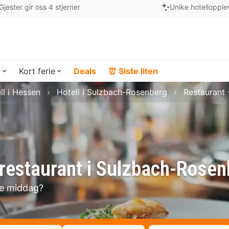
Gjester gir oss 4 stjerner
Unike hotellopple
a
Kort ferie
Deals
⏰ Siste liten
ll i Hessen
Hotell i Sulzbach-Rosenberg
Restaurant
restaurant i Sulzbach-Rosen
se middag?