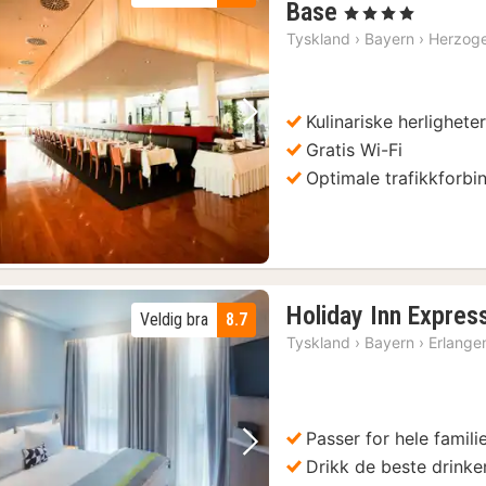
1
Base
, 4 Stjerner
natt
Tyskland
›
Bayern
›
Herzog
fra
1091
kr.
Kulinariske herlighete
Forrige bilde
Neste bilde
Gratis Wi-Fi
Optimale trafikkforbi
Holiday Inn Expres
Veldig bra
8.7
Tyskland
›
Bayern
›
Erlange
Passer for hele famili
Forrige bilde
Neste bilde
Drikk de beste drinke