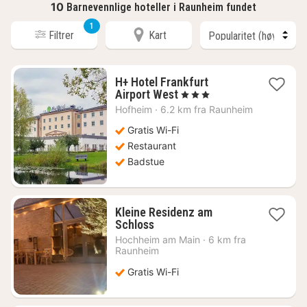
10
Barnevennlige hoteller i Raunheim fundet
1
Filtrer
Kart
H+ Hotel Frankfurt
1
Airport West
, 3 Stjerner
natt
Hofheim
·
6.2 km fra Raunheim
fra
728
Gratis Wi-Fi
kr.
Restaurant
Badstue
Kleine Residenz am
1
Schloss
natt
Hochheim am Main
·
6 km fra
fra
Raunheim
1020
Gratis Wi-Fi
kr.