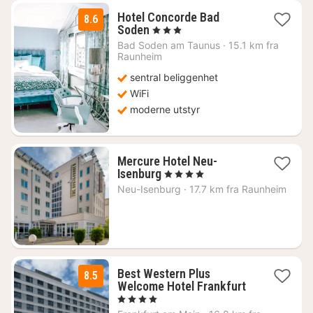
Hotel Concorde Bad
8.6
1
Soden
, 3 Stjerner
natt
Bad Soden am Taunus
·
15.1 km fra
fra
Raunheim
1130
sentral beliggenhet
kr.
WiFi
moderne utstyr
Mercure Hotel Neu-
1
Isenburg
, 4 Stjerner
natt
Neu-Isenburg
·
17.7 km fra Raunheim
fra
976
kr.
Best Western Plus
8.5
1
Welcome Hotel Frankfurt
natt
, 4 Stjerner
fra