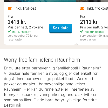
Inkl. frokost
Inkl. frokos
Fra
Fra
2413 kr.
2112 kr.
Kosta Boda Art Hotel
Pris per natt, 2 voksne
Pris per natt, 2 v
Søk dato
inkl. turistskatt
inkl. turistskatt
servicegebyr 79 kr. per
servicegebyr 99 kr. p
reservasjon
reservasjon
Worry-free familieferie i Raunheim
Er du ute etter barnevennlig familiehotell i Raunheim?
Vi ønsker hele familien å nyte, og gjør det enkelt for
deg å finne barnevennlige pakketilbud . Weekend
pakker og avtaler i barnevennlige omgivelser i
Raunheim. Her kan du finne hoteller i nærheten av
fornøyelsesparker , vannparker og andre aktiviteter
som barna liker. Glade barn betyr lykkelige foreldre.
Bestill nå!