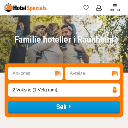
menu
Mine
favoritter
Familie hoteller i Raunheim
Ankomst
Avreise
2 Voksne (1 Velg rom)
Søk