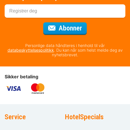
for nyhetsbrevet
Abonner
Personlige data håndteres i henhold til vår
databeskyttelsespolitikk
. Du kan når som helst melde deg av
nyhetsbrevet.
Sikker betaling
Service
HotelSpecials