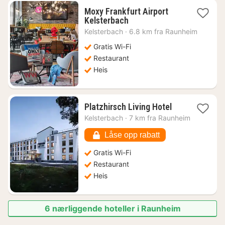
Moxy Frankfurt Airport
1
Kelsterbach
natt
Kelsterbach
·
6.8 km fra Raunheim
fra
627
Gratis Wi-Fi
kr.
Restaurant
Heis
1
Platzhirsch Living Hotel
natt
Kelsterbach
·
7 km fra Raunheim
fra
697
Låse opp rabatt
kr.
Gratis Wi-Fi
Restaurant
Heis
6 nærliggende hoteller i Raunheim