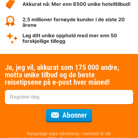
Akkurat nå: Mer enn 6500 unike hotelltilbud!
2,5 millioner fornøyde kunder i de siste 20
årene
Lag ditt unike opphold med mer enn 50
forskjellige tillegg
Ja, jeg vil, akkurat som 175 000 andre,
motta unike tilbud og de beste
reisetipsene på e-post hver måned!
for nyhetsbrevet
Abonner
Personlige data håndteres i henhold til vår