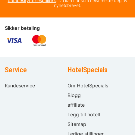
databeskyttelsespolitikk
. Du kan når som helst melde deg av
nyhetsbrevet.
Sikker betaling
Service
HotelSpecials
Kundeservice
Om HotelSpecials
Blogg
affiliate
Legg till hotell
Sitemap
Ledige stillinger