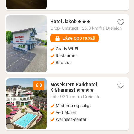
1
Hotel Jakob
, 3 Stjerner
natt
Groß-Umstadt
·
25.3 km fra Dreieich
fra
1292
Låse opp rabatt
kr.
Gratis Wi-Fi
Restaurant
Badstue
Moselstern Parkhotel
6.0
1
Krähennest
, 4 Stjerner
natt
Löf
·
92.1 km fra Dreieich
fra
3383
Moderne og stiligt
kr.
Ved Mosel
Wellness-senter