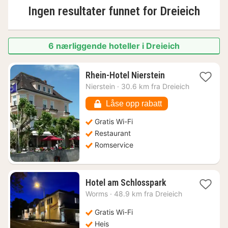
Ingen resultater funnet for
Dreieich
6 nærliggende hoteller i Dreieich
1
Rhein-Hotel Nierstein
natt
Nierstein
·
30.6 km fra Dreieich
fra
2075
Låse opp rabatt
kr.
Gratis Wi-Fi
Restaurant
Romservice
1
Hotel am Schlosspark
natt
Worms
·
48.9 km fra Dreieich
fra
1247
Gratis Wi-Fi
kr.
Heis