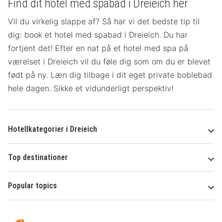
Find dit hotel med spabad i Dreieich her
Vil du virkelig slappe af? Så har vi det bedste tip til
dig: book et hotel med spabad i Dreieich. Du har
fortjent det! Efter en nat på et hotel med spa på
værelset
i Dreieich vil du føle dig som om du er blevet
født på ny. Læn dig tilbage i dit eget private boblebad
hele dagen. Sikke et vidunderligt perspektiv!
Hotellkategorier i Dreieich
Top destinationer
Popular topics
Om
Hotelspecials