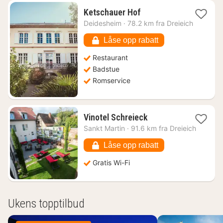
1
Ketschauer Hof
natt
Deidesheim
·
78.2 km fra Dreieich
fra
3253
Låse opp rabatt
kr.
Restaurant
Badstue
Romservice
1
Vinotel Schreieck
natt
Sankt Martin
·
91.6 km fra Dreieich
fra
1689
Låse opp rabatt
kr.
Gratis Wi-Fi
Ukens topptilbud