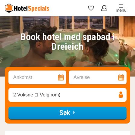
menu
Mine
favoritter
Book hotel med spabad i
Dreieich
Ankomst
Avreise
2 Voksne (1 Velg rom)
Søk