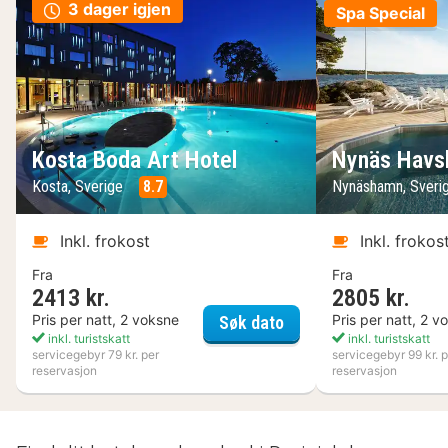
3 dager igjen
Spa Special
Kosta Boda Art Hotel
Nynäs Havs
Kosta, Sverige
8.7
Nynäshamn, Sveri
Inkl. frokost
Inkl. frokos
Fra
Fra
2413 kr.
2805 kr.
Kosta Boda Art Hotel
Pris per natt, 2 voksne
Pris per natt, 2 v
Søk dato
inkl. turistskatt
inkl. turistskatt
servicegebyr 79 kr. per
servicegebyr 99 kr. p
reservasjon
reservasjon