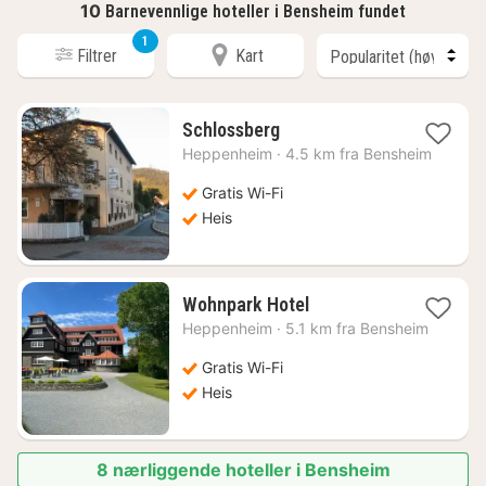
10
Barnevennlige hoteller i Bensheim fundet
1
Filtrer
Kart
1
Schlossberg
natt
Heppenheim
·
4.5 km fra Bensheim
fra
997
Gratis Wi-Fi
kr.
Heis
1
Wohnpark Hotel
natt
Heppenheim
·
5.1 km fra Bensheim
fra
887
Gratis Wi-Fi
kr.
Heis
8 nærliggende hoteller i Bensheim