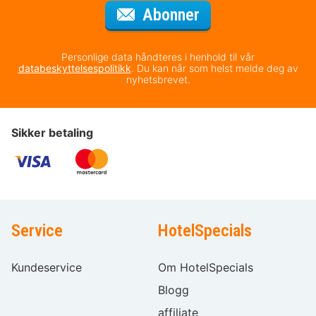
for nyhetsbrevet
Abonner
Personlige data håndteres i henhold til vår
databeskyttelsespolitikk
. Du kan når som helst melde deg av
nyhetsbrevet.
Sikker betaling
Service
HotelSpecials
Kundeservice
Om HotelSpecials
Blogg
affiliate