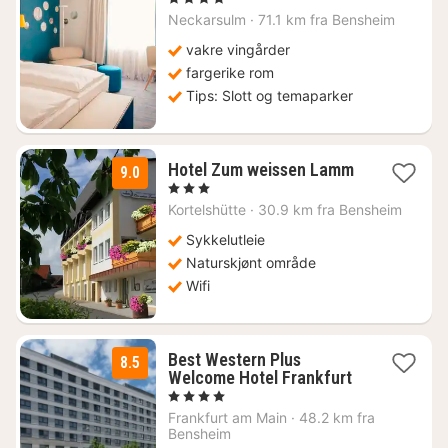
fra
Neckarsulm
·
71.1 km fra Bensheim
990
kr.
vakre vingårder
fargerike rom
Tips: Slott og temaparker
Hotel Zum weissen Lamm
9.0
1
, 3 Stjerner
natt
Kortelshütte
·
30.9 km fra Bensheim
fra
880
Sykkelutleie
kr.
Naturskjønt område
Wifi
Best Western Plus
8.5
1
Welcome Hotel Frankfurt
natt
, 4 Stjerner
fra
Frankfurt am Main
·
48.2 km fra
2112
Bensheim