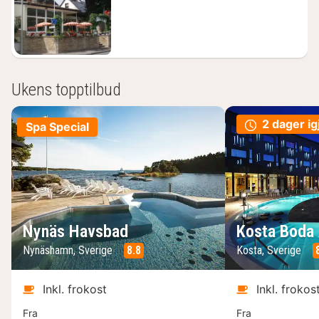
1430
kr.
Ukens topptilbud
2 dager ig
Spa Special
Nynäs Havsbad
Kosta Boda 
Nynäshamn, Sverige
8.8
Kosta, Sverige
Inkl. frokost
Inkl. frokos
Fra
Fra