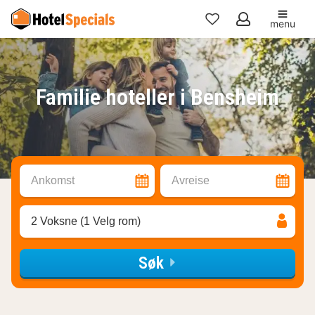
menu
Mine
favoritter
Familie hoteller i Bensheim
Ankomst
Avreise
2 Voksne (1 Velg rom)
Søk