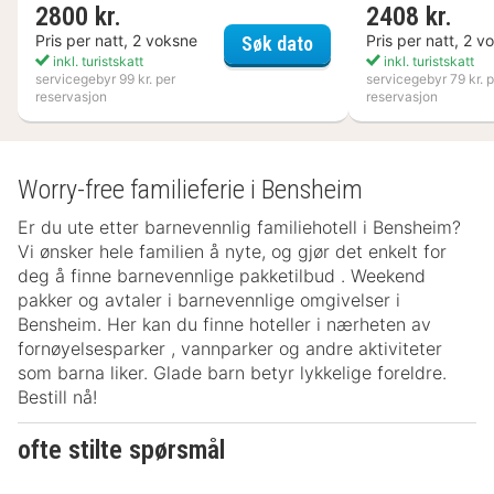
2800 kr.
2408 kr.
Nynäs Havsbad
Pris per natt, 2 voksne
Pris per natt, 2 v
Søk dato
inkl. turistskatt
inkl. turistskatt
servicegebyr 99 kr. per
servicegebyr 79 kr. p
reservasjon
reservasjon
Worry-free familieferie i Bensheim
Er du ute etter barnevennlig familiehotell i Bensheim?
Vi ønsker hele familien å nyte, og gjør det enkelt for
deg å finne barnevennlige pakketilbud . Weekend
pakker og avtaler i barnevennlige omgivelser i
Bensheim. Her kan du finne hoteller i nærheten av
fornøyelsesparker , vannparker og andre aktiviteter
som barna liker. Glade barn betyr lykkelige foreldre.
Bestill nå!
ofte stilte spørsmål