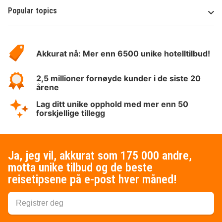
Popular topics
Om
Hotelspecials
Akkurat nå: Mer enn 6500 unike hotelltilbud!
2,5 millioner fornøyde kunder i de siste 20
årene
Lag ditt unike opphold med mer enn 50
forskjellige tillegg
Ja, jeg vil, akkurat som 175 000 andre,
motta unike tilbud og de beste
reisetipsene på e-post hver måned!