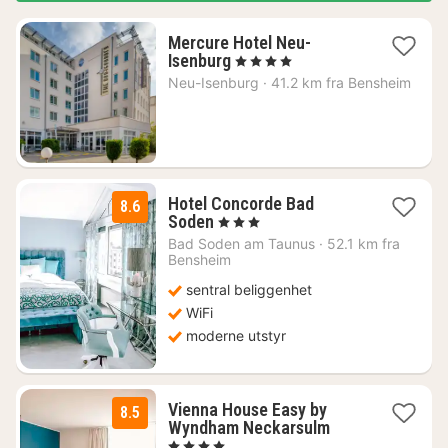
Mercure Hotel Neu-
1
Isenburg
, 4 Stjerner
natt
Neu-Isenburg
·
41.2 km fra Bensheim
fra
974
kr.
Hotel Concorde Bad
8.6
1
Soden
, 3 Stjerner
natt
Bad Soden am Taunus
·
52.1 km fra
fra
Bensheim
1127
sentral beliggenhet
kr.
WiFi
moderne utstyr
Vienna House Easy by
8.5
2
Wyndham Neckarsulm
netter
, 4 Stjerner