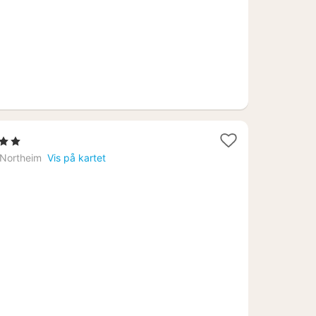
g
erner
t
Northeim
Vis på kartet
8