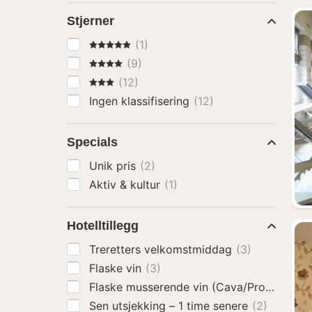
Stjerner
5 Stjerner
(1)
4 Stjerner
(9)
3 Stjerner
(12)
Ingen klassifisering
(12)
Specials
Unik pris
(2)
Aktiv & kultur
(1)
Hotelltillegg
Treretters velkomstmiddag
(3)
Flaske vin
(3)
Flaske musserende vin (Cava/Prosecco)
(
Sen utsjekking – 1 time senere
(2)