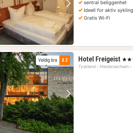
sentral beliggenhet
Forrige bilde
Neste bilde
Ideell for aktiv syklin
Gratis Wi-Fi
1
Hotel Freigeist
, 4 Stj
Veldig bra
8.3
nat
Tyskland
›
Niedersachsen
›
fra
129
kr.
Forrige bilde
Neste bilde