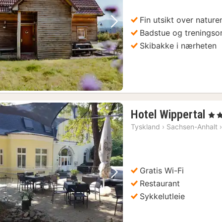
Fin utsikt over nature
Forrige bilde
Neste bilde
Badstue og trenings
Skibakke i nærheten
1
Hotel Wippertal
, 3 S
nat
Tyskland
›
Sachsen-Anhalt
fra
11
kr.
Gratis Wi-Fi
Forrige bilde
Neste bilde
Restaurant
Sykkelutleie