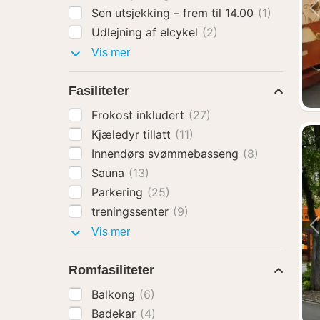
Sen utsjekking – frem til 14.00
(1)
Udlejning af elcykel
(2)
Hotelltillegg
Vis mer
Fasiliteter
Frokost inkludert
(27)
Kjæledyr tillatt
(11)
Innendørs svømmebasseng
(8)
Sauna
(13)
Parkering
(25)
treningssenter
(9)
Fasiliteter
Vis mer
Romfasiliteter
Balkong
(6)
Badekar
(4)