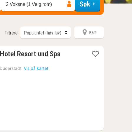
Søk
2 Voksne (1 Velg rom)
Kart
Filtrere
3
Hotel Resort und Spa
netter
fra
Duderstadt
Vis på kartet
946
kr.