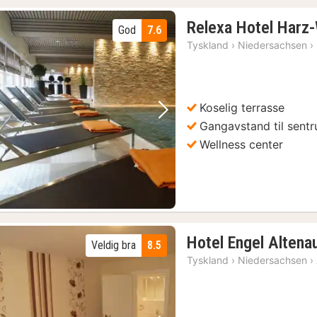
Relexa Hotel Harz
God
7.6
Tyskland
›
Niedersachsen
›
Koselig terrasse
Forrige bilde
Neste bilde
Gangavstand til sent
Wellness center
Hotel Engel Altena
Veldig bra
8.5
Tyskland
›
Niedersachsen
›
5)