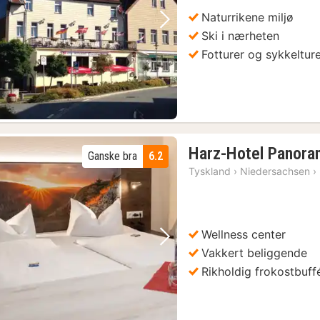
Naturrikene miljø
Forrige bilde
Neste bilde
Ski i nærheten
Fotturer og sykkeltur
Harz-Hotel Panora
Ganske bra
6.2
Tyskland
›
Niedersachsen
›
Wellness center
Forrige bilde
Neste bilde
Vakkert beliggende
Rikholdig frokostbuff