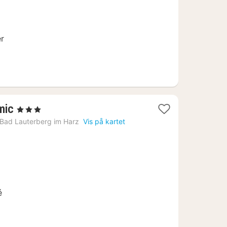
kr.
er
2
mic
, 3 Stjerner
netter
Bad Lauterberg im Harz
Vis på kartet
fra
1020
kr.
é