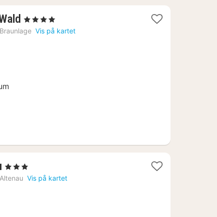
1
-Wald
, 4 Stjerner
natt
Braunlage
Vis på kartet
fra
1969
kr.
rum
1
u
, 3 Stjerner
natt
Altenau
Vis på kartet
fra
1375
kr.