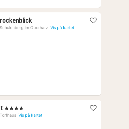
1
rockenblick
natt
Schulenberg im Oberharz
Vis på kartet
fra
1694
kr.
1
rt
, 4 Stjerner
natt
Torfhaus
Vis på kartet
fra
1925