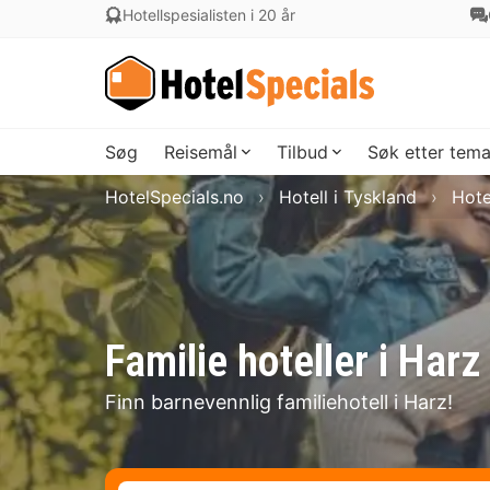
Hotellspesialisten i 20 år
Søg
Reisemål
Tilbud
Søk etter tem
HotelSpecials.no
Hotell i Tyskland
Hote
Familie hoteller i Harz
Finn barnevennlig familiehotell i Harz!