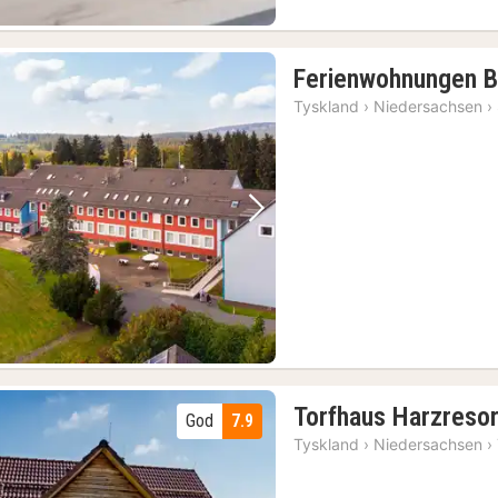
Ferienwohnungen B
Tyskland
›
Niedersachsen
›
Forrige bilde
Neste bilde
Torfhaus Harzreso
God
7.9
Tyskland
›
Niedersachsen
›