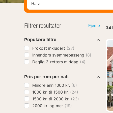
Søk hotell, region eller by
Filtrer resultater
Fjerne
34
Populære filtre
Frokost inkludert
(27)
Innendørs svømmebasseng
(8)
Daglig 3-retters middag
(4)
Pris per rom per natt
Mindre enn 1000 kr.
(6)
1000 kr. til 1500 kr.
(24)
1500 kr. til 2000 kr.
(23)
2000 kr. og mer
(19)