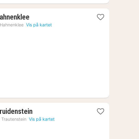
1
Hahnenklee
natt
Hahnenklee
Vis på kartet
fra
880
kr.
2
ruidenstein
netter
›
Trautenstein
Vis på kartet
fra
924