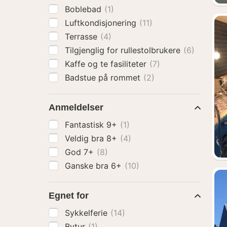
Boblebad
(1)
Luftkondisjonering
(11)
Terrasse
(4)
Tilgjenglig for rullestolbrukere
(6)
Kaffe og te fasiliteter
(7)
Badstue på rommet
(2)
Anmeldelser
Fantastisk 9+
(1)
Veldig bra 8+
(4)
God 7+
(8)
Ganske bra 6+
(10)
Egnet for
Sykkelferie
(14)
Bytur
(1)