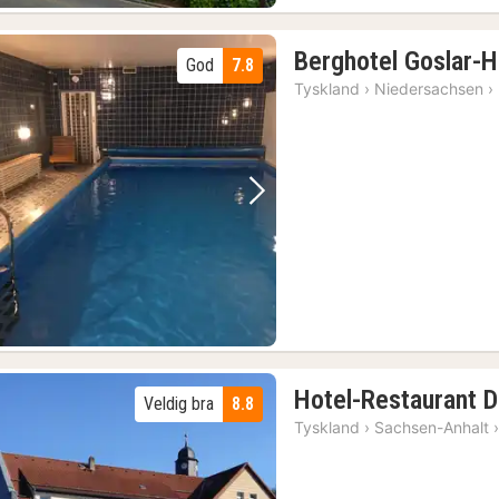
Berghotel Goslar-
God
7.8
Tyskland
›
Niedersachsen
›
Forrige bilde
Neste bilde
Hotel-Restaurant D
Veldig bra
8.8
Tyskland
›
Sachsen-Anhalt