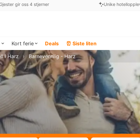
Gjester gir oss 4 stjerner
Unike hotellopple
a
Kort ferie
Deals
⏰ Siste liten
ll i Harz
Barnevennlig - Harz