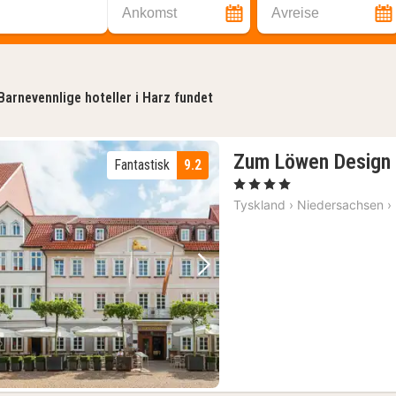
Ankomst
Avreise
Barnevennlige hoteller i Harz fundet
Zum Löwen Design 
Fantastisk
9.2
, 4 Stjerner
Tyskland
›
Niedersachsen
›
Forrige bilde
Neste bilde