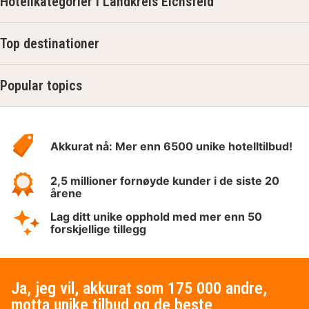
Hotellkategorier i Landkreis Eichsfeld
Top destinationer
Popular topics
Om
Hotelspecials
Akkurat nå: Mer enn 6500 unike hotelltilbud!
2,5 millioner fornøyde kunder i de siste 20
årene
Lag ditt unike opphold med mer enn 50
forskjellige tillegg
Ja, jeg vil, akkurat som 175 000 andre,
motta unike tilbud og de beste