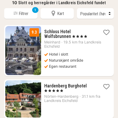
10
Slott og herregårder i Landkreis Eichsfeld fundet
1
Filtrer
Kart
Schloss Hotel
9.3
1
Wolfsbrunnen
, 4 Stjerner
natt
Meinhard
·
19.5 km fra Landkreis
fra
Eichsfeld
2190
Hotel i slott
kr.
Naturskjønt område
Egen restaurant
1
Hardenberg Burghotel
natt
, 5 Stjerner
fra
Nörten-Hardenberg
·
31.1 km fra
2399
Landkreis Eichsfeld
kr.