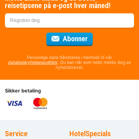
reisetipsene på e-post hver måned!
for nyhetsbrevet
Abonner
Personlige data håndteres i henhold til vår
databeskyttelsespolitikk
. Du kan når som helst melde deg av
nyhetsbrevet.
Sikker betaling
Service
HotelSpecials