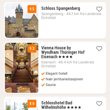
1
Schloss Spangenberg
9.5
natt
Spangenberg
·
44.1 km fra Landkreis
fra
Eichsfeld
1972
kr.
Vienna House by
9.3
Wyndham Thüringer Hof
1
Eisenach
, 4 Stjerner
natt
Eisenach
·
46.4 km fra Landkreis
fra
Eichsfeld
996
Elegant hotell
kr.
Nær jernbanestasjonen
Sauna
Schlosshotel Bad
8.6
1
Wilhelmshöhe
, 4 Stjerner