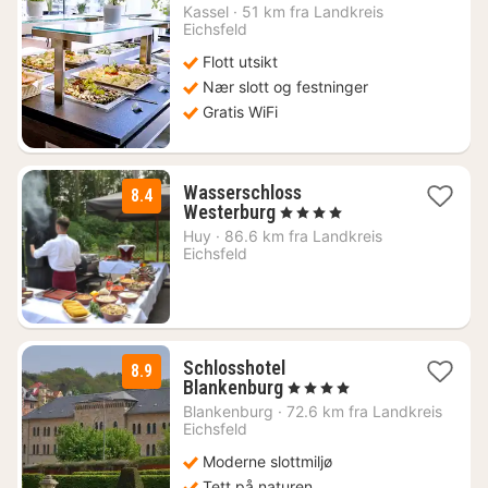
natt
Kassel
·
51 km fra Landkreis
fra
Eichsfeld
1791
Flott utsikt
kr.
Nær slott og festninger
Gratis WiFi
Wasserschloss
8.4
1
Westerburg
, 4 Stjerner
natt
Huy
·
86.6 km fra Landkreis
fra
Eichsfeld
1376
kr.
Schlosshotel
8.9
1
Blankenburg
, 4 Stjerner
natt
Blankenburg
·
72.6 km fra Landkreis
fra
Eichsfeld
1828
Moderne slottmiljø
kr.
Tett på naturen