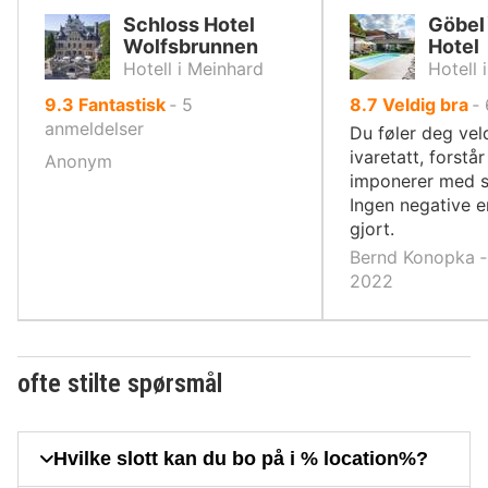
Schloss Hotel
Göbel`
Wolfsbrunnen
Hotel
Hotell i Meinhard
Hotell 
av
av
9.3
Fantastisk
‐
5
8.7
Veldig bra
‐
10,
10,
anmeldelser
Du føler deg vel
ivaretatt, forstår
Anonym
imponerer med si
Ingen negative e
gjort.
Bernd Konopka ‐
2022
ofte stilte spørsmål
Hvilke slott kan du bo på i % location%?