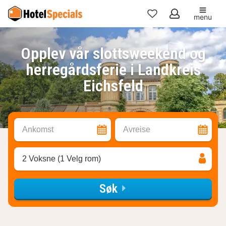
menu
Mine
favoritter
Opplev vår slottsweekend og
herregårdsferie i Landkreis
Eichsfeld
Ankomst
Avreise
2 Voksne (1 Velg rom)
Søk