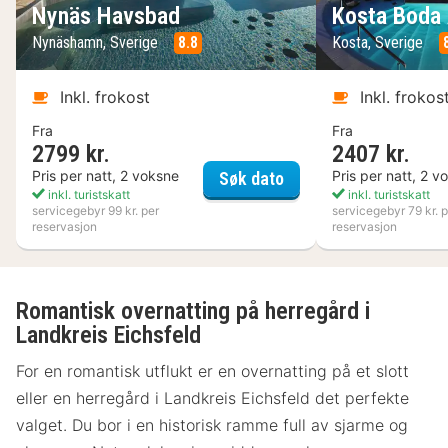
Nynäs Havsbad
Kosta Boda 
Nynäshamn, Sverige
8.8
Kosta, Sverige
Inkl. frokost
Inkl. frokos
Fra
Fra
2799 kr.
2407 kr.
Nynäs Havsbad
Pris per natt, 2 voksne
Pris per natt, 2 v
Søk dato
inkl. turistskatt
inkl. turistskatt
servicegebyr 99 kr. per
servicegebyr 79 kr. p
reservasjon
reservasjon
Romantisk overnatting på herregård i
Landkreis Eichsfeld
For en romantisk utflukt er en overnatting på et slott
eller en herregård i Landkreis Eichsfeld det perfekte
valget. Du bor i en historisk ramme full av sjarme og