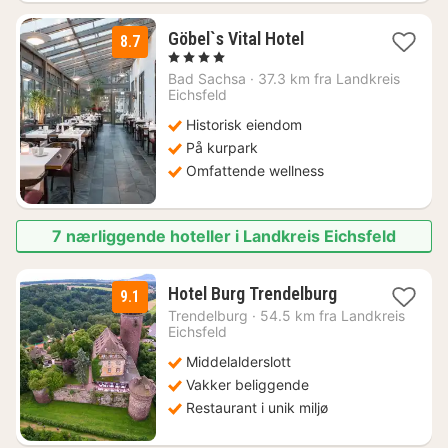
1
Göbel`s Vital Hotel
8.7
natt
, 4 Stjerner
fra
Bad Sachsa
·
37.3 km fra Landkreis
1830
Eichsfeld
kr.
Historisk eiendom
På kurpark
Omfattende wellness
7 nærliggende hoteller i Landkreis Eichsfeld
2
Hotel Burg Trendelburg
9.1
netter
Trendelburg
·
54.5 km fra Landkreis
fra
Eichsfeld
1706
Middelalderslott
kr.
Vakker beliggende
Restaurant i unik miljø