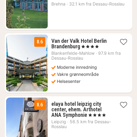
natt
Brehna
·
32.1 km fra Dessau-Rosslau
fra
1202
kr.
Van der Valk Hotel Berlin
8.6
1
Brandenburg
, 4 Stjerner
natt
Blankenfelde-Mahlow
·
97.9 km fra
fra
Dessau-Rosslau
1224
Moderne innredning
kr.
Vakre grønneområde
Helsesenter
elaya hotel leipzig city
8.6
center, ehem. Arthotel
1
ANA Symphonie
, 4 Stjerner
natt
Leipzig
·
56.5 km fra Dessau-
fra
Rosslau
845
kr.