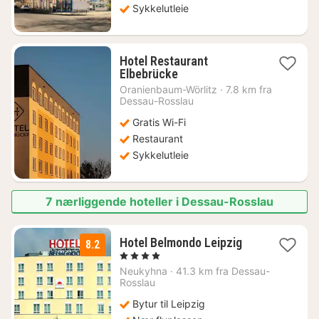
kr.
Sykkelutleie
Hotel Restaurant
1
Elbebrücke
natt
Oranienbaum-Wörlitz
·
7.8 km fra
fra
Dessau-Rosslau
1131
Gratis Wi-Fi
kr.
Restaurant
Sykkelutleie
7 nærliggende hoteller i Dessau-Rosslau
3
Hotel Belmondo Leipzig
8.2
netter
, 4 Stjerner
fra
Neukyhna
·
41.3 km fra Dessau-
585
Rosslau
kr.
Bytur til Leipzig