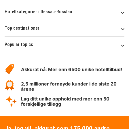
Hotellkategorier i Dessau-Rosslau
Top destinationer
Popular topics
Om
Hotelspecials
Akkurat nå: Mer enn 6500 unike hotelltilbud!
2,5 millioner fornøyde kunder i de siste 20
årene
Lag ditt unike opphold med mer enn 50
forskjellige tillegg
Ja, jeg vil, akkurat som 175 000 andre,