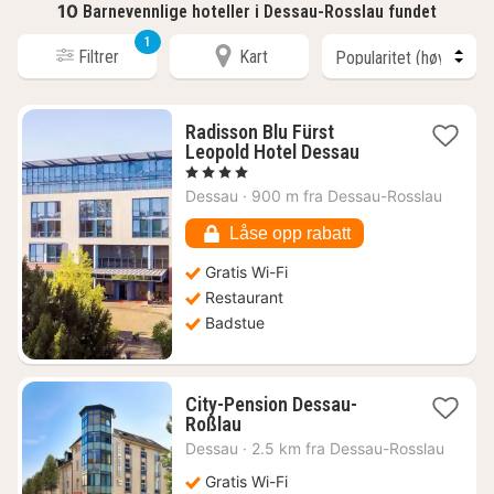
10
Barnevennlige hoteller i Dessau-Rosslau fundet
1
Filtrer
Kart
Radisson Blu Fürst
1
Leopold Hotel Dessau
natt
, 4 Stjerner
fra
Dessau
·
900 m fra Dessau-Rosslau
770
kr.
Låse opp rabatt
Gratis Wi-Fi
Restaurant
Badstue
City-Pension Dessau-
1
Roßlau
natt
Dessau
·
2.5 km fra Dessau-Rosslau
fra
669
Gratis Wi-Fi