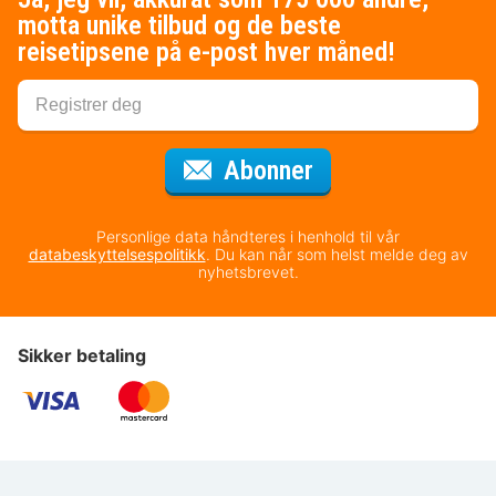
motta unike tilbud og de beste
reisetipsene på e-post hver måned!
for nyhetsbrevet
Abonner
Personlige data håndteres i henhold til vår
databeskyttelsespolitikk
. Du kan når som helst melde deg av
nyhetsbrevet.
Sikker betaling