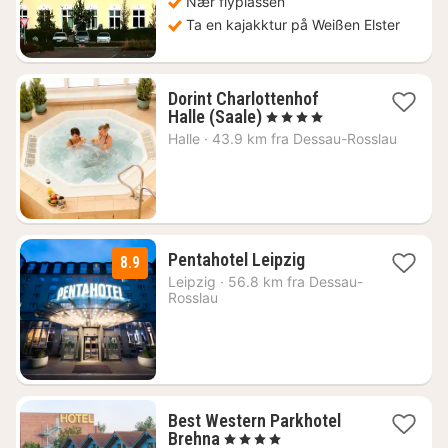
Nær flyplassen
Ta en kajakktur på Weißen Elster
Dorint Charlottenhof
1
Halle (Saale)
, 4 Stjerner
natt
Halle
·
43.9 km fra Dessau-Rosslau
fra
1557
kr.
1
Pentahotel Leipzig
8.9
natt
Leipzig
·
56.8 km fra Dessau-
fra
Rosslau
1239
kr.
Best Western Parkhotel
1
Brehna
, 4 Stjerner