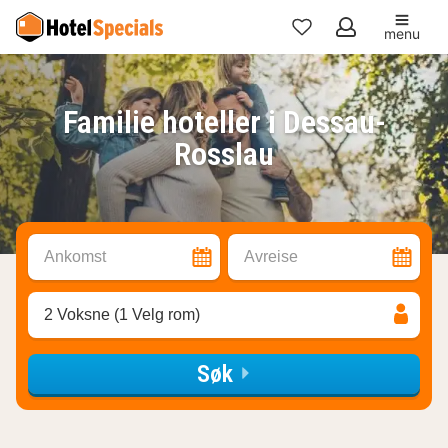
menu
Mine
favoritter
Familie hoteller i Dessau-
Rosslau
Ankomst
Avreise
2 Voksne (1 Velg rom)
Søk