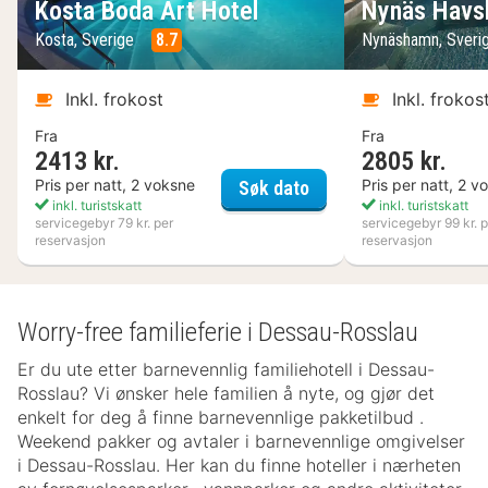
Kosta Boda Art Hotel
Nynäs Havs
Kosta, Sverige
8.7
Nynäshamn, Sveri
Inkl. frokost
Inkl. frokos
Fra
Fra
2413 kr.
2805 kr.
Kosta Boda Art Hotel
Pris per natt, 2 voksne
Pris per natt, 2 v
Søk dato
inkl. turistskatt
inkl. turistskatt
servicegebyr 79 kr. per
servicegebyr 99 kr. p
reservasjon
reservasjon
Worry-free familieferie i Dessau-Rosslau
Er du ute etter barnevennlig familiehotell i Dessau-
Rosslau? Vi ønsker hele familien å nyte, og gjør det
enkelt for deg å finne barnevennlige pakketilbud .
Weekend pakker og avtaler i barnevennlige omgivelser
i Dessau-Rosslau. Her kan du finne hoteller i nærheten