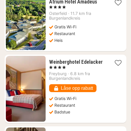
1
Atrium Hotel Amadeus
natt
, 4 Stjerner
fra
Osterfeld
·
11.7 km fra
958
Burgenlandkreis
kr.
Gratis Wi-Fi
Restaurant
Heis
1
Weinberghotel Edelacker
natt
, 4 Stjerner
fra
Freyburg
·
6.8 km fra
1775
Burgenlandkreis
kr.
Låse opp rabatt
Gratis Wi-Fi
Restaurant
Badstue