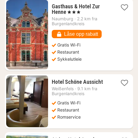
Gasthaus & Hotel Zur
1
Henne
, 3 Stjerner
natt
Naumburg
·
2.2 km fra
fra
Burgenlandkreis
891
kr.
Låse opp rabatt
Gratis Wi-Fi
Restaurant
Sykkelutleie
1
Hotel Schöne Aussicht
natt
Weißenfels
·
9.1 km fra
fra
Burgenlandkreis
1289
Gratis Wi-Fi
kr.
Restaurant
Romservice