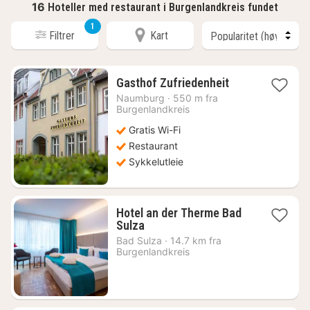
16
Hoteller med restaurant i Burgenlandkreis fundet
1
Filtrer
Kart
1
Gasthof Zufriedenheit
natt
Naumburg
·
550 m fra
fra
Burgenlandkreis
1916
Gratis Wi-Fi
kr.
Restaurant
Sykkelutleie
Hotel an der Therme Bad
1
Sulza
natt
Bad Sulza
·
14.7 km fra
fra
Burgenlandkreis
2266
kr.