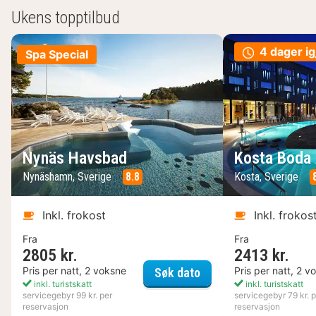
Ukens topptilbud
4 dager ig
Spa Special
Nynäs Havsbad
Kosta Boda 
Nynäshamn, Sverige
8.8
Kosta, Sverige
Inkl. frokost
Inkl. frokos
Fra
Fra
2805 kr.
2413 kr.
Nynäs Havsbad
Pris per natt, 2 voksne
Pris per natt, 2 v
Søk dato
inkl. turistskatt
inkl. turistskatt
servicegebyr 99 kr. per
servicegebyr 79 kr. p
reservasjon
reservasjon