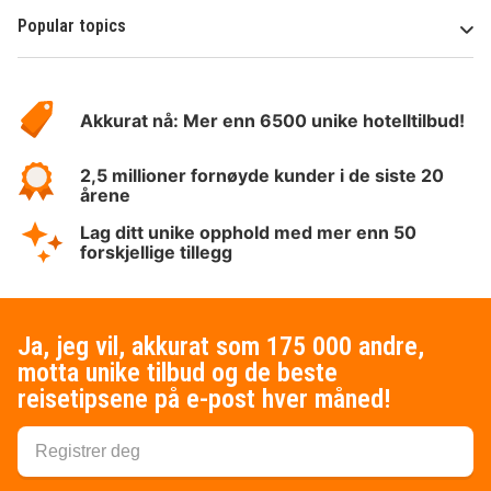
Popular topics
Om
Hotelspecials
Akkurat nå: Mer enn 6500 unike hotelltilbud!
2,5 millioner fornøyde kunder i de siste 20
årene
Lag ditt unike opphold med mer enn 50
forskjellige tillegg
Ja, jeg vil, akkurat som 175 000 andre,
motta unike tilbud og de beste
reisetipsene på e-post hver måned!