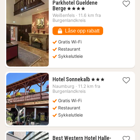
Parkhotel Gueldene
1
Berge
, 4 Stjerner
natt
Weißenfels
·
11.6 km fra
fra
Burgenlandkreis
1552
kr.
Låse opp rabatt
Gratis Wi-Fi
Restaurant
Sykkelutleie
1
Hotel Sonnekalb
, 3 Stjerner
natt
Naumburg
·
11.2 km fra
fra
Burgenlandkreis
1047
Gratis Wi-Fi
kr.
Restaurant
Sykkelutleie
Best Western Hotel Halle-