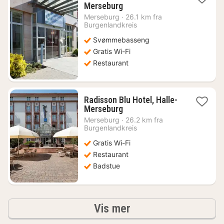
1
Merseburg
natt
Merseburg
·
26.1 km fra
fra
Burgenlandkreis
788
Svømmebasseng
kr.
Gratis Wi-Fi
Restaurant
Radisson Blu Hotel, Halle-
1
Merseburg
natt
Merseburg
·
26.2 km fra
fra
Burgenlandkreis
743
Gratis Wi-Fi
kr.
Restaurant
Badstue
Resultater
Vis mer