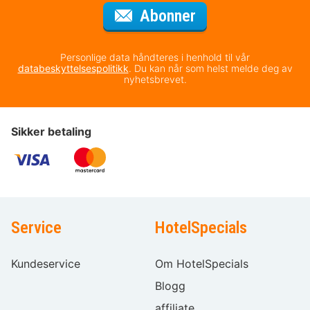
for nyhetsbrevet
Abonner
Personlige data håndteres i henhold til vår
databeskyttelsespolitikk
. Du kan når som helst melde deg av
nyhetsbrevet.
Sikker betaling
Service
HotelSpecials
Kundeservice
Om HotelSpecials
Blogg
affiliate