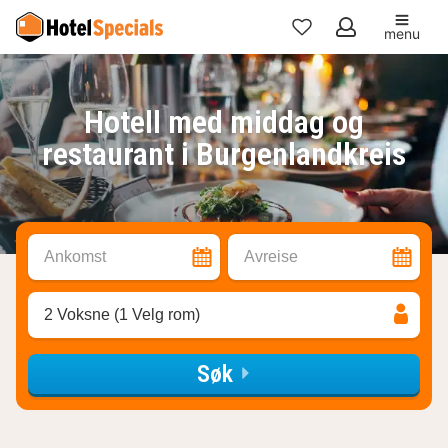
menu
Mine
favoritter
Hotell med middag og
restaurant i Burgenlandkreis
Ankomst
Avreise
2 Voksne (1 Velg rom)
Søk