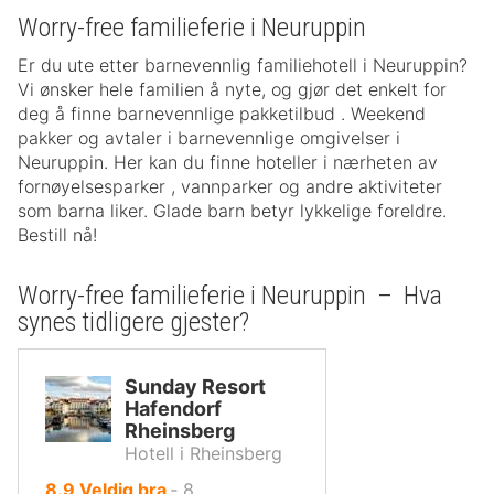
Worry-free familieferie i Neuruppin
Er du ute etter barnevennlig familiehotell i Neuruppin?
Vi ønsker hele familien å nyte, og gjør det enkelt for
deg å finne barnevennlige pakketilbud . Weekend
pakker og avtaler i barnevennlige omgivelser i
Neuruppin. Her kan du finne hoteller i nærheten av
fornøyelsesparker , vannparker og andre aktiviteter
som barna liker. Glade barn betyr lykkelige foreldre.
Bestill nå!
Worry-free familieferie i Neuruppin – Hva
synes tidligere gjester?
Sunday Resort
Hafendorf
Rheinsberg
Hotell i Rheinsberg
av
8.9
Veldig bra
‐
8