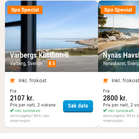
Spa Special
Spa Special
Varbergs Kusthotell
Nynäs Havs
Varberg, Sverige
8.5
Nynäshamn, Sveri
Inkl. frokost
Inkl. frokos
Fra
Fra
2107 kr.
2800 kr.
Varbergs Kusthotell
Pris per natt, 2 voksne
Pris per natt, 2 v
Søk dato
inkl. turistskatt
inkl. turistskatt
servicegebyr 99 kr. per
servicegebyr 99 kr. p
reservasjon
reservasjon