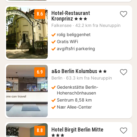
Hotel-Restaurant
8.6
1
Kronprinz
, 3 Stjerner
natt
Falkensee
·
42.2 km fra Neuruppin
fra
1393
rolig beliggenhet
kr.
Gratis WiFi
avgiftsfri parkering
2
a&o Berlin Kolumbus
, 2 Stjerner
6.9
netter
Berlin
·
63.3 km fra Neuruppin
fra
768
Gedenkstätte Berlin-
kr.
Hohenschönhausen
Sentrum 8,58 km
Nær Allee-Center
1
Hotel Birgit Berlin Mitte
8.8
natt
, 3 Stjerner