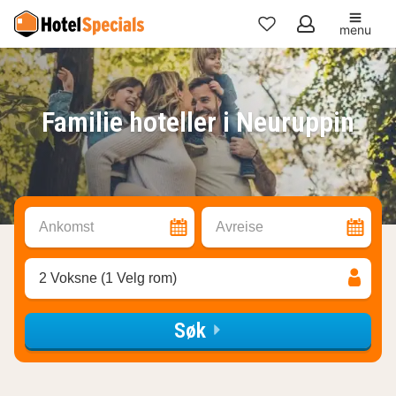
menu
Mine
favoritter
Familie hoteller i Neuruppin
Ankomst
Avreise
2 Voksne (1 Velg rom)
Søk