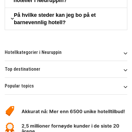
hoteller i Neuruppin?
På hvilke steder kan jeg bo på et
barnevennlig hotell?
Hotellkategorier i Neuruppin
Top destinationer
Popular topics
Om
Hotelspecials
Akkurat nå: Mer enn 6500 unike hotelltilbud!
2,5 millioner fornøyde kunder i de siste 20
årene