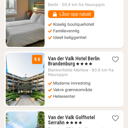
fra
Berlin
·
59.4 km fra Neuruppin
1096
kr.
Låse opp rabatt
Koselig boutiquehotell
Familievennlig
Ideell beliggenhet
Van der Valk Hotel Berlin
8.6
1
Brandenburg
, 4 Stjerner
natt
Blankenfelde-Mahlow
·
80.8 km fra
fra
Neuruppin
1221
Moderne innredning
kr.
Vakre grønneområde
Helsesenter
Van der Valk Golfhotel
1
Serrahn
, 4 Stjerner
natt