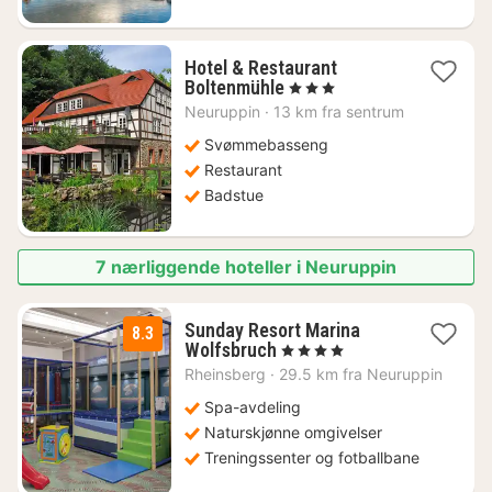
Hotel & Restaurant
1
Boltenmühle
, 3 Stjerner
natt
Neuruppin
·
13 km fra sentrum
fra
1147
Svømmebasseng
kr.
Restaurant
Badstue
7 nærliggende hoteller i Neuruppin
Sunday Resort Marina
8.3
2
Wolfsbruch
, 4 Stjerner
netter
Rheinsberg
·
29.5 km fra Neuruppin
fra
1089
Spa-avdeling
kr.
Naturskjønne omgivelser
Treningssenter og fotballbane