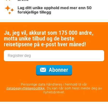
Lag ditt unike opphold med mer enn 50
forskjellige tillegg
Ja, jeg vil, akkurat som 175 000 andre,
motta unike tilbud og de beste
reisetipsene på e-post hver måned!
for nyhetsbrevet
Abonner
Personlige data håndteres i henhold til vår
databeskyttelsespolitikk
. Du kan når som helst melde deg av
nyhetsbrevet.