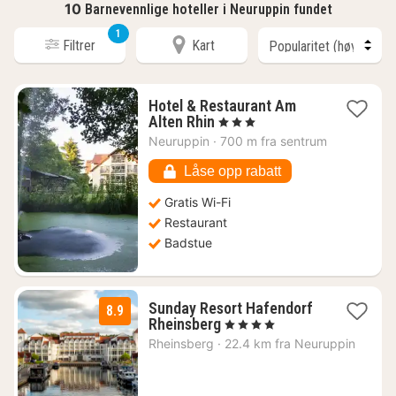
10
Barnevennlige hoteller i Neuruppin fundet
1
Filtrer
Kart
Hotel & Restaurant Am
1
Alten Rhin
, 3 Stjerner
natt
Neuruppin
·
700 m fra sentrum
fra
1103
Låse opp rabatt
kr.
Gratis Wi-Fi
Restaurant
Badstue
Sunday Resort Hafendorf
8.9
2
Rheinsberg
, 4 Stjerner
netter
Rheinsberg
·
22.4 km fra Neuruppin
fra
1089
kr.