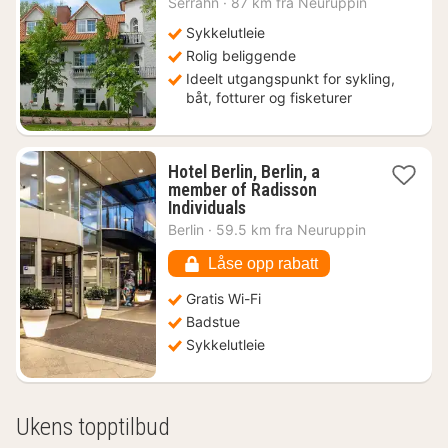
Serrahn
·
87 km fra Neuruppin
fra
1507
Sykkelutleie
kr.
Rolig beliggende
Ideelt utgangspunkt for sykling,
båt, fotturer og fisketurer
Hotel Berlin, Berlin, a
member of Radisson
1
Individuals
natt
Berlin
·
59.5 km fra Neuruppin
fra
713
Låse opp rabatt
kr.
Gratis Wi-Fi
Badstue
Sykkelutleie
Ukens topptilbud