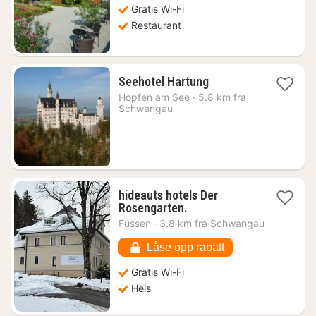
2519
Gratis Wi-Fi
kr.
Restaurant
2
Seehotel Hartung
netter
Hopfen am See
·
5.8 km fra
fra
Schwangau
2211
kr.
hideauts hotels Der
1
Rosengarten.
natt
Füssen
·
3.8 km fra Schwangau
fra
1551
Låse opp rabatt
kr.
Gratis Wi-Fi
Heis