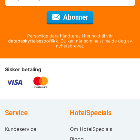
for nyhetsbrevet
Abonner
Personlige data håndteres i henhold til vår
databeskyttelsespolitikk
. Du kan når som helst melde deg av
nyhetsbrevet.
Sikker betaling
Service
HotelSpecials
Kundeservice
Om HotelSpecials
Blogg