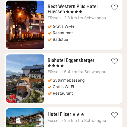
Best Western Plus Hotel
1
Fuessen
, 4 Stjerner
natt
Füssen
·
2.8 km fra Schwangau
fra
1576
Gratis Wi-Fi
kr.
Restaurant
Badstue
1
Biohotel Eggensberger
natt
, 4 Stjerner
fra
Füssen
·
5.4 km fra Schwangau
2924
kr.
Svømmebasseng
Gratis Wi-Fi
Restaurant
1
Hotel Filser
, 3 Stjerner
natt
Füssen
·
2.5 km fra Schwangau
fra