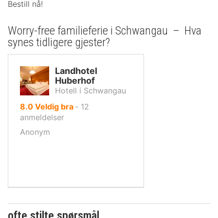
Bestill nå!
Worry-free familieferie i Schwangau – Hva
synes tidligere gjester?
Landhotel
Huberhof
Hotell i Schwangau
av
8.0
Veldig bra
‐
12
10,
anmeldelser
Anonym
ofte stilte spørsmål