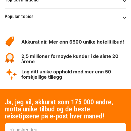
Popular topics
Om
Hotelspecials
Akkurat nå: Mer enn 6500 unike hotelltilbud!
2,5 millioner fornøyde kunder i de siste 20
årene
Lag ditt unike opphold med mer enn 50
forskjellige tillegg
Ja, jeg vil, akkurat som 175 000 andre,
motta unike tilbud og de beste
reisetipsene på e-post hver måned!