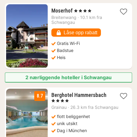
1
Moserhof
, 4 Stjerner
natt
Breitenwang
·
10.1 km fra
fra
Schwangau
1242
kr.
Låse opp rabatt
Gratis Wi-Fi
Badstue
Heis
2 nærliggende hoteller i Schwangau
1
Berghotel Hammersbach
8.7
natt
, 4 Stjerner
fra
Grainau
·
26.3 km fra Schwangau
1624
kr.
flott beliggenhet
unik utsikt
Dag i München