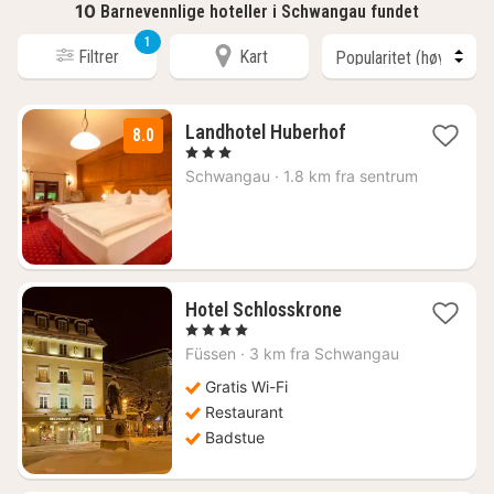
10
Barnevennlige hoteller i Schwangau fundet
1
Filtrer
Kart
2
Landhotel Huberhof
8.0
netter
, 3 Stjerner
fra
Schwangau
·
1.8 km fra sentrum
1683
kr.
1
Hotel Schlosskrone
natt
, 4 Stjerner
fra
Füssen
·
3 km fra Schwangau
2149
kr.
Gratis Wi-Fi
Restaurant
Badstue