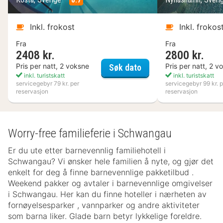
Inkl. frokost
Inkl. frokos
Fra
Fra
2408 kr.
2800 kr.
Kosta Boda Art Hotel
Pris per natt, 2 voksne
Pris per natt, 2 v
Søk dato
inkl. turistskatt
inkl. turistskatt
servicegebyr 79 kr. per
servicegebyr 99 kr. p
reservasjon
reservasjon
Worry-free familieferie i Schwangau
Er du ute etter barnevennlig familiehotell i
Schwangau? Vi ønsker hele familien å nyte, og gjør det
enkelt for deg å finne barnevennlige pakketilbud .
Weekend pakker og avtaler i barnevennlige omgivelser
i Schwangau. Her kan du finne hoteller i nærheten av
fornøyelsesparker , vannparker og andre aktiviteter
som barna liker. Glade barn betyr lykkelige foreldre.