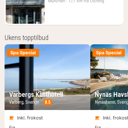
München
·
17.7 km fra Olching
fra
1014
kr.
Ukens topptilbud
Spa Special
Spa Special
Varbergs Kusthotell
Nynäs Havs
Varberg, Sverige
8.5
Nynäshamn, Sveri
Inkl. frokost
Inkl. frokos
Fra
Fra