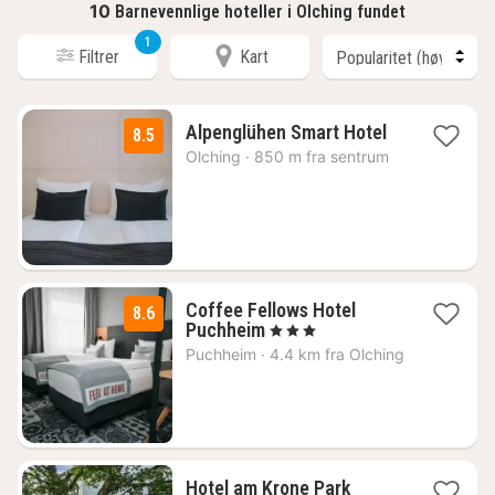
10
Barnevennlige hoteller i Olching fundet
1
Filtrer
Kart
2
Alpenglühen Smart Hotel
8.5
netter
Olching
·
850 m fra sentrum
fra
706
kr.
Coffee Fellows Hotel
8.6
2
Puchheim
, 3 Stjerner
netter
Puchheim
·
4.4 km fra Olching
fra
761
kr.
1
Hotel am Krone Park