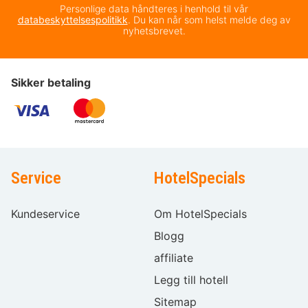
Personlige data håndteres i henhold til vår
databeskyttelsespolitikk
. Du kan når som helst melde deg av
nyhetsbrevet.
Sikker betaling
Service
HotelSpecials
Kundeservice
Om HotelSpecials
Blogg
affiliate
Legg till hotell
Sitemap