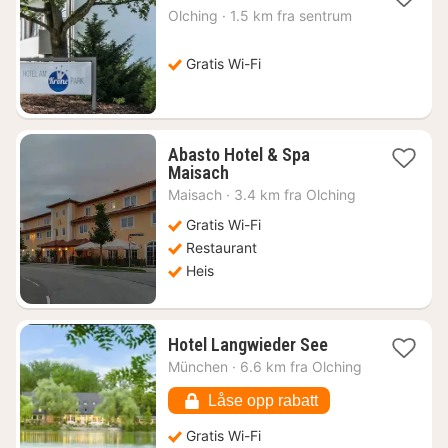
natt
Olching
·
1.5 km fra sentrum
fra
707
kr.
Gratis Wi-Fi
Abasto Hotel & Spa
1
Maisach
natt
Maisach
·
3.4 km fra Olching
fra
689
Gratis Wi-Fi
kr.
Restaurant
Heis
1
Hotel Langwieder See
natt
München
·
6.6 km fra Olching
fra
1545
Låse opp rabatt
kr.
Gratis Wi-Fi