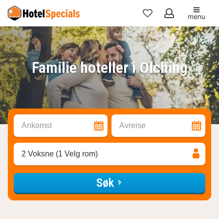
menu
Mine
favoritter
Familie hoteller i Olching
Ankomst
Avreise
2 Voksne (1 Velg rom)
Søk