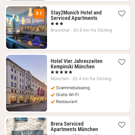
Stay2Munich Hotel and
8.1
1
Serviced Apartments
natt
, 3 Stjerner
fra
Brunnthal
·
30.9 km fra Olching
1091
kr.
Hotel Vier Jahreszeiten
1
Kempinski München
natt
, 5 Stjerner
fra
München
·
20.4 km fra Olching
4482
kr.
Svømmebasseng
Gratis Wi-Fi
Restaurant
Brera Serviced
1
Apartments München
natt