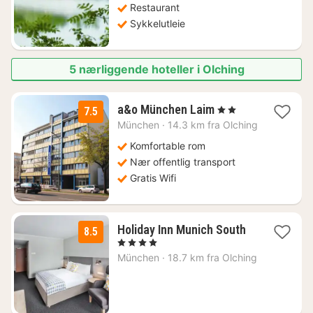
Restaurant
Sykkelutleie
5 nærliggende hoteller i Olching
2
a&o München Laim
, 2 Stjerner
7.5
netter
München
·
14.3 km fra Olching
fra
822
Komfortable rom
kr.
Nær offentlig transport
Gratis Wifi
1
Holiday Inn Munich South
8.5
natt
, 4 Stjerner
fra
München
·
18.7 km fra Olching
871
kr.