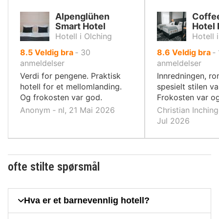
Alpenglühen
Coffe
Smart Hotel
Hotel
Hotell i Olching
Hotell 
av
av
8.5
Veldig bra
‐
30
8.6
Veldig bra
‐
10,
10,
anmeldelser
anmeldelser
Verdi for pengene. Praktisk
Innredningen, r
hotell for et mellomlanding.
spesielt stilen var
Og frokosten var god.
Frokosten var og
Anonym ‐ nl, 21 Mai 2026
Christian Inching
Jul 2026
ofte stilte spørsmål
Hva er et barnevennlig hotell?