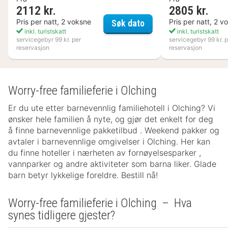
2112 kr.
2805 kr.
Varbergs Kusthotell
Pris per natt, 2 voksne
Pris per natt, 2 v
Søk dato
inkl. turistskatt
inkl. turistskatt
servicegebyr 99 kr. per
servicegebyr 99 kr. p
reservasjon
reservasjon
Worry-free familieferie i Olching
Er du ute etter barnevennlig familiehotell i Olching? Vi
ønsker hele familien å nyte, og gjør det enkelt for deg
å finne barnevennlige pakketilbud . Weekend pakker og
avtaler i barnevennlige omgivelser i Olching. Her kan
du finne hoteller i nærheten av fornøyelsesparker ,
vannparker og andre aktiviteter som barna liker. Glade
barn betyr lykkelige foreldre. Bestill nå!
Worry-free familieferie i Olching – Hva
synes tidligere gjester?