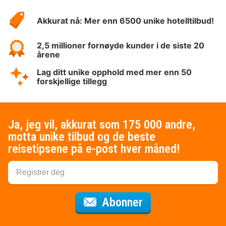
Hotelspecials
Akkurat nå: Mer enn 6500 unike hotelltilbud!
2,5 millioner fornøyde kunder i de siste 20
årene
Lag ditt unike opphold med mer enn 50
forskjellige tillegg
Ja, jeg vil, akkurat som 175 000 andre,
motta unike tilbud og de beste
reisetipsene på e-post hver måned!
for nyhetsbrevet
Abonner