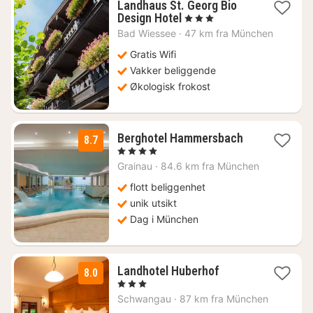
Landhaus St. Georg Bio
1
Design Hotel
, 3 Stjerner
natt
Bad Wiessee
·
47 km fra München
fra
1496
Gratis Wifi
kr.
Vakker beliggende
Økologisk frokost
1
Berghotel Hammersbach
8.7
natt
, 4 Stjerner
fra
Grainau
·
84.6 km fra München
1624
kr.
flott beliggenhet
unik utsikt
Dag i München
2
Landhotel Huberhof
8.0
netter
, 3 Stjerner
fra
Schwangau
·
87 km fra München
1683