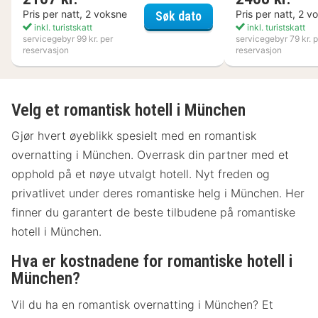
Varbergs Kusthotell
Pris per natt, 2 voksne
Pris per natt, 2 v
Søk dato
inkl. turistskatt
inkl. turistskatt
servicegebyr 99 kr. per
servicegebyr 79 kr. p
reservasjon
reservasjon
Velg et romantisk hotell i München
Gjør hvert øyeblikk spesielt med en romantisk
overnatting i München. Overrask din partner med et
opphold på et nøye utvalgt hotell. Nyt freden og
privatlivet under deres romantiske helg i München. Her
finner du garantert de beste tilbudene på romantiske
hotell i München.
Hva er kostnadene for romantiske hotell i
München?
Vil du ha en romantisk overnatting i München? Et