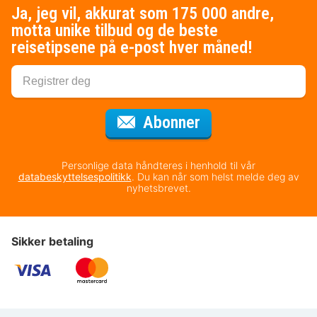
Ja, jeg vil, akkurat som 175 000 andre,
motta unike tilbud og de beste
reisetipsene på e-post hver måned!
for nyhetsbrevet
Abonner
Personlige data håndteres i henhold til vår
databeskyttelsespolitikk
. Du kan når som helst melde deg av
nyhetsbrevet.
Sikker betaling