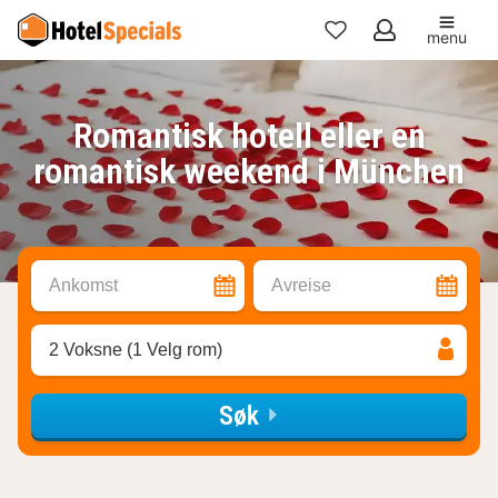
menu
Mine
favoritter
Romantisk hotell eller en
romantisk weekend i München
Ankomst
Avreise
2 Voksne (1 Velg rom)
Søk