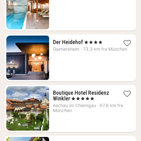
fra
1419
kr.
1
Der Heidehof
, 4 Stjerner
natt
Gaimersheim
·
73.3 km fra München
fra
1540
kr.
Boutique Hotel Residenz
1
Winkler
, 5 Stjerner
natt
Aschau im Chiemgau
·
67.8 km fra
fra
München
1980
kr.