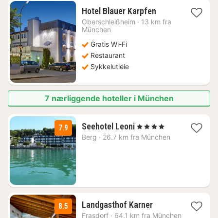
1
Hotel Blauer Karpfen
natt
Oberschleißheim
·
13 km fra
fra
München
993
Gratis Wi-Fi
kr.
Restaurant
Sykkelutleie
7 nærliggende hoteller i München
2
Seehotel Leoni
, 4 Stjerner
7.9
netter
Berg
·
26.7 km fra München
fra
1711
kr.
1
Landgasthof Karner
8.5
natt
Frasdorf
·
64.1 km fra München