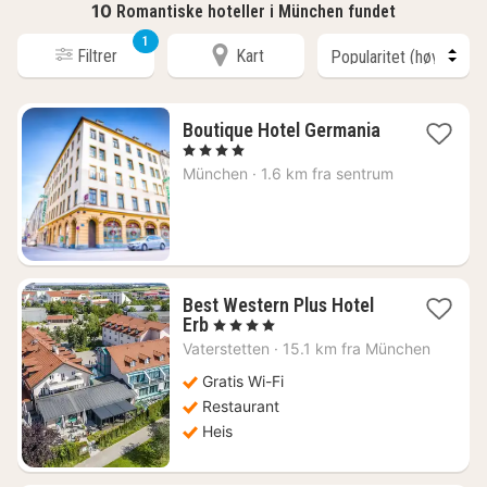
10
Romantiske hoteller i München fundet
1
Filtrer
Kart
1
Boutique Hotel Germania
natt
, 4 Stjerner
fra
München
·
1.6 km fra sentrum
5279
kr.
Best Western Plus Hotel
1
Erb
, 4 Stjerner
natt
Vaterstetten
·
15.1 km fra München
fra
1008
Gratis Wi-Fi
kr.
Restaurant
Heis