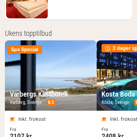
kr.
Ukens topptilbud
2 dager ig
Spa Special
Varbergs Kusthotell
Kosta Boda 
Varberg, Sverige
8.5
Kosta, Sverige
Inkl. frokost
Inkl. frokos
Fra
Fra
2107 kr.
2408 kr.