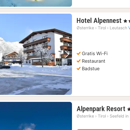
1
Hotel Alpennest
, 3 
na
Østerrike
›
Tirol
›
Leutasch
fr
1
kr
Gratis Wi-Fi
Forrige bilde
Neste bilde
Restaurant
Badstue
Alpenpark Resort
, 
n
Østerrike
›
Tirol
›
Seefeld in 
f