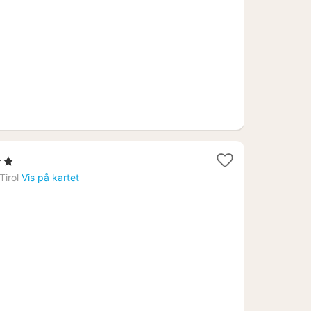
r.
ner
Tirol
Vis på kartet
3