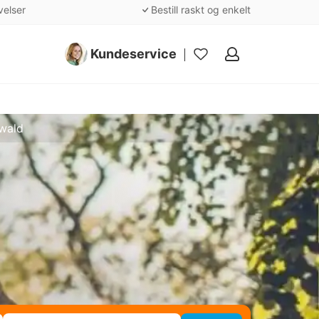
velser
Bestill raskt og enkelt
Kundeservice
Mine
favoritter
nwald