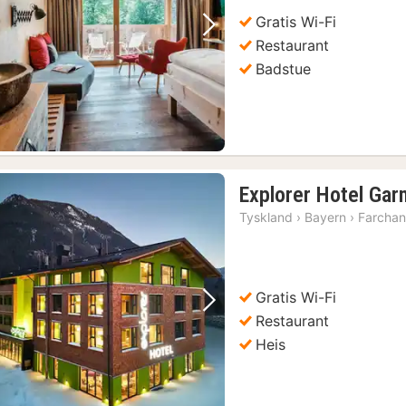
kr.
Gratis Wi-Fi
Forrige bilde
Neste bilde
Restaurant
Badstue
Explorer Hotel Gar
Tyskland
›
Bayern
›
Farchan
Gratis Wi-Fi
Forrige bilde
Neste bilde
Restaurant
Heis