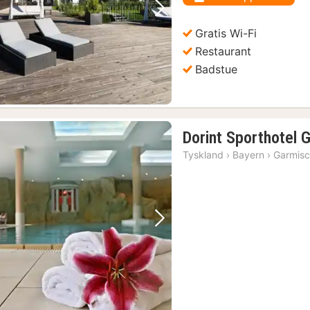
kr.
Forrige bilde
Neste bilde
Gratis Wi-Fi
Restaurant
Badstue
Dorint Sporthotel 
Tyskland
›
Bayern
›
Garmisc
Forrige bilde
Neste bilde