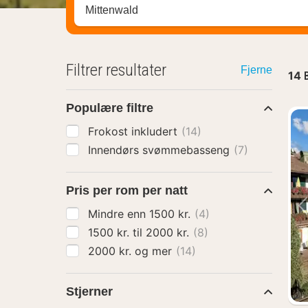
Søk hotell, region eller by
Filtrer resultater
Fjerne
14
Populære filtre
Frokost inkludert
(14)
Innendørs svømmebasseng
(7)
Pris per rom per natt
Mindre enn 1500 kr.
(4)
1500 kr. til 2000 kr.
(8)
2000 kr. og mer
(14)
Stjerner