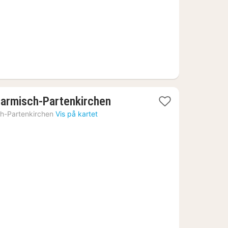
1
Garmisch-Partenkirchen
natt
h-Partenkirchen
Vis på kartet
fra
1399
kr.