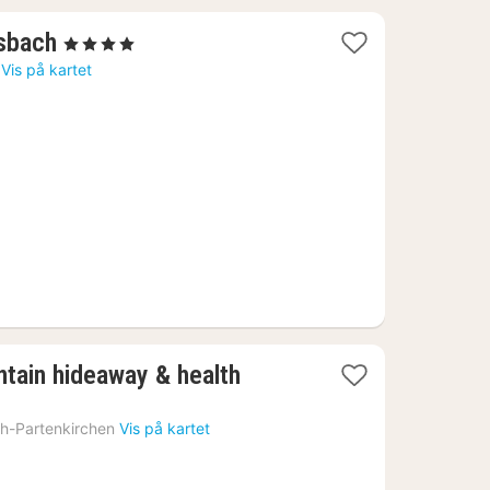
1
sbach
, 4 Stjerner
natt
Vis på kartet
fra
1627
kr.
tain hideaway & health
h-Partenkirchen
Vis på kartet