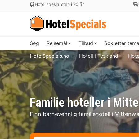
Hotellspesialisten i 20 år
Søg
Reisemål
Tilbud
Søk etter tem
HotelSpecials.no
Hotell i Tyskland
Hote
Familie hoteller i Mitt
Finn barnevennlig familiehotell i Mittenwa