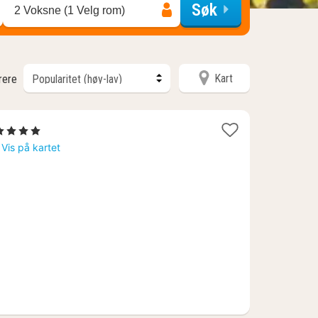
Søk
2 Voksne (1 Velg rom)
Kart
trere
1
 4 Stjerner
natt
Vis på kartet
fra
2628
r.