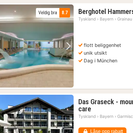
Berghotel Hammer
Veldig bra
8.7
Tyskland
›
Bayern
›
Grainau
flott beliggenhet
Forrige bilde
Neste bilde
unik utsikt
Dag i München
Garmisch-Partenkirchen: Ekspresstur til slottet Neuschwanstein
(4)
Das Graseck - moun
1
care
natt
Tyskland
›
Bayern
›
Garmisc
fra
3762
Låse opp rabatt