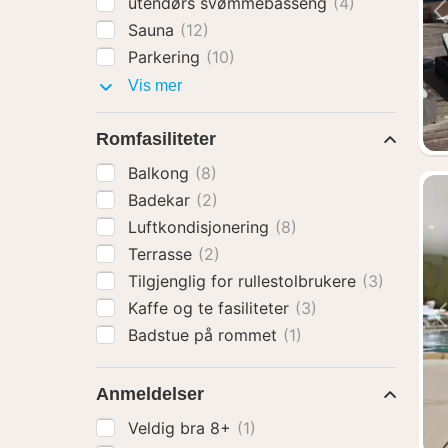
utendørs svømmebasseng
(4)
Sauna
(12)
Parkering
(10)
Fasiliteter
Vis mer
Romfasiliteter
Balkong
(8)
Badekar
(2)
Luftkondisjonering
(8)
Terrasse
(2)
Tilgjenglig for rullestolbrukere
(3)
Kaffe og te fasiliteter
(3)
Badstue på rommet
(1)
Anmeldelser
Veldig bra 8+
(1)