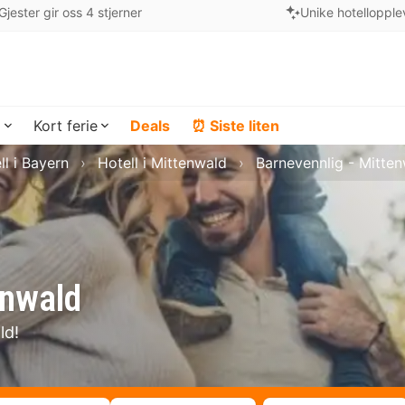
Gjester gir oss 4 stjerner
Unike hotellopple
a
Kort ferie
Deals
⏰ Siste liten
ll i Bayern
Hotell i Mittenwald
Barnevennlig - Mitte
enwald
ld!