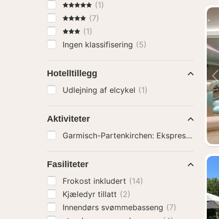
5 Stjerner
(1)
4 Stjerner
(7)
3 Stjerner
(1)
Ingen klassifisering
(5)
Hotelltillegg
Udlejning af elcykel
(1)
Aktiviteter
Fasiliteter
Frokost inkludert
(14)
Kjæledyr tillatt
(2)
Innendørs svømmebasseng
(7)