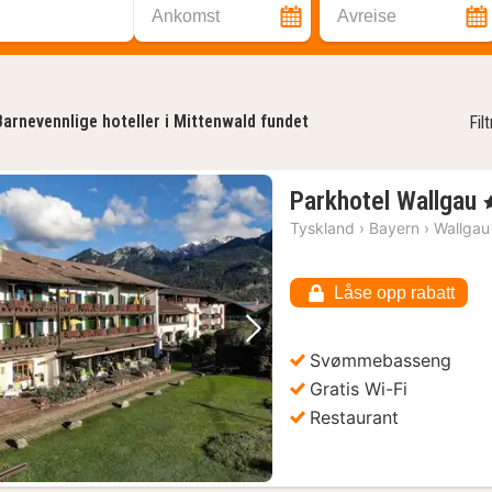
Ankomst
Avreise
Barnevennlige hoteller i Mittenwald fundet
Fil
Parkhotel Wallgau
,
Tyskland
›
Bayern
›
Wallgau
Låse opp rabatt
k
Forrige bilde
Neste bilde
Svømmebasseng
Gratis Wi-Fi
Restaurant