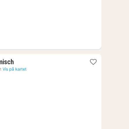
1
misch
natt
t
Vis på kartet
fra
1430
kr.