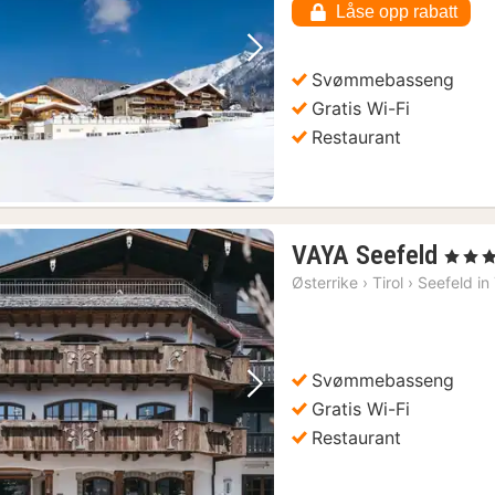
Låse opp rabatt
k
Forrige bilde
Neste bilde
Svømmebasseng
Gratis Wi-Fi
Restaurant
1
VAYA Seefeld
, 4 Stjer
natt
Østerrike
›
Tirol
›
Seefeld in 
fra
190
kr.
Svømmebasseng
Forrige bilde
Neste bilde
Gratis Wi-Fi
Restaurant