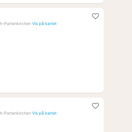
t
h-Partenkirchen
Vis på kartet
24
h-Partenkirchen
Vis på kartet
4