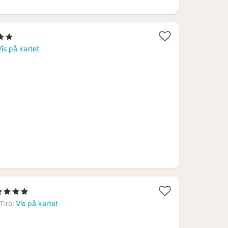
Stjerner
tt
Vis på kartet
a
260
.
1
4 Stjerner
att
Tirol
Vis på kartet
ra
2403