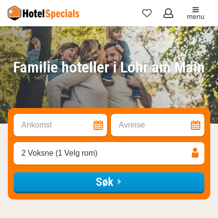
menu
Mine
favoritter
Familie hoteller i Lohr am Main
Ankomst
Avreise
2 Voksne (1 Velg rom)
Søk