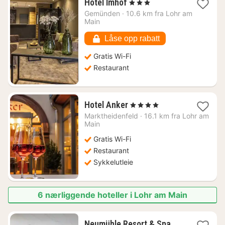
1
Hotel Imhof
, 3 Stjerner
natt
Gemünden
·
10.6 km fra Lohr am
fra
Main
1349
kr.
Låse opp rabatt
Gratis Wi-Fi
Restaurant
1
Hotel Anker
, 4 Stjerner
natt
Marktheidenfeld
·
16.1 km fra Lohr am
fra
Main
1450
Gratis Wi-Fi
kr.
Restaurant
Sykkelutleie
6 nærliggende hoteller i Lohr am Main
1
Neumühle Resort & Spa