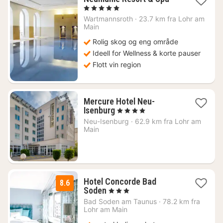
natt
, 5 Stjerner
fra
Wartmannsroth
·
23.7 km fra Lohr am
3179
Main
kr.
Rolig skog og eng område
Ideell for Wellness & korte pauser
Flott vin region
Mercure Hotel Neu-
1
Isenburg
, 4 Stjerner
natt
Neu-Isenburg
·
62.9 km fra Lohr am
fra
Main
974
kr.
Hotel Concorde Bad
8.6
1
Soden
, 3 Stjerner
natt
Bad Soden am Taunus
·
78.2 km fra
fra
Lohr am Main
1128