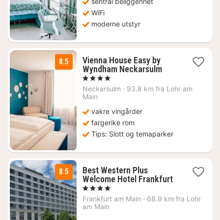
sentral beliggenhet
kr.
WiFi
moderne utstyr
Vienna House Easy by
8.5
2
Wyndham Neckarsulm
netter
, 4 Stjerner
fra
Neckarsulm
·
93.8 km fra Lohr am
990
Main
kr.
vakre vingårder
fargerike rom
Tips: Slott og temaparker
Best Western Plus
8.5
1
Welcome Hotel Frankfurt
natt
, 4 Stjerner
fra
Frankfurt am Main
·
68.9 km fra Lohr
2112
am Main
kr.