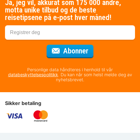
Ja, jeg vil, akkurat som 175 000 andre,
motta unike tilbud og de beste
reisetipsene på e-post hver måned!
for nyhetsbrevet
Abonner
Personlige data håndteres i henhold til vår
databeskyttelsespolitikk
. Du kan når som helst melde deg av
nyhetsbrevet.
Sikker betaling