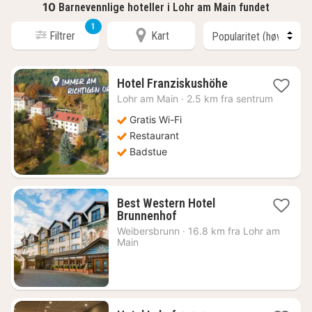
10
Barnevennlige hoteller i Lohr am Main fundet
1
Filtrer
Kart
1
Hotel Franziskushöhe
natt
Lohr am Main
·
2.5 km fra sentrum
fra
1094
Gratis Wi-Fi
kr.
Restaurant
Badstue
Best Western Hotel
1
Brunnenhof
natt
Weibersbrunn
·
16.8 km fra Lohr am
fra
Main
1397
kr.