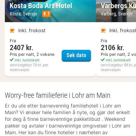
Kosta Boda Art Hotel
Varbergs Ku
Kosta, Sverige
8.7
Varberg, Sverige
Inkl. frokost
Inkl. frokos
Fra
Fra
2407 kr.
2106 kr.
Kosta Boda Art Hotel
Pris per natt, 2 voksne
Pris per natt, 2 v
Søk dato
inkl. turistskatt
inkl. turistskatt
servicegebyr 79 kr. per
servicegebyr 99 kr. p
reservasjon
reservasjon
Worry-free familieferie i Lohr am Main
Er du ute etter barnevennlig familiehotell i Lohr am
Main? Vi ønsker hele familien å nyte, og gjør det enkelt
for deg å finne barnevennlige pakketilbud . Weekend
pakker og avtaler i barnevennlige omgivelser i Lohr am
Main. Her kan du finne hoteller i nærheten av