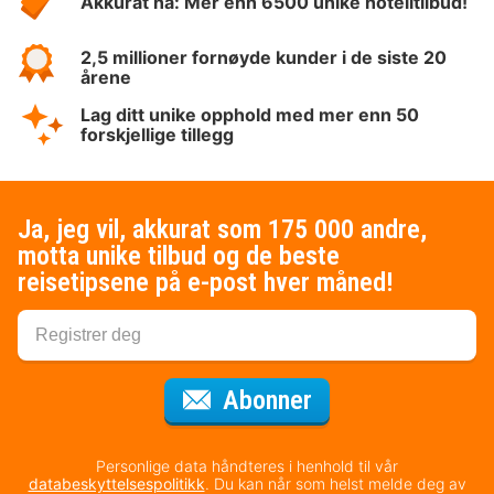
Akkurat nå: Mer enn 6500 unike hotelltilbud!
2,5 millioner fornøyde kunder i de siste 20
årene
Lag ditt unike opphold med mer enn 50
forskjellige tillegg
Ja, jeg vil, akkurat som 175 000 andre,
motta unike tilbud og de beste
reisetipsene på e-post hver måned!
for nyhetsbrevet
Abonner
Personlige data håndteres i henhold til vår
databeskyttelsespolitikk
. Du kan når som helst melde deg av