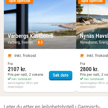
Spa Special
Spa Special
Varbergs Kusthotell
Nynäs Havs
Varberg, Sverige
8.5
Nynäshamn, Sveri
Inkl. frokost
Inkl. frokos
Fra
Fra
2107 kr.
2800 kr.
Varbergs Kusthotell
Pris per natt, 2 voksne
Pris per natt, 2 v
Søk dato
inkl. turistskatt
inkl. turistskatt
servicegebyr 99 kr. per
servicegebyr 99 kr. p
reservasjon
reservasjon
Leter du etter en leilighetshotell i Garmisch-