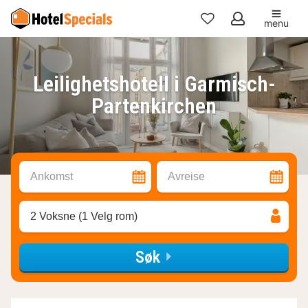
menu
Mine
favoritter
Leilighetshotell i Garmisch-
Partenkirchen
Ankomst
Avreise
2 Voksne (1 Velg rom)
Søk