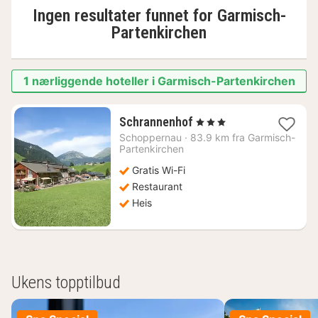
Ingen resultater funnet for
Garmisch-
Partenkirchen
1 nærliggende hoteller i Garmisch-Partenkirchen
1
Schrannenhof
, 3 Stjerner
natt
Schoppernau
·
83.9 km fra Garmisch-
fra
Partenkirchen
1034
Gratis Wi-Fi
kr.
Restaurant
Heis
Ukens topptilbud