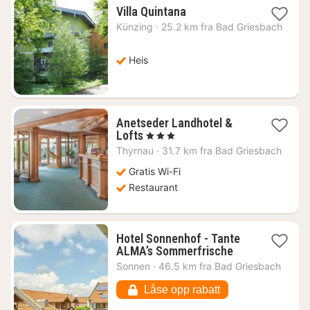
1
Villa Quintana
natt
Künzing
·
25.2 km fra Bad Griesbach
fra
869
kr.
Heis
Anetseder Landhotel &
1
Lofts
, 3 Stjerner
natt
Thyrnau
·
31.7 km fra Bad Griesbach
fra
1258
Gratis Wi-Fi
kr.
Restaurant
Hotel Sonnenhof - Tante
1
ALMA’s Sommerfrische
natt
Sonnen
·
46.5 km fra Bad Griesbach
fra
945
Låse opp rabatt
kr.