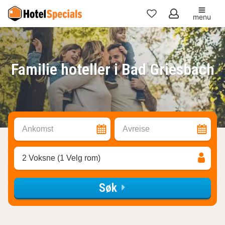
menu
Mine
favoritter
Familie hoteller i Bad Griesbach
Ankomst
Avreise
2 Voksne (1 Velg rom)
Søk