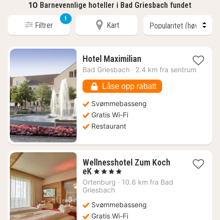
10
Barnevennlige hoteller i Bad Griesbach fundet
1
Filtrer
Kart
1
Hotel Maximilian
natt
Bad Griesbach
·
2.4 km fra sentrum
fra
1063
Låse opp rabatt
kr.
Svømmebasseng
Gratis Wi-Fi
Restaurant
Wellnesshotel Zum Koch
1
eK
, 4 Stjerner
natt
Ortenburg
·
10.6 km fra Bad
fra
Griesbach
1186
Svømmebasseng
kr.
Gratis Wi-Fi