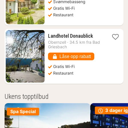
Svømmebasseng
Gratis Wi-Fi
Restaurant
1
Landhotel Donaublick
natt
Obernzell
·
34.5 km fra Bad
fra
Griesbach
1200
kr.
Låse opp rabatt
Gratis Wi-Fi
Restaurant
Ukens topptilbud
3 dager ig
Spa Special