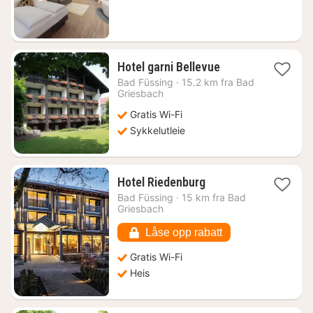
kr.
1
Hotel garni Bellevue
natt
Bad Füssing
·
15.2 km fra Bad
fra
Griesbach
1275
Gratis Wi-Fi
kr.
Sykkelutleie
1
Hotel Riedenburg
natt
Bad Füssing
·
15 km fra Bad
fra
Griesbach
1566
kr.
Låse opp rabatt
Gratis Wi-Fi
Heis