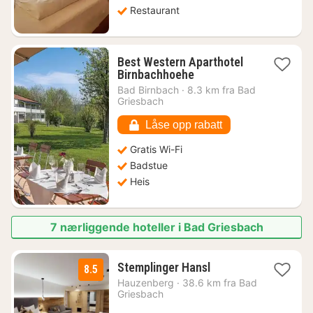
Restaurant
Best Western Aparthotel
1
Birnbachhoehe
natt
Bad Birnbach
·
8.3 km fra Bad
fra
Griesbach
1587
kr.
Låse opp rabatt
Gratis Wi-Fi
Badstue
Heis
7 nærliggende hoteller i Bad Griesbach
1
Stemplinger Hansl
8.5
natt
Hauzenberg
·
38.6 km fra Bad
fra
Griesbach
992