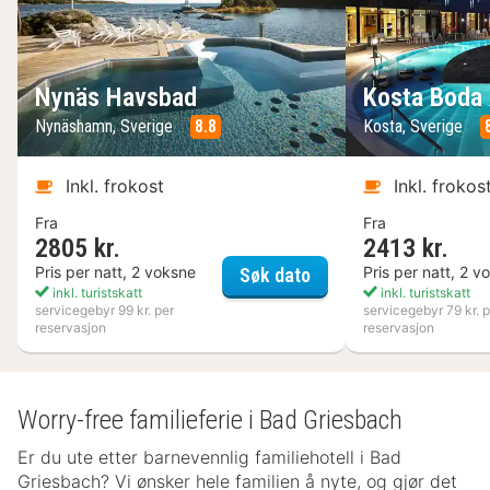
Nynäs Havsbad
Kosta Boda 
Nynäshamn, Sverige
8.8
Kosta, Sverige
Inkl. frokost
Inkl. frokos
Fra
Fra
2805 kr.
2413 kr.
Nynäs Havsbad
Pris per natt, 2 voksne
Pris per natt, 2 v
Søk dato
inkl. turistskatt
inkl. turistskatt
servicegebyr 99 kr. per
servicegebyr 79 kr. p
reservasjon
reservasjon
Worry-free familieferie i Bad Griesbach
Er du ute etter barnevennlig familiehotell i Bad
Griesbach? Vi ønsker hele familien å nyte, og gjør det