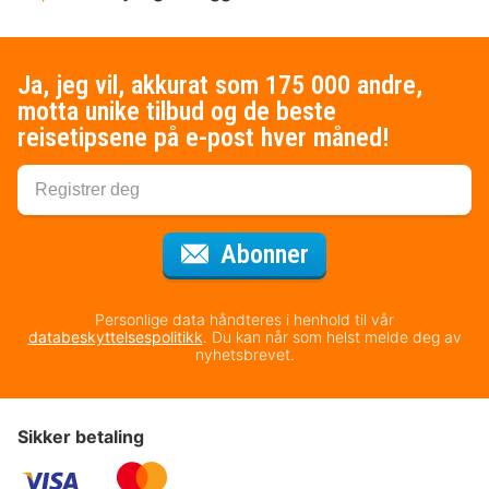
Ja, jeg vil, akkurat som 175 000 andre,
motta unike tilbud og de beste
reisetipsene på e-post hver måned!
for nyhetsbrevet
Abonner
Personlige data håndteres i henhold til vår
databeskyttelsespolitikk
. Du kan når som helst melde deg av
nyhetsbrevet.
Sikker betaling