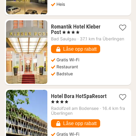
Heis
Romantik Hotel Kleber
1
Post
, 4 Stjerner
natt
Bad Saulgau
·
37.1 km fra Überlingen
fra
1347
Låse opp rabatt
kr.
Gratis Wi-Fi
Restaurant
Badstue
1
Hotel Bora HotSpaResort
natt
, 4 Stjerner
fra
Radolfzell am Bodensee
·
16.4 km fra
2558
Überlingen
kr.
Låse opp rabatt
Gratis Wi-Fi