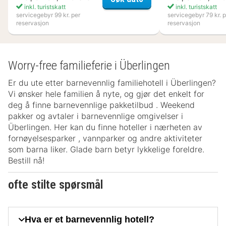
inkl. turistskatt
inkl. turistskatt
servicegebyr 99 kr. per
servicegebyr 79 kr. p
reservasjon
reservasjon
Worry-free familieferie i Überlingen
Er du ute etter barnevennlig familiehotell i Überlingen?
Vi ønsker hele familien å nyte, og gjør det enkelt for
deg å finne barnevennlige pakketilbud . Weekend
pakker og avtaler i barnevennlige omgivelser i
Überlingen. Her kan du finne hoteller i nærheten av
fornøyelsesparker , vannparker og andre aktiviteter
som barna liker. Glade barn betyr lykkelige foreldre.
Bestill nå!
ofte stilte spørsmål
Hva er et barnevennlig hotell?