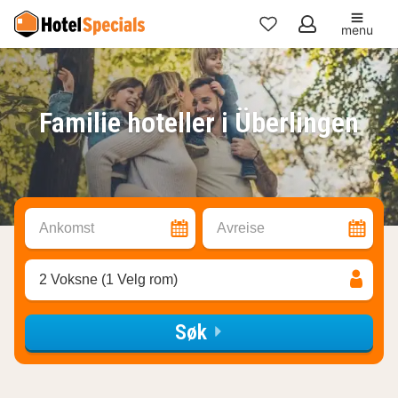
menu
Mine
favoritter
Familie hoteller i Überlingen
Ankomst
Avreise
2 Voksne (1 Velg rom)
Søk