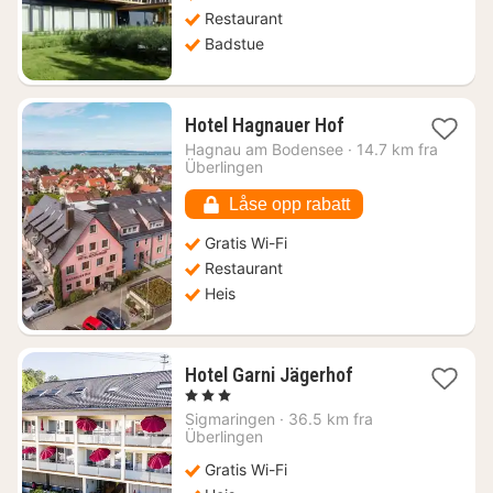
Restaurant
Badstue
1
Hotel Hagnauer Hof
natt
Hagnau am Bodensee
·
14.7 km fra
fra
Überlingen
1632
kr.
Låse opp rabatt
Gratis Wi-Fi
Restaurant
Heis
1
Hotel Garni Jägerhof
natt
, 3 Stjerner
fra
Sigmaringen
·
36.5 km fra
1490
Überlingen
kr.
Gratis Wi-Fi