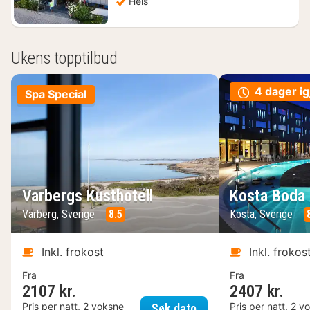
Heis
Ukens topptilbud
4 dager ig
Spa Special
Varbergs Kusthotell
Kosta Boda 
Varberg, Sverige
8.5
Kosta, Sverige
Inkl. frokost
Inkl. frokos
Fra
Fra
2107 kr.
2407 kr.
Varbergs Kusthotell
Pris per natt, 2 voksne
Pris per natt, 2 v
Søk dato