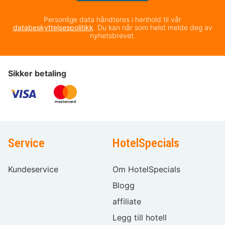
Personlige data håndteres i henhold til vår
databeskyttelsespolitikk
. Du kan når som helst melde deg av
nyhetsbrevet.
Sikker betaling
Service
HotelSpecials
Kundeservice
Om HotelSpecials
Blogg
affiliate
Legg till hotell