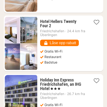
1046
kr.
Hotel Hellers Twenty
1
Four 2
natt
Friedrichshafen
·
24.4 km fra
fra
Überlingen
900
kr.
Låse opp rabatt
Gratis Wi-Fi
Restaurant
Badstue
Holiday Inn Express
Friedrichshafen, an IHG
1
Hotel
, 3 Stjerner
natt
Friedrichshafen
·
26.7 km fra
fra
Überlingen
1013
Gratis Wi-Fi
kr.