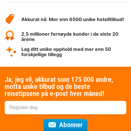
Om
Hotelspecials
Akkurat nå: Mer enn 6500 unike hotelltilbud!
2,5 millioner fornøyde kunder i de siste 20
årene
Lag ditt unike opphold med mer enn 50
forskjellige tillegg
Ja, jeg vil, akkurat som 175 000 andre,
motta unike tilbud og de beste
reisetipsene på e-post hver måned!
for nyhetsbrevet
Abonner