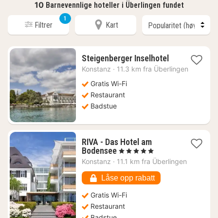
10
Barnevennlige hoteller i Überlingen fundet
1
Filtrer
Kart
1
Steigenberger Inselhotel
natt
Konstanz
·
11.3 km fra Überlingen
fra
3030
Gratis Wi-Fi
kr.
Restaurant
Badstue
RIVA - Das Hotel am
1
Bodensee
, 5 Stjerner
natt
Konstanz
·
11.1 km fra Überlingen
fra
5483
Låse opp rabatt
kr.
Gratis Wi-Fi
Restaurant
Badstue