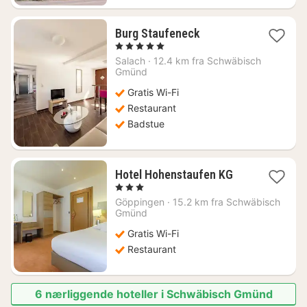
1
Burg Staufeneck
natt
, 5 Stjerner
fra
Salach
·
12.4 km fra Schwäbisch
2604
Gmünd
kr.
Gratis Wi-Fi
Restaurant
Badstue
1
Hotel Hohenstaufen KG
natt
, 3 Stjerner
fra
Göppingen
·
15.2 km fra Schwäbisch
833
Gmünd
kr.
Gratis Wi-Fi
Restaurant
6 nærliggende hoteller i Schwäbisch Gmünd