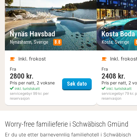
Nynäs Havsbad
Kosta Boda 
Nynäshamn, Sverige
8.8
Kosta, Sverige
Inkl. frokost
Inkl. frokos
Fra
Fra
2800 kr.
2408 kr.
Nynäs Havsbad
Pris per natt, 2 voksne
Pris per natt, 2 v
Søk dato
inkl. turistskatt
inkl. turistskatt
servicegebyr 99 kr. per
servicegebyr 79 kr. p
reservasjon
reservasjon
Worry-free familieferie i Schwäbisch Gmünd
Er du ute etter barnevennlig familiehotell i Schwäbisch