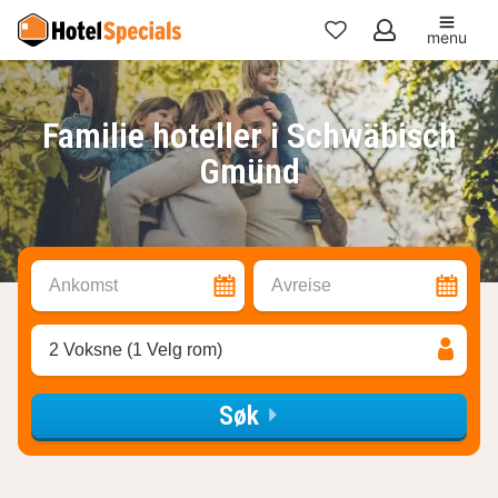
menu
Mine
favoritter
Familie hoteller i Schwäbisch
Gmünd
Ankomst
Avreise
2 Voksne (1 Velg rom)
Søk