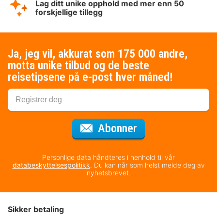
Lag ditt unike opphold med mer enn 50
forskjellige tillegg
Ja, jeg vil, akkurat som 175 000 andre,
motta unike tilbud og de beste
reisetipsene på e-post hver måned!
for nyhetsbrevet
Abonner
Personlige data håndteres i henhold til vår
databeskyttelsespolitikk
. Du kan når som helst melde deg av
nyhetsbrevet.
Sikker betaling