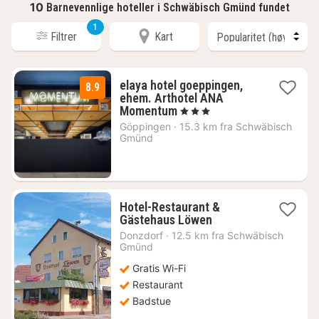
10
Barnevennlige hoteller i Schwäbisch Gmünd fundet
1
Filtrer
Kart
elaya hotel goeppingen,
8.9
ehem. Arthotel ANA
1
Momentum
, 3 Stjerner
natt
Göppingen
·
15.3 km fra Schwäbisch
fra
Gmünd
583
kr.
Hotel-Restaurant &
1
Gästehaus Löwen
natt
Donzdorf
·
12.5 km fra Schwäbisch
fra
Gmünd
617
Gratis Wi-Fi
kr.
Restaurant
Badstue