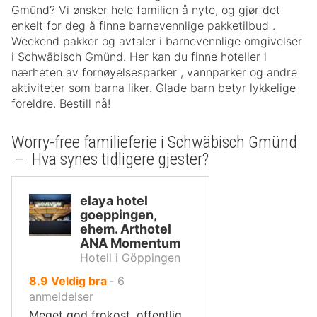
Gmünd? Vi ønsker hele familien å nyte, og gjør det
enkelt for deg å finne barnevennlige pakketilbud .
Weekend pakker og avtaler i barnevennlige omgivelser
i Schwäbisch Gmünd. Her kan du finne hoteller i
nærheten av fornøyelsesparker , vannparker og andre
aktiviteter som barna liker. Glade barn betyr lykkelige
foreldre. Bestill nå!
Worry-free familieferie i Schwäbisch Gmünd
– Hva synes tidligere gjester?
elaya hotel
goeppingen,
ehem. Arthotel
ANA Momentum
Hotell i Göppingen
av
8.9
Veldig bra
‐
6
10,
anmeldelser
Meget god frokost, offentlig