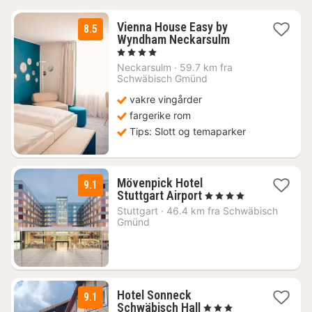
Vienna House Easy by
8.5
2
Wyndham Neckarsulm
netter
, 4 Stjerner
fra
Neckarsulm
·
59.7 km fra
990
Schwäbisch Gmünd
kr.
vakre vingårder
fargerike rom
Tips: Slott og temaparker
Mövenpick Hotel
9.1
2
Stuttgart Airport
, 4 Stjerner
netter
Stuttgart
·
46.4 km fra Schwäbisch
fra
Gmünd
1034
kr.
Hotel Sonneck
9.1
1
Schwäbisch Hall
, 3 Stjerner