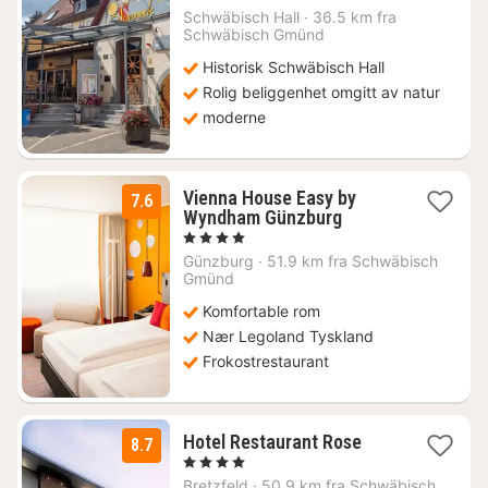
natt
Schwäbisch Hall
·
36.5 km fra
fra
Schwäbisch Gmünd
1109
Historisk Schwäbisch Hall
kr.
Rolig beliggenhet omgitt av natur
moderne
Vienna House Easy by
7.6
1
Wyndham Günzburg
natt
, 4 Stjerner
fra
Günzburg
·
51.9 km fra Schwäbisch
1715
Gmünd
kr.
Komfortable rom
Nær Legoland Tyskland
Frokostrestaurant
3
Hotel Restaurant Rose
8.7
netter
, 4 Stjerner
fra
Bretzfeld
·
50.9 km fra Schwäbisch