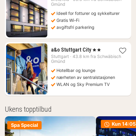
1239
Gmünd
kr.
Ideell for fotturer og sykkelturer
Gratis Wi-Fi
avgiftsfri parkering
2
a&o Stuttgart City
, 2 Stjerner
netter
Stuttgart
·
43.8 km fra Schwäbisch
fra
Gmünd
887
Hotellbar og lounge
kr.
nærheten av sentralstasjonen
WLAN og Sky Premium TV
Ukens topptilbud
Kun
14:05
Spa Special