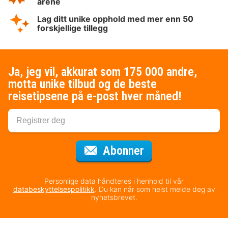
årene
Lag ditt unike opphold med mer enn 50
forskjellige tillegg
Ja, jeg vil, akkurat som 175 000 andre,
motta unike tilbud og de beste
reisetipsene på e-post hver måned!
for nyhetsbrevet
Abonner
Personlige data håndteres i henhold til vår
databeskyttelsespolitikk
. Du kan når som helst melde deg av
nyhetsbrevet.