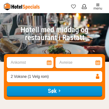
menu
Mine
favoritter
Hotell med middag og
restaurant i Rastatt
Ankomst
Avreise
2 Voksne (1 Velg rom)
Søk