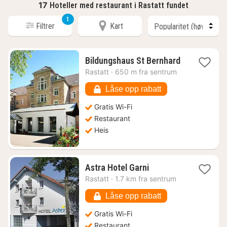
17
Hoteller med restaurant i Rastatt fundet
1
Filtrer
Kart
1
Bildungshaus St Bernhard
natt
Rastatt
·
650 m fra sentrum
fra
871
Låse opp rabatt
kr.
Gratis Wi-Fi
Restaurant
Heis
1
Astra Hotel Garni
natt
Rastatt
·
1.7 km fra sentrum
fra
1063
Låse opp rabatt
kr.
Gratis Wi-Fi
Restaurant