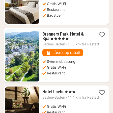
2087
Gratis Wi-Fi
kr.
Restaurant
Badstue
Brenners Park-Hotel &
1
Spa
, 5 Stjerner
natt
Baden-Baden
·
11.5 km fra Rastatt
fra
5997
Låse opp rabatt
kr.
Svømmebasseng
Gratis Wi-Fi
Restaurant
1
Hotel Loehr
, 3 Stjerner
natt
Baden-Baden
·
11.4 km fra Rastatt
fra
1187
Gratis Wi-Fi
kr.
Restaurant