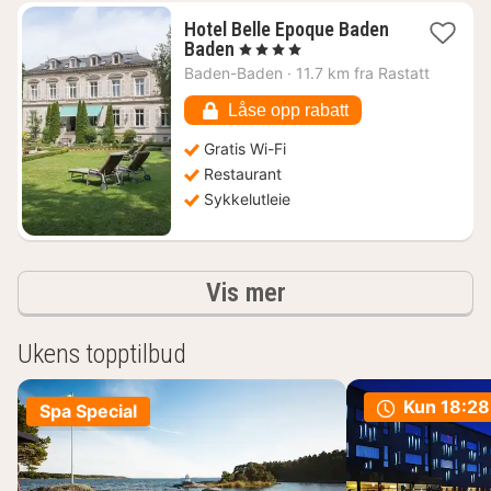
Hotel Belle Epoque Baden
1
Baden
, 4 Stjerner
natt
Baden-Baden
·
11.7 km fra Rastatt
fra
2073
Låse opp rabatt
kr.
Gratis Wi-Fi
Restaurant
Sykkelutleie
Resultater
Vis mer
Ukens topptilbud
Kun
18:28
Spa Special