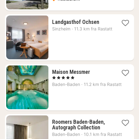
2
Landgasthof Ochsen
netter
Sinzheim
·
11.3 km fra Rastatt
fra
1364
kr.
1
Maison Messmer
natt
, 5 Stjerner
fra
Baden-Baden
·
11.2 km fra Rastatt
2416
kr.
Roomers Baden-Baden,
1
Autograph Collection
natt
Baden-Baden
·
10.1 km fra Rastatt
fra