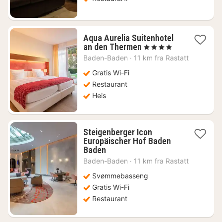
Aqua Aurelia Suitenhotel
1
an den Thermen
, 4 Stjerner
natt
Baden-Baden
·
11 km fra Rastatt
fra
2041
Gratis Wi-Fi
kr.
Restaurant
Heis
Steigenberger Icon
Europäischer Hof Baden
1
Baden
natt
Baden-Baden
·
11 km fra Rastatt
fra
1809
Svømmebasseng
kr.
Gratis Wi-Fi
Restaurant