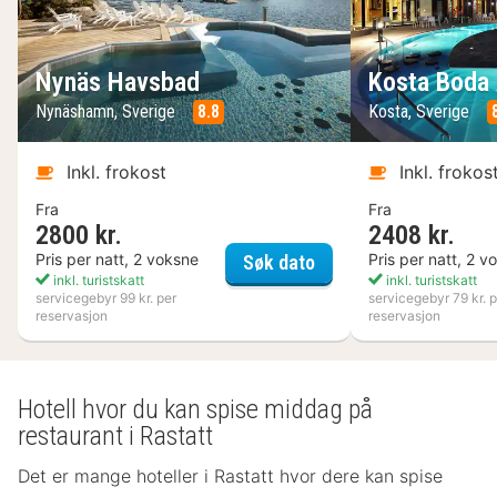
Nynäs Havsbad
Kosta Boda 
Nynäshamn, Sverige
8.8
Kosta, Sverige
Inkl. frokost
Inkl. frokos
Fra
Fra
2800 kr.
2408 kr.
Nynäs Havsbad
Pris per natt, 2 voksne
Pris per natt, 2 v
Søk dato
inkl. turistskatt
inkl. turistskatt
servicegebyr 99 kr. per
servicegebyr 79 kr. p
reservasjon
reservasjon
Hotell hvor du kan spise middag på
restaurant i Rastatt
Det er mange hoteller i Rastatt hvor dere kan spise