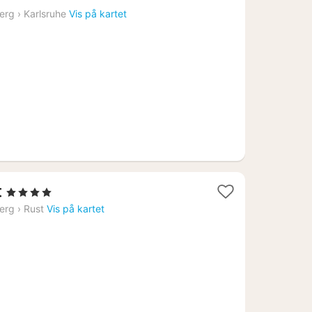
fra
erg
›
Karlsruhe
Vis på kartet
880
kr.
1
t
, 4 Stjerner
natt
erg
›
Rust
Vis på kartet
fra
1727
kr.