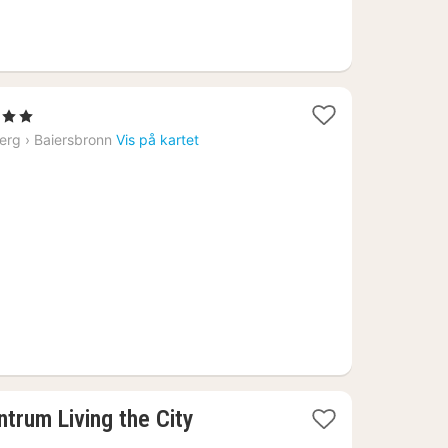
er
erg
›
Baiersbronn
Vis på kartet
1
ntrum Living the City
natt