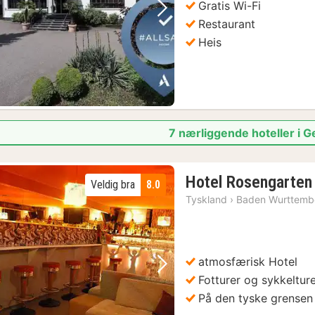
Gratis Wi-Fi
Forrige bilde
Neste bilde
Restaurant
Heis
7 nærliggende hoteller i 
Hotel Rosengarten
Veldig bra
8.0
Tyskland
›
Baden Wurttemb
atmosfærisk Hotel
Forrige bilde
Neste bilde
Fotturer og sykkeltur
På den tyske grensen