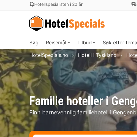
Hotellspesialisten i 20 år
Søg
Reisemål
Tilbud
Søk etter tem
HotelSpecials.no
Hotell i Tyskland
Hote
Familie hoteller i Gen
Finn barnevennlig familiehotell i Gengenb