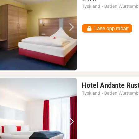
Tyskland
›
Baden Wurttemb
Låse opp rabatt
Forrige bilde
Neste bilde
Hotel Andante Rus
Tyskland
›
Baden Wurttemb
Forrige bilde
Neste bilde