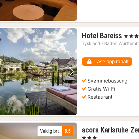
1
Hotel Bareiss
, 5 Stjern
natt
Tyskland
›
Baden Wurttemb
fra
7946
Låse opp rabatt
kr.
Forrige bilde
Neste bilde
Svømmebasseng
Gratis Wi-Fi
Restaurant
acora Karlsruhe Ze
Veldig bra
8.5
, 3 Stjerner