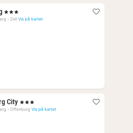
1
g
, 3 Stjerner
natt
erg
›
Zell
Vis på kartet
fra
988
kr.
1
rg City
, 3 Stjerner
natt
erg
›
Offenburg
Vis på kartet
fra
713
kr.