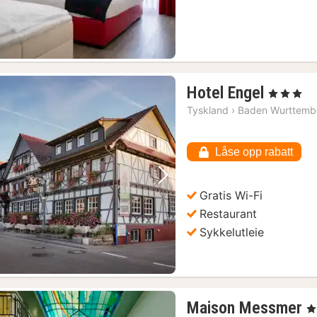
1
Hotel Engel
, 3 Stjerner
natt
Tyskland
›
Baden Wurttemb
fra
1547
Låse opp rabatt
kr.
Forrige bilde
Neste bilde
Gratis Wi-Fi
Restaurant
Sykkelutleie
1
Maison Messmer
, 5