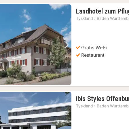
Landhotel zum Pflu
Tyskland
›
Baden Wurttemb
Gratis Wi-Fi
Forrige bilde
Neste bilde
Restaurant
ibis Styles Offenbu
Tyskland
›
Baden Wurttemb