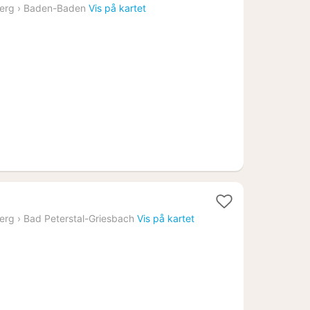
att
erg
›
Baden-Baden
Vis på kartet
ra
416
r.
1
natt
erg
›
Bad Peterstal-Griesbach
Vis på kartet
fra
819
kr.