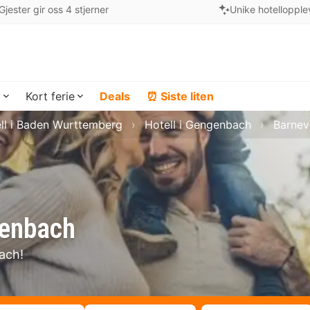
Gjester gir oss 4 stjerner
Unike hotellopple
a
Kort ferie
Deals
⏰ Siste liten
ll i Baden Wurttemberg
Hotell i Gengenbach
Barnev
genbach
ach!