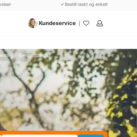
velser
Bestill raskt og enkelt
Kundeservice
Mine
favoritter
ennlig - Gengenbach