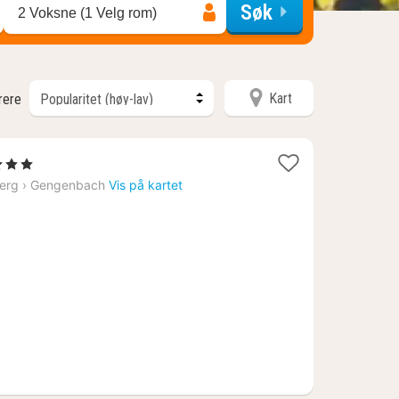
Søk
2 Voksne (1 Velg rom)
Kart
trere
tjerner
t
erg
›
Gengenbach
Vis på kartet
80