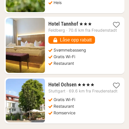
Heis
1
Hotel Tannhof
, 3 Stjerner
natt
Feldberg
·
70.6 km fra Freudenstadt
fra
3068
Låse opp rabatt
kr.
Svømmebasseng
Gratis Wi-Fi
Restaurant
1
Hotel Ochsen
, 4 Stjerner
natt
Stuttgart
·
69.6 km fra Freudenstadt
fra
1370
Gratis Wi-Fi
kr.
Restaurant
Romservice