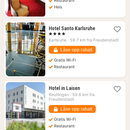
Restaurant
Heis
1
Hotel Santo Karlsruhe
natt
, 4 Stjerner
fra
Karlsruhe
·
59.7 km fra Freudenstadt
1603
kr.
Låse opp rabatt
Gratis Wi-Fi
Restaurant
1
Hotel in Laisen
natt
Reutlingen
·
59.6 km fra
fra
Freudenstadt
1432
kr.
Låse opp rabatt
Gratis Wi-Fi
Restaurant