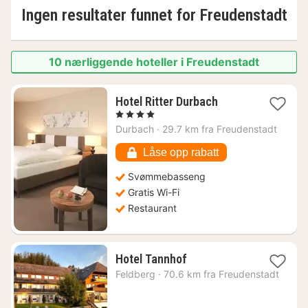
Ingen resultater funnet for
Freudenstadt
10 nærliggende hoteller i Freudenstadt
1
Hotel Ritter Durbach
natt
, 4 Stjerner
fra
Durbach
·
29.7 km fra Freudenstadt
3389
kr.
Låse opp rabatt
Svømmebasseng
Gratis Wi-Fi
Restaurant
1
Hotel Tannhof
natt
Feldberg
·
70.6 km fra Freudenstadt
fra
3428
kr.