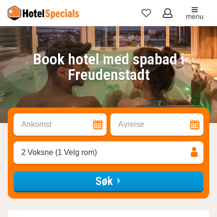
menu
Mine
favoritter
Book hotel med spabad i
Freudenstadt
Ankomst
Avreise
2 Voksne (1 Velg rom)
Søk