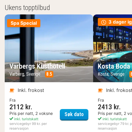
Ukens topptilbud
3 dager ig
Spa Special
Varbergs Kusthotell
Kosta Boda 
Varberg, Sverige
8.5
Kosta, Sverige
Inkl. frokost
Inkl. frokos
Fra
Fra
2112 kr.
2413 kr.
Varbergs Kusthotell
Pris per natt, 2 voksne
Pris per natt, 2 v
Søk dato
inkl. turistskatt
inkl. turistskatt
servicegebyr 99 kr. per
servicegebyr 79 kr. p
reservasjon
reservasjon