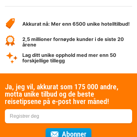
Om
Hotelspecials
Akkurat nå: Mer enn 6500 unike hotelltilbud!
2,5 millioner fornøyde kunder i de siste 20
årene
Lag ditt unike opphold med mer enn 50
forskjellige tillegg
Ja, jeg vil, akkurat som 175 000 andre,
motta unike tilbud og de beste
reisetipsene på e-post hver måned!
for nyhetsbrevet
Abonner