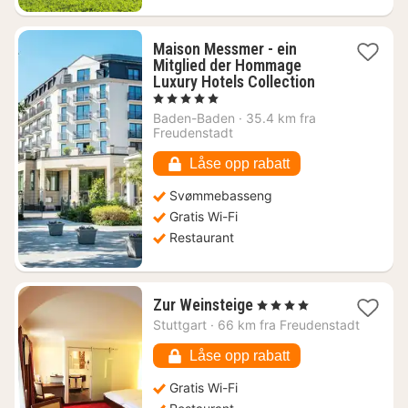
Maison Messmer - ein
Mitglied der Hommage
1
Luxury Hotels Collection
natt
, 5 Stjerner
fra
Baden-Baden
·
35.4 km fra
11182
Freudenstadt
kr.
Låse opp rabatt
Svømmebasseng
Gratis Wi-Fi
Restaurant
1
Zur Weinsteige
, 4 Stjerner
natt
Stuttgart
·
66 km fra Freudenstadt
fra
1644
Låse opp rabatt
kr.
Gratis Wi-Fi