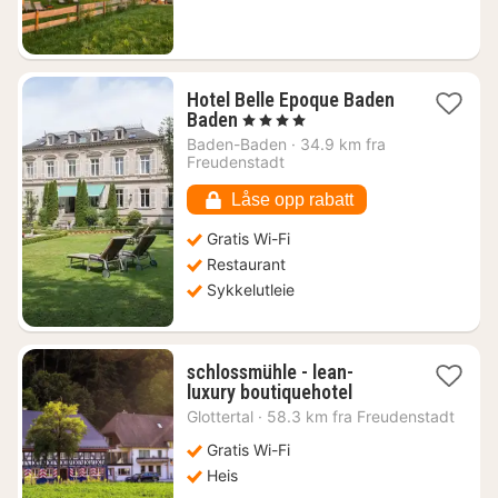
Hotel Belle Epoque Baden
1
Baden
, 4 Stjerner
natt
Baden-Baden
·
34.9 km fra
fra
Freudenstadt
3135
kr.
Låse opp rabatt
Gratis Wi-Fi
Restaurant
Sykkelutleie
schlossmühle - lean-
1
luxury boutiquehotel
natt
Glottertal
·
58.3 km fra Freudenstadt
fra
2430
Gratis Wi-Fi
kr.
Heis