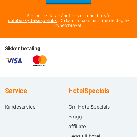
Personlige data håndteres i henhold til vår
databeskyttelsespolitikk
. Du kan når som helst melde deg av
nyhetsbrevet.
Sikker betaling
Service
HotelSpecials
Kundeservice
Om HotelSpecials
Blogg
affiliate
Legg till hotell