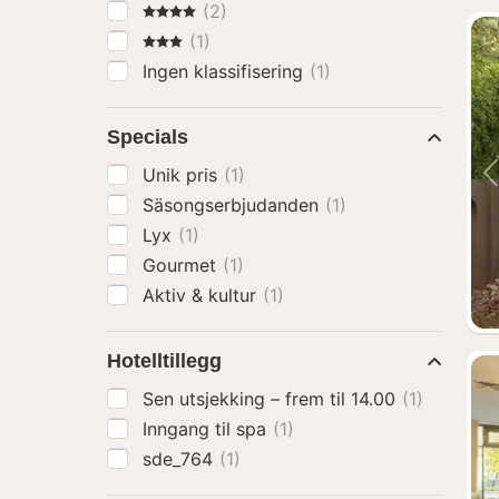
4 Stjerner
(2)
3 Stjerner
(1)
Ingen klassifisering
(1)
Specials
Unik pris
(1)
Säsongserbjudanden
(1)
Lyx
(1)
Gourmet
(1)
Aktiv & kultur
(1)
Hotelltillegg
Sen utsjekking – frem til 14.00
(1)
Inngang til spa
(1)
sde_764
(1)