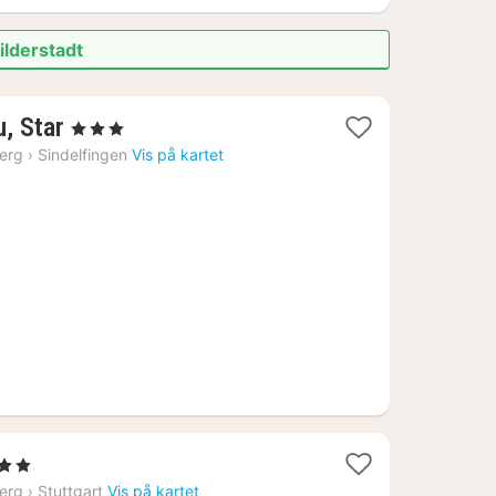
ilderstadt
1
u, Star
, 3 Stjerner
natt
erg
›
Sindelfingen
Vis på kartet
fra
814
kr.
2
, 2 Stjerner
netter
erg
›
Stuttgart
Vis på kartet