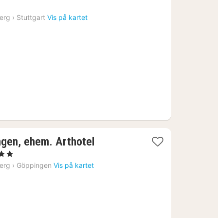
natt
fra
erg
›
Stuttgart
Vis på kartet
1238
kr.
ngen, ehem. Arthotel
Stjerner
tt
erg
›
Göppingen
Vis på kartet
a
83
.