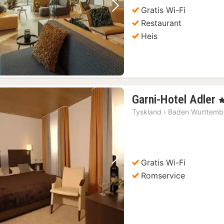
kr.
Gratis Wi-Fi
Forrige bilde
Neste bilde
Restaurant
Stuttgart: Inngangsbillett til Mercedes-Benz Museum
(2)
Heis
24-timers Hop-On Hop-Off Sightseeing-buss i Stuttgart
(2)
useum Vinsmaking
(2)
Garni-Hotel Adler
, 
n
Tyskland
›
Baden Wurttemb
f
k
Gratis Wi-Fi
Forrige bilde
Neste bilde
Romservice