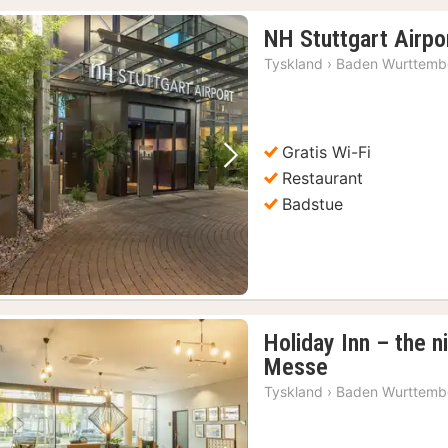
NH Stuttgart Airpo
Tyskland
›
Baden Wurttemb
Gratis Wi-Fi
Forrige bilde
Neste bilde
Restaurant
Badstue
Holiday Inn – the n
1
Messe
natt
Tyskland
›
Baden Wurttemb
fra
556