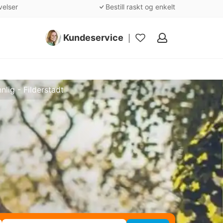
velser
Bestill raskt og enkelt
Kundeservice
Mine
favoritter
nlig - Filderstadt