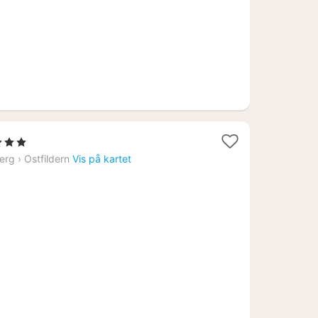
1
3 Stjerner
att
erg
›
Ostfildern
Vis på kartet
ra
750
r.