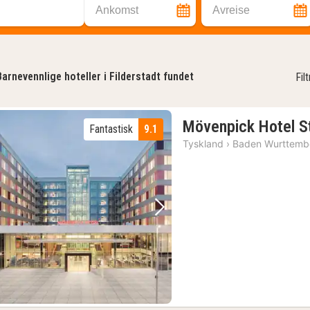
Ankomst
Avreise
Barnevennlige hoteller i Filderstadt fundet
Fil
Mövenpick Hotel St
Fantastisk
9.1
Tyskland
›
Baden Wurttemb
Forrige bilde
Neste bilde