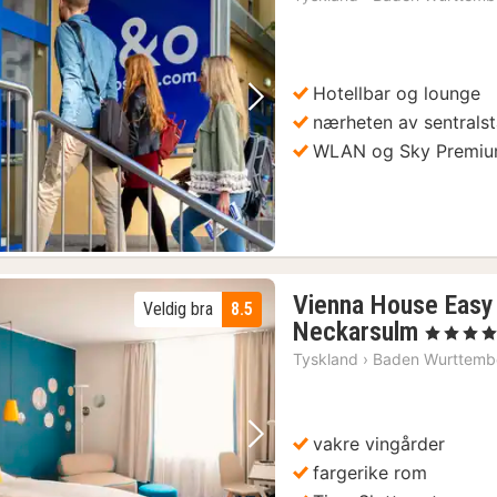
Hotellbar og lounge
Forrige bilde
Neste bilde
nærheten av sentrals
WLAN og Sky Premi
Vienna House Eas
Veldig bra
8.5
2
Neckarsulm
, 4 Stjerner
netter
Tyskland
›
Baden Wurttemb
fra
990
kr.
vakre vingårder
Forrige bilde
Neste bilde
fargerike rom