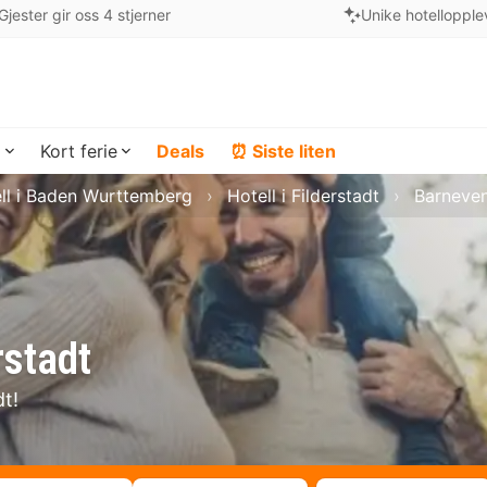
Gjester gir oss 4 stjerner
Unike hotellopple
a
Kort ferie
Deals
⏰ Siste liten
ll i Baden Wurttemberg
Hotell i Filderstadt
Barneven
rstadt
dt!