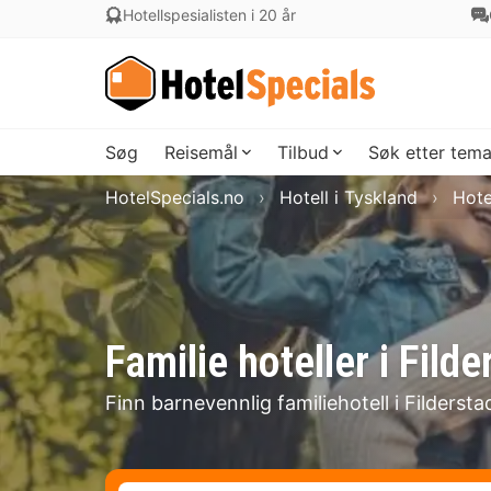
Hotellspesialisten i 20 år
Søg
Reisemål
Tilbud
Søk etter tem
HotelSpecials.no
Hotell i Tyskland
Hote
Familie hoteller i Filde
Finn barnevennlig familiehotell i Fildersta