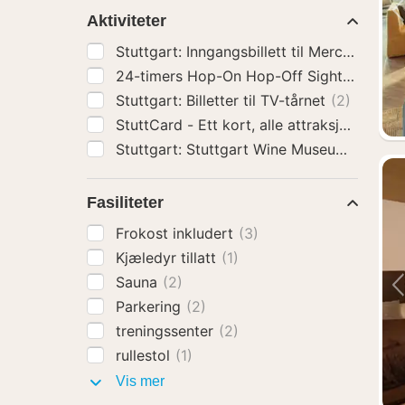
Aktiviteter
Stuttgart: Billetter til TV-tårnet
(2)
StuttCard - Ett kort, alle attraksjoner
(2)
Stuttgart: Stuttgart Wine M
Fasiliteter
Frokost inkludert
(3)
Kjæledyr tillatt
(1)
Sauna
(2)
Parkering
(2)
treningssenter
(2)
rullestol
(1)
Fasiliteter
Vis mer