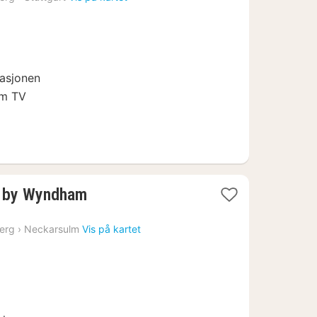
fra
888
kr.
tasjonen
um TV
y by Wyndham
erg
›
Neckarsulm
Vis på kartet