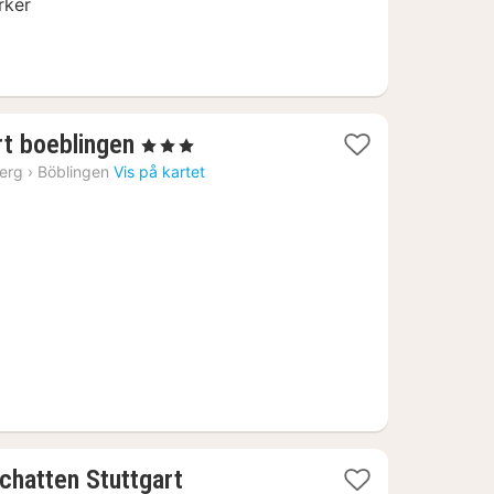
rker
1
rt boeblingen
, 3 Stjerner
natt
erg
›
Böblingen
Vis på kartet
fra
616
kr.
1
chatten Stuttgart