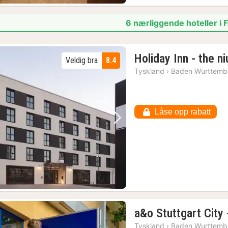
6 nærliggende hoteller i F
Holiday Inn - the ni
Veldig bra
8.4
Tyskland
›
Baden Wurttemb
Låse opp rabatt
Forrige bilde
Neste bilde
a&o Stuttgart City
Tyskland
›
Baden Wurttemb