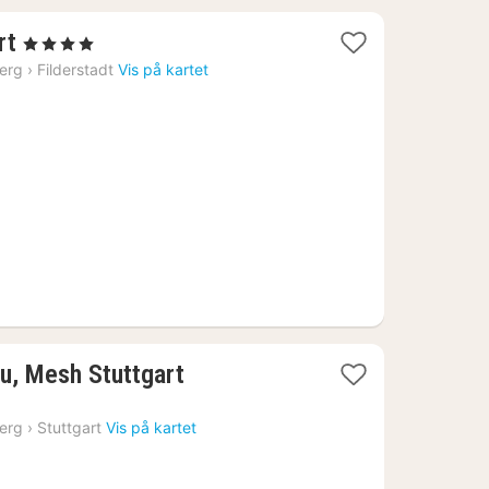
1
rt
, 4 Stjerner
natt
erg
›
Filderstadt
Vis på kartet
fra
546
kr.
iu, Mesh Stuttgart
erg
›
Stuttgart
Vis på kartet