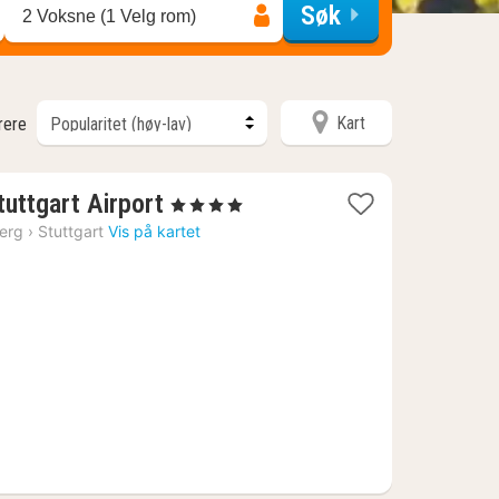
Søk
2 Voksne (1 Velg rom)
Kart
trere
2
uttgart Airport
, 4 Stjerner
netter
erg
›
Stuttgart
Vis på kartet
fra
1034
kr.