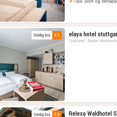
Tips: Slott og temapa
elaya hotel stuttga
Veldig bra
8.1
Tyskland
›
Baden Wurttemb
Forrige bilde
Neste bilde
Relexa Waldhotel S
Veldig bra
8.8