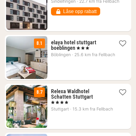
Sindelfingen
·
22.7 km fra Fellbach
816
kr.
Låse opp rabatt
elaya hotel stuttgart
8.1
1
boeblingen
, 3 Stjerner
natt
Böblingen
·
25.6 km fra Fellbach
fra
618
kr.
Relexa Waldhotel
8.7
1
Schatten Stuttgart
natt
, 4 Stjerner
fra
Stuttgart
·
15.3 km fra Fellbach
1240
kr.