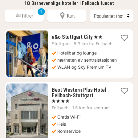
10
Barnevennlige hoteller i Fellbach fundet
1
Filtrer
Kart
2
a&o Stuttgart City
, 2 Stjerner
netter
Stuttgart
·
5.3 km fra Fellbach
fra
890
Hotellbar og lounge
kr.
nærheten av sentralstasjonen
WLAN og Sky Premium TV
Best Western Plus Hotel
1
Fellbach-Stuttgart
natt
, 4 Stjerner
fra
Fellbach
·
1.5 km fra sentrum
745
kr.
Gratis Wi-Fi
Heis
Romservice