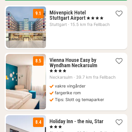
Mövenpick Hotel
9.1
2
Stuttgart Airport
, 4 Stjerner
netter
Stuttgart
·
15.5 km fra Fellbach
fra
1036
kr.
Vienna House Easy by
8.5
2
Wyndham Neckarsulm
netter
, 4 Stjerner
fra
Neckarsulm
·
39.7 km fra Fellbach
992
kr.
vakre vingårder
fargerike rom
Tips: Slott og temaparker
1
Holiday Inn - the niu, Star
8.4
natt
, 3 Stjerner
fra