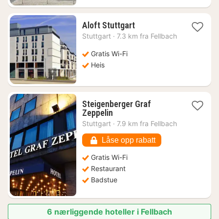
1
Aloft Stuttgart
natt
Stuttgart
·
7.3 km fra Fellbach
fra
823
Gratis Wi-Fi
kr.
Heis
Steigenberger Graf
1
Zeppelin
natt
Stuttgart
·
7.9 km fra Fellbach
fra
1409
Låse opp rabatt
kr.
Gratis Wi-Fi
Restaurant
Badstue
6 nærliggende hoteller i Fellbach