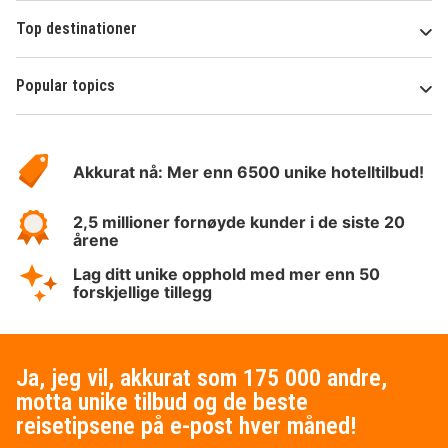
Top destinationer
Popular topics
Om
Hotelspecials
Akkurat nå: Mer enn 6500 unike hotelltilbud!
2,5 millioner fornøyde kunder i de siste 20
årene
Lag ditt unike opphold med mer enn 50
forskjellige tillegg
Ja, jeg vil, akkurat som 175 000 andre,
motta unike tilbud og de beste
reisetipsene på e-post hver måned!