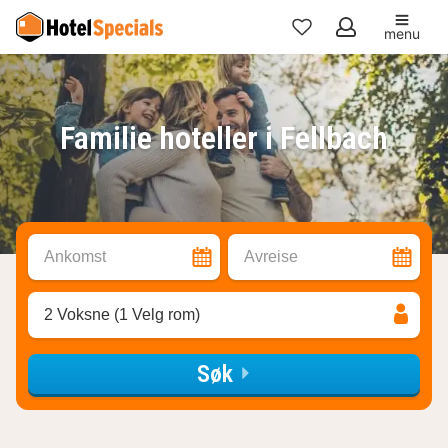
menu
Mine
favoritter
Familie hoteller i Fellbach
Ankomst
Avreise
2 Voksne (1 Velg rom)
Søk