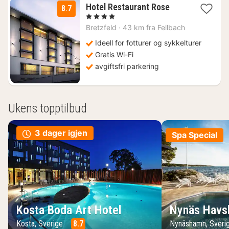
3
Hotel Restaurant Rose
8.7
netter
, 4 Stjerner
fra
Bretzfeld
·
43 km fra Fellbach
1242
kr.
Ideell for fotturer og sykkelturer
Gratis Wi-Fi
avgiftsfri parkering
Ukens topptilbud
3 dager igjen
Spa Special
Kosta Boda Art Hotel
Nynäs Havs
Kosta, Sverige
8.7
Nynäshamn, Sveri