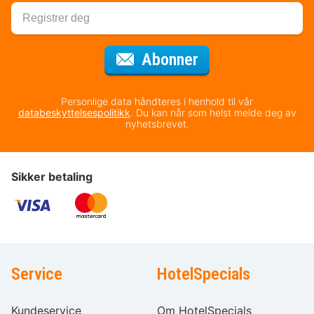
for nyhetsbrevet
Abonner
Personlige data håndteres i henhold til vår
databeskyttelsespolitikk
. Du kan når som helst melde deg av
nyhetsbrevet.
Sikker betaling
Service
HotelSpecials
Kundeservice
Om HotelSpecials