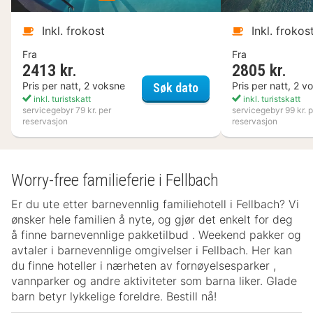
Inkl. frokost
Inkl. frokos
Fra
Fra
2413 kr.
2805 kr.
Kosta Boda Art Hotel
Pris per natt, 2 voksne
Pris per natt, 2 v
Søk dato
inkl. turistskatt
inkl. turistskatt
servicegebyr 79 kr. per
servicegebyr 99 kr. p
reservasjon
reservasjon
Worry-free familieferie i Fellbach
Er du ute etter barnevennlig familiehotell i Fellbach? Vi
ønsker hele familien å nyte, og gjør det enkelt for deg
å finne barnevennlige pakketilbud . Weekend pakker og
avtaler i barnevennlige omgivelser i Fellbach. Her kan
du finne hoteller i nærheten av fornøyelsesparker ,
vannparker og andre aktiviteter som barna liker. Glade
barn betyr lykkelige foreldre. Bestill nå!