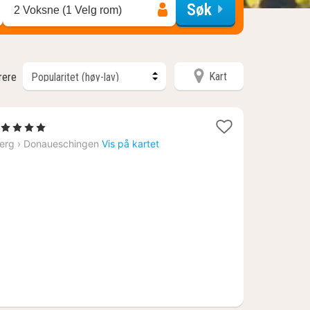
Søk
2 Voksne (1 Velg rom)
Kart
trere
 Stjerner
att
erg
›
Donaueschingen
Vis på kartet
ra
713
.