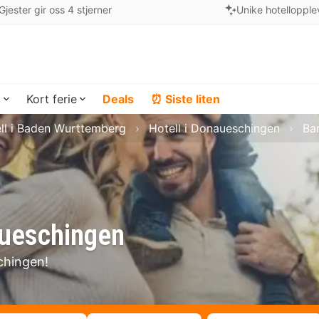
Gjester gir oss 4 stjerner
Unike hotellopple
a
Kort ferie
Deals
⏰ Siste liten
ll i Baden Wurttemberg
Hotell i Donaueschingen
Ba
aueschingen
chingen!