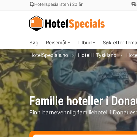
Hotellspesialisten i 20 år
Søg
Reisemål
Tilbud
Søk etter tem
HotelSpecials.no
Hotell i Tyskland
Hote
Familie hoteller i Don
Finn barnevennlig familiehotell i Donaues