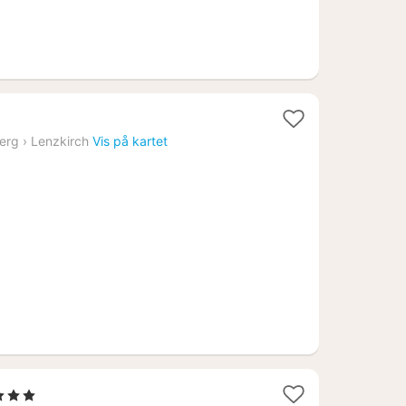
t
erg
›
Lenzkirch
Vis på kartet
2
1
 3 Stjerner