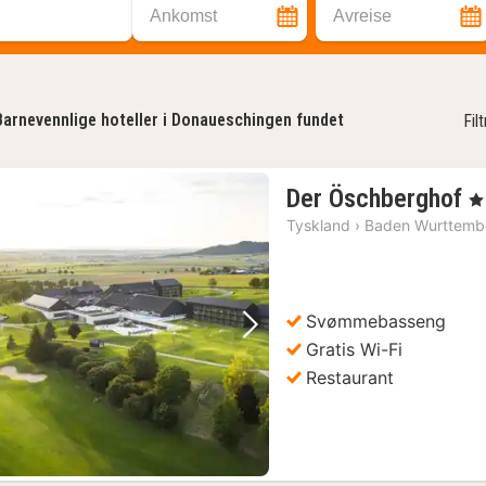
Ankomst
Avreise
Barnevennlige hoteller i Donaueschingen fundet
Fil
1
Der Öschberghof
, 5
n
Tyskland
›
Baden Wurttemb
f
3
kr
Svømmebasseng
Forrige bilde
Neste bilde
Gratis Wi-Fi
Restaurant