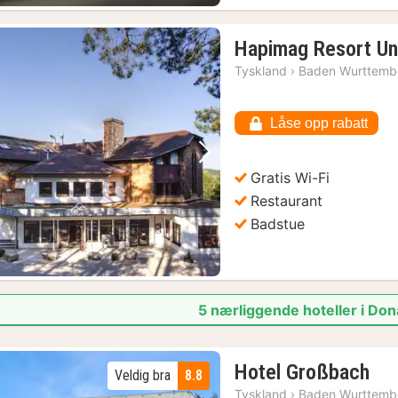
Hapimag Resort Un
Tyskland
›
Baden Wurttemb
Låse opp rabatt
Forrige bilde
Neste bilde
Gratis Wi-Fi
Restaurant
Badstue
5 nærliggende hoteller i Do
1
Hotel Großbach
Veldig bra
8.8
nat
Tyskland
›
Baden Wurttemb