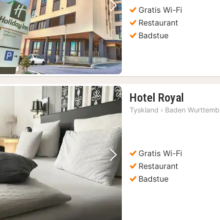
kr.
Gratis Wi-Fi
Forrige bilde
Neste bilde
Restaurant
Badstue
1
Hotel Royal
natt
Tyskland
›
Baden Wurttemb
fra
1010
kr.
Gratis Wi-Fi
Forrige bilde
Neste bilde
Restaurant
Badstue