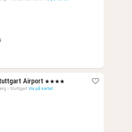
22
é
2
uttgart Airport
, 4 Stjerner
netter
erg
›
Stuttgart
Vis på kartet
fra
1036
kr.