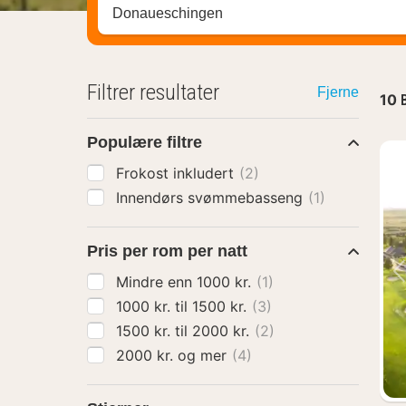
Søk hotell, region eller by
Filtrer resultater
Fjerne
10
Populære filtre
Frokost inkludert
(2)
Innendørs svømmebasseng
(1)
Pris per rom per natt
Mindre enn 1000 kr.
(1)
1000 kr. til 1500 kr.
(3)
1500 kr. til 2000 kr.
(2)
2000 kr. og mer
(4)