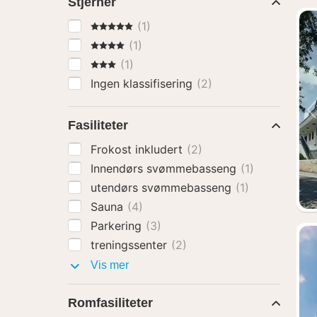
Stjerner
5 Stjerner
(1)
4 Stjerner
(1)
3 Stjerner
(1)
Ingen klassifisering
(2)
Fasiliteter
Frokost inkludert
(2)
Innendørs svømmebasseng
(1)
utendørs svømmebasseng
(1)
Sauna
(4)
Parkering
(3)
treningssenter
(2)
Fasiliteter
Vis mer
Romfasiliteter