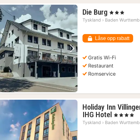
1
Die Burg
, 3 Stjerner
natt
Tyskland
›
Baden Wurttemb
fra
1391
Låse opp rabatt
kr.
Forrige bilde
Neste bilde
Gratis Wi-Fi
Restaurant
Romservice
Holiday Inn Villing
1
IHG Hotel
, 4 Stjerner
natt
Tyskland
›
Baden Wurttemb
fra
896