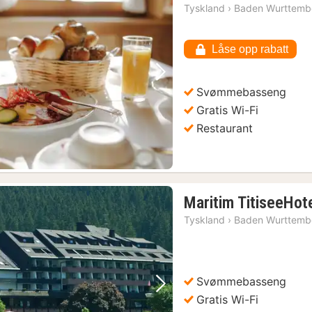
n
Tyskland
›
Baden Wurttemb
f
Låse opp rabatt
k
Forrige bilde
Neste bilde
Svømmebasseng
Gratis Wi-Fi
Restaurant
Maritim TitiseeHote
Tyskland
›
Baden Wurttemb
Svømmebasseng
Forrige bilde
Neste bilde
Gratis Wi-Fi