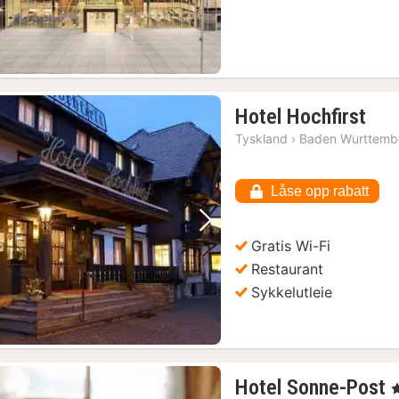
1
Hotel Hochfirst
nat
Tyskland
›
Baden Wurttemb
fra
162
Låse opp rabatt
kr.
Forrige bilde
Neste bilde
Gratis Wi-Fi
Restaurant
Sykkelutleie
Hotel Sonne-Post
,