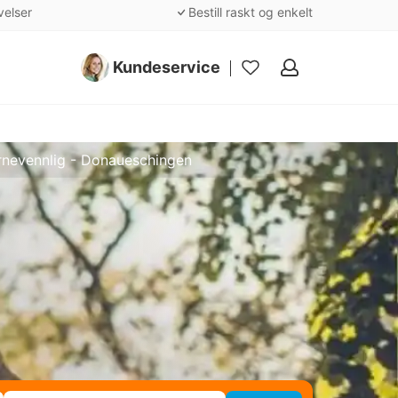
velser
Bestill raskt og enkelt
Kundeservice
Mine
favoritter
rnevennlig - Donaueschingen