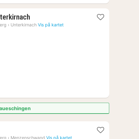
1
terkirnach
natt
erg
›
Unterkirnach
Vis på kartet
fra
2112
kr.
naueschingen
t
erg
›
Menzenschwand
Vis på kartet