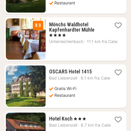
Restaurant
Mönchs Waldhotel
8.0
2
Kapfenhardter Mühle
netter
, 4 Stjerner
fra
Unterreichenbach
·
11.1 km fra Calw
1036
kr.
1
OSCARS Hotel 1415
natt
Bad Liebenzell
·
6.1 km fra Calw
fra
1118
Gratis Wi-Fi
kr.
Restaurant
1
Hotel Koch
, 3 Stjerner
natt
Bad Liebenzell
·
6.7 km fra Calw
fra