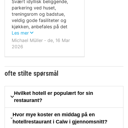
Svært idyllisk beliggende,
parkering ved huset,
treningsrom og badstue,
veldig gode fasiliteter og
kjøkken, anbefales på det
sterkeste.
Les mer
Michael Müller ‐ de, 16 Mar
2026
ofte stilte spørsmål
Hvilket hotell er populært for sin
restaurant?
Hvor mye koster en middag på en
hotellrestaurant i Calw i gjennomsnitt?