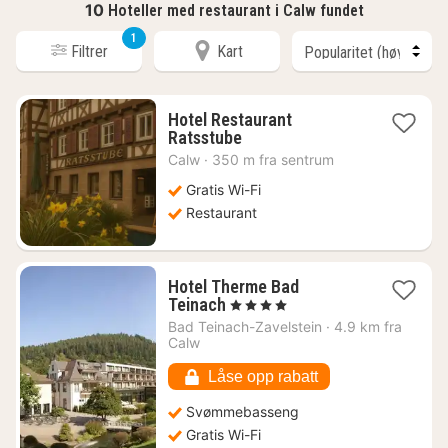
10
Hoteller med restaurant i Calw fundet
1
Filtrer
Kart
Hotel Restaurant
1
Ratsstube
natt
Calw
·
350 m fra sentrum
fra
1315
Gratis Wi-Fi
kr.
Restaurant
Hotel Therme Bad
1
Teinach
, 4 Stjerner
natt
Bad Teinach-Zavelstein
·
4.9 km fra
fra
Calw
1566
kr.
Låse opp rabatt
Svømmebasseng
Gratis Wi-Fi