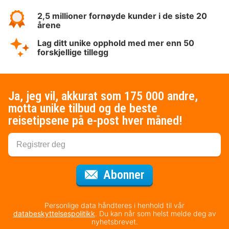
2,5 millioner fornøyde kunder i de siste 20
årene
Lag ditt unike opphold med mer enn 50
forskjellige tillegg
Ja, jeg vil, akkurat som 175 000 andre,
motta unike tilbud og de beste
reisetipsene på e-post hver måned!
for nyhetsbrevet
Abonner
Personlige data håndteres i henhold til vår
databeskyttelsespolitikk
. Du kan når som helst melde deg av
nyhetsbrevet.