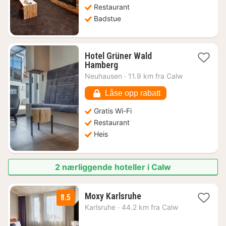
Restaurant
Badstue
Hotel Grüner Wald
1
Hamberg
natt
Neuhausen
·
11.9 km fra Calw
fra
1475
Låse opp rabatt
kr.
Gratis Wi-Fi
Restaurant
Heis
2 nærliggende hoteller i Calw
1
Moxy Karlsruhe
8.5
natt
Karlsruhe
·
44.2 km fra Calw
fra
761