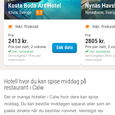
Kosta Boda Art Hotel
Nynäs Havs
Kosta, Sverige
8.7
Nynäshamn, Sveri
Inkl. frokost
Inkl. frokos
Fra
Fra
2413 kr.
2805 kr.
Kosta Boda Art Hotel
Pris per natt, 2 voksne
Pris per natt, 2 v
Søk dato
inkl. turistskatt
inkl. turistskatt
servicegebyr 79 kr. per
servicegebyr 99 kr. p
reservasjon
reservasjon
Hotell hvor du kan spise middag på
restaurant i Calw
Det er mange hoteller i Calw hvor dere kan spise
middag. Du kan bestille middagen separat eller som en
pakke direkte når du bestiller rommet. Vennligst les