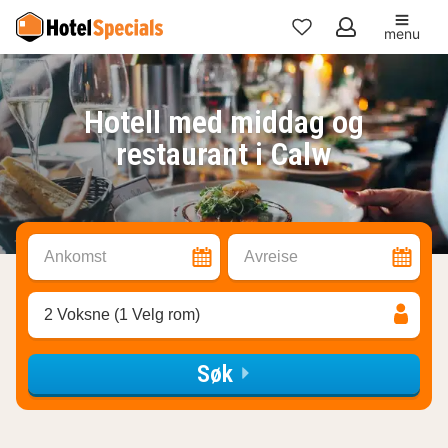
menu
Mine
favoritter
Hotell med middag og
restaurant i Calw
Ankomst
Avreise
2 Voksne (1 Velg rom)
Søk