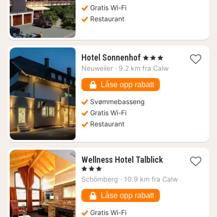
1155
Gratis Wi-Fi
kr.
Restaurant
1
Hotel Sonnenhof
, 3 Stjerner
natt
Neuweiler
·
9.2 km fra Calw
fra
1460
Låse opp rabatt
kr.
Svømmebasseng
Gratis Wi-Fi
Restaurant
1
Wellness Hotel Talblick
natt
, 3 Stjerner
fra
Schömberg
·
10.9 km fra Calw
1378
kr.
Låse opp rabatt
Gratis Wi-Fi