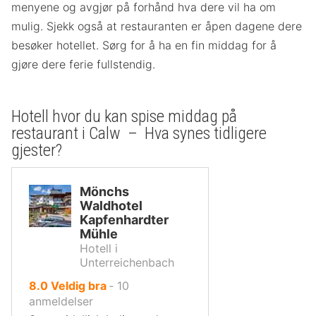
menyene og avgjør på forhånd hva dere vil ha om
mulig. Sjekk også at restauranten er åpen dagene dere
besøker hotellet. Sørg for å ha en fin middag for å
gjøre dere ferie fullstendig.
Hotell hvor du kan spise middag på
restaurant i Calw – Hva synes tidligere
gjester?
Mönchs
Waldhotel
Kapfenhardter
Mühle
Hotell i
Unterreichenbach
av
8.0
Veldig bra
‐
10
10,
anmeldelser